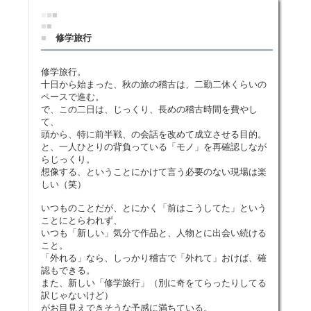
■
■
■
■
■
■
修学旅行
修学旅行。
十日から始まった、秋の旅の稽古は、二勤二休くらいの
ペースで進む。
で、この二日は、じっくり、長めの稽古時間を費やし
て、
頭から、特に前半戦、の会話を改めて成立させる目的。
と、一人ひとりの背負っている「モノ」を再確認しなが
らじっくり。
想像する、ということにかけて言う必要のない現場は楽
しい（笑）
いつものことだが、とにかく「前はこうしてた」という
ことにとらわれず、
いつも「新しい」気分で作品と、人物とに出会い続ける
こと。
「外れる」なら、しっかり稽古で「外れて」おけば、確
認もできる。
また、新しい「修学旅行」（別に奇をてらったりしてる
訳じゃないけど）
がお目見えできそうな予感に満ちている。