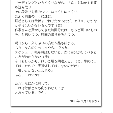
リーディングというくくりながら、「絵」を動かす必要
を読み取り、
その段取りを組みつつ、ゆっくりゆっくり、
ほふく前進のように進む。
理想としては最後まで触りたかったが、そりゃ、なかな
かそうはいかないもんです（笑）
作家さんと費やしてきた時間分だけ、もっと面白いもの
を、と思いつつ、時間の限りを考えつつ、
明日から、久方ぶりの演助作品も始まる。
もう、なんのこっちゃやら、である。
スケジュール帳を確認しないと、次に自分が行くべきと
ころがわからない（汗）
今日もしっかり、けいこ場を間違える。（ま、早めに出
てはいたので、実質遅れてはいないのだが）
「書いとかないと忘れる」
ふむ、これいかに。
ただ、なにかに対して、
これは敢然と立ち向かわなくては、
と思っている、昨今。
2009年09月23日(水)