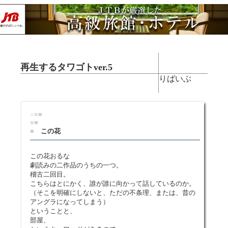
再生するタワゴトver.5
りばいぶ
■
■
■
■
■
■
この花
この花おるな
劇読みの二作品のうちの一つ。
稽古二回目。
こちらはとにかく、誰が誰に向かって話しているのか。
（そこを明確にしないと、ただの不条理、または、昔の
アングラになってしまう）
ということと、
部屋、