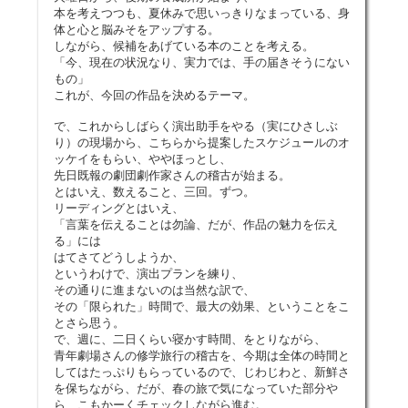
本を考えつつも、夏休みで思いっきりなまっている、身
体と心と脳みそをアップする。
しながら、候補をあげている本のことを考える。
「今、現在の状況なり、実力では、手の届きそうにない
もの」
これが、今回の作品を決めるテーマ。
で、これからしばらく演出助手をやる（実にひさしぶ
り）の現場から、こちらから提案したスケジュールのオ
ッケイをもらい、ややほっとし、
先日既報の劇団劇作家さんの稽古が始まる。
とはいえ、数えること、三回。ずつ。
リーディングとはいえ、
「言葉を伝えることは勿論、だが、作品の魅力を伝え
る」には
はてさてどうしようか、
というわけで、演出プランを練り、
その通りに進まないのは当然な訳で、
その「限られた」時間で、最大の効果、ということをこ
とさら思う。
で、週に、二日くらい寝かす時間、をとりながら、
青年劇場さんの修学旅行の稽古を、今期は全体の時間と
してはたっぷりもらっているので、じわじわと、新鮮さ
を保ちながら、だが、春の旅で気になっていた部分や
ら、こもかーくチェックしながら進む。