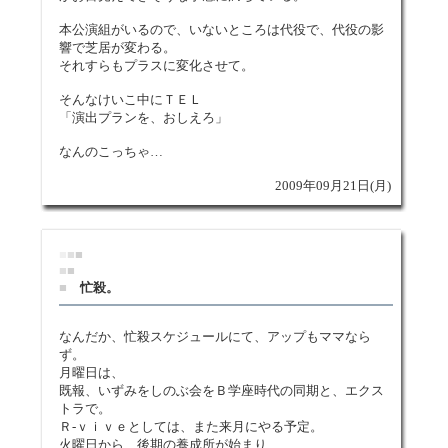
本公演組がいるので、いないところは代役で、代役の影
響で芝居が変わる。
それすらもプラスに変化させて。
そんなけいこ中にＴＥＬ
「演出プランを、おしえろ」
なんのこっちゃ…
2009年09月21日(月)
■
■
■
■
■
■
忙殺。
なんだか、忙殺スケジュールにて、アップもママなら
ず。
月曜日は、
既報、いずみをしのぶ会をＢ学座時代の同期と、エクス
トラで。
Ｒ-ｖｉｖｅとしては、また来月にやる予定。
火曜日から、後期の養成所が始まり、