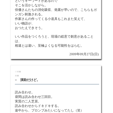
というキーワードがあるので
そこを活かしながら。
俳優さんたちの消化吸収、発露が早いので、こちらもガ
ンガン刺激される。
作家さんの作ってくる小道具もこれまた笑えて、
いい物語が、
おつたえできそう。
いい作品をつくろうと、現場の総意で創意があること
は、
相違とは違い、至極よくなる可能性をはらむ。
2009年09月27日(日)
■
■
■
■
■
■
演助だけど。
読み合わせ。
昼間は読み合わせ三回目。
実質の二人芝居。
読み合わせからドキドキする。
途中から、プロンプみたいになってたし（笑）