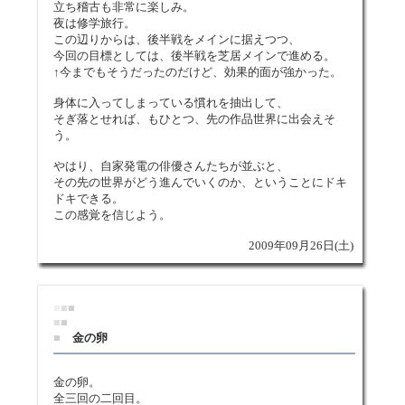
立ち稽古も非常に楽しみ。
夜は修学旅行。
この辺りからは、後半戦をメインに据えつつ、
今回の目標としては、後半戦を芝居メインで進める。
↑今までもそうだったのだけど、効果的面が強かった。
身体に入ってしまっている慣れを抽出して、
そぎ落とせれば、もひとつ、先の作品世界に出会えそ
う。
やはり、自家発電の俳優さんたちが並ぶと、
その先の世界がどう進んでいくのか、ということにドキ
ドキできる。
この感覚を信じよう。
2009年09月26日(土)
■
■
■
■
■
■
金の卵
金の卵。
全三回の二回目。