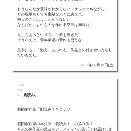
もうなんだか意味がわからないスケジュールながら、
どの現場もとても素敵な人々に恵まれ、
明日のことはよくわからないが、
なんだか、よいものを作れる空気は満載だ。
九月もあっという間に半分を過ぎた。
そういえば、青年劇場の新作も観たな…
是非にも、「魅力」あふれる、作品との付き合い方をし
たいものだ。
2009年09月19日(土)
■
■
■
■
■
■
劇読み。
劇団劇作家「劇読み！ＶＯＬ３」
劇団劇作家の本公演「劇読み！」の第３弾！
８人の劇作家の戯曲をフェスティバル形式でお届けしま