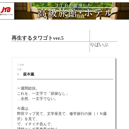
再生するタワゴトver.5
りばいぶ
■
■
■
■
■
■
森本薫
一週間総括。
これを、一文字で「節操なし」
…全然、一文字でない。
今週は、
野田マップ見て、文学座見て、修学旅行の旅（ＩＮ藤
沢）を見て、
で、イチイチ呑んで、