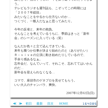
う。
テレビもラジオも週刊誌も、こぞってこの時期には
「２００７年総括」
みたいなことをやるから仕方ないのか…
つくづく、一般人だなぁと思ってみたり。
今年の反省と、来年の抱負。
そんなことを考えているうちに、季節はきっと「新年
会」のシーズンに入っている（笑）
なんだか色々と立て込んできている。
来年も幾つか仕事が決まり始めたのと（ありがたい）
Ｒ－ｖｉｖｅの公演に動き始めたりしているので、
手余り感あるなぁ。
忘年会だ、なんていって、それこそ、忘れててはいかん
のだ…
新年会を迎えられなくなる…
コマで、座頭市のゲネプロを見せてもらう。
いい大人のチャンバラ、爽快。
2007年12月02日(日)
≪
≫
初日
最新
目次
HOME