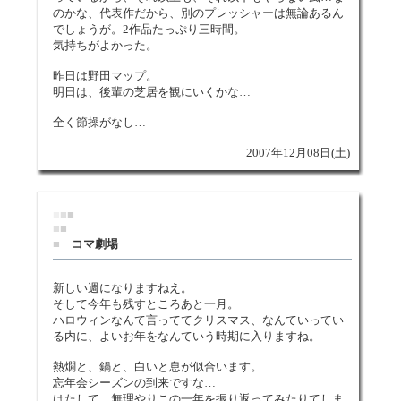
のかな、代表作だから、別のプレッシャーは無論あるん
でしょうが。2作品たっぷり三時間。
気持ちがよかった。
昨日は野田マップ。
明日は、後輩の芝居を観にいくかな…
全く節操がなし…
2007年12月08日(土)
■
■
■
■
■
■
コマ劇場
新しい週になりますねえ。
そして今年も残すところあと一月。
ハロウィンなんて言っててクリスマス、なんていってい
る内に、よいお年をなんていう時期に入りますね。
熱燗と、鍋と、白いと息が似合います。
忘年会シーズンの到来ですな…
はたして、無理やりこの一年を振り返ってみたりてしま