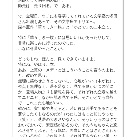
講師として馬車馬の如く。
師走は、走り回る。で、ある。
で、金曜日、ウチにも客演してくれている文学座の添田
さん出演もあって、その文学座アトリエへ。
森本薫作「華々しき一族」と「かどで」の二本立て。
特に「華々しき一族」には思いいれがあったりして、
非常に楽しみに行ったのでした。
…なにせ昔やったことが…
どっちもね、ほんと、良くできていますよ。
特にね、やはり、本。
ああ、上質のコメディとはこういうことを言うのよね。
と、改めて思う。
無理に笑わせようとしないし、心地がいい（本がね）。
視点も無理なく、過不足なく、見てる側がいつの間に
か、登場人物よりも情報を得て、それぞれの立場を越え
てニヤニヤしながら覗き見てる感。そこがとても自然
で、これまた心地がいい。
確かに、実年齢で考えると、若い役は若手であることを
要求したくもなるのだが（わたしはもっと前にやった
（笑））、芝居の大きさやなんか、そういうものはさて
おいておいて、安定感があるので、そのうちちゃんと忘
れさせてくれる。もう既に、面白いことはさんざんわか
っているから、それ以上も、それ以下もやらない風…な