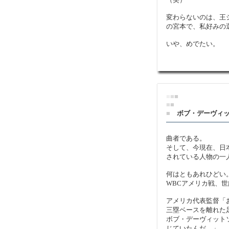
変わらないのは、王
の宮本で、私好みの
いや、めでたい。
■
■
■
■
■
■
ボブ・デーヴィ
曲者である。
そして、今現在、日
されている人物の一
何はともあれひどい
WBCアメリカ戦、
アメリカ代表監督「
三塁ベースを離れた
ボブ・デーヴィット
じていたんだ。」