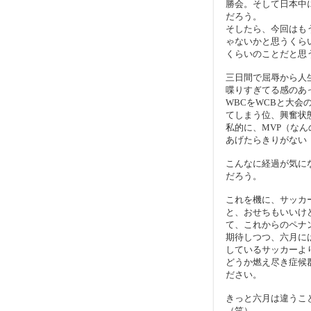
勝会。そして日本中
だろう。
そしたら、今回はも
ゃないかと思うくら
くらいのことだと思
三日間で屈辱から人
喋りすぎてる感のあ
WBCをWCBと大
てしまう位、興奮状
私的に、MVP（な
あげたらきりがない
こんなに経過が気に
だろう。
これを機に、サッカ
と、おせちもいいけ
て、これからのペナ
期待しつつ、六月には
しているサッカーよ
どうか燃え尽き症候
ださい。
きっと六月は違うこ
（笑）