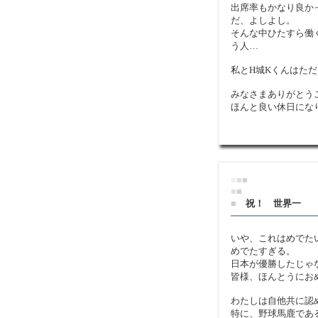
出席率もかなり良か
だ、よしよし。
そんな中ひたすら働
う人…
私とH城Kくんはた
みなさまありがとう
ほんと良い休日にな
■
■
■
■
■
■
祝！ 世界一
いや、これはめでた
めでたすぎる。
日本が優勝したじゃ
皆様、ほんとうにお
わたしは自他共に認
特に、野球馬鹿であ