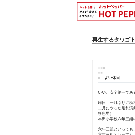
再生するタワゴトve
■
■
■
■
■
■
よい休日
いや、安全第一であ
昨日、一月ぶりに栃
二月にやった足利演
杉忠男）
本田小学校六年三組
六年三組といっても
六年三組といっても