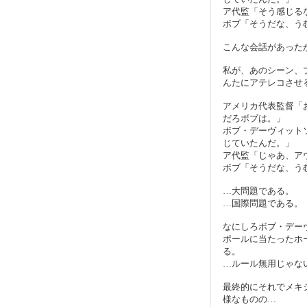
ア代監「そう感じる
ボブ「そうだな、う
こんな会話があった
私が、あのシーン、
んたにアテレコさせ
アメリカ代表監督「
だろボブは。」
ボブ・デーヴィット
じていたんだ。」
ア代監「じゃあ、ア
ボブ「そうだな、う
…大問題である。
…国際問題である。
なにしろボブ・デー
ポールに当たったホ
る。
…ルール無用じゃな
最終的にそれでメキ
様なものの…