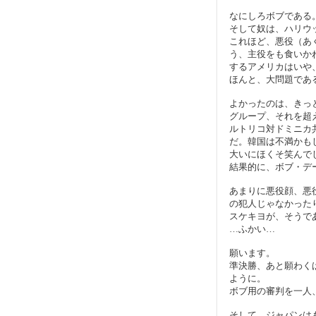
なにしろボブである
そして奴は、ハリウ
これほど、悪役（あ
う、主役をも食いか
するアメリカはいや
ほんと、大問題であ
よかったのは、きっ
グループ、それを超
ルトリコ対ドミニカ
だ。韓国は不満かも
大いにほくそ笑んで
結果的に、ボブ・デ
あまりに悪役顔、悪
の犯人じゃなかった
スケキヨが、そうで
…ふかい…
願います。
準決勝、あと願わく
ように。
ボブ用の審判を一人
そして、ジャパンは