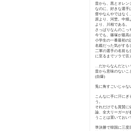
昔から、黒とオレン
なのに、好きな選手
督やなんやではなく
原より、河埜。中畑
より、川相である。
さっぱりなんのこっ
今でも、篠塚が最高
小学生の一番最初の
名鑑だった気がする
二軍の選手の名前も
に至るまでソラで言
…だからなんだとい
昔から意味のないこ
(自爆)
兎に角すごいじゃな
こんなに手に汗にぎ
う。
それだけでも賞賛に
論、全大リーガーが
うことは置いておい
準決勝で韓国に三度