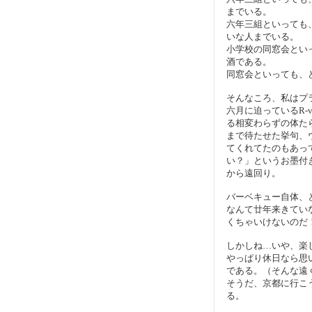
までいる。
六年三組といっても
いな人までいる。
小学校の同窓会とい
酒である。
同窓会といっても、
そんなころ、私はプ
六月に迫っているR-
る相変わらずの体た
まで待たせた挙句、
てくれてたのもあっ
い？」というお墨付
から遠回り。
バーベキュー自体、
なんて廿年来きてい
くちゃいけないのだ
しかしね…いや、楽
やっぱり休日なら思
である。（そんな遠
そうだ、京都に行こ
る。