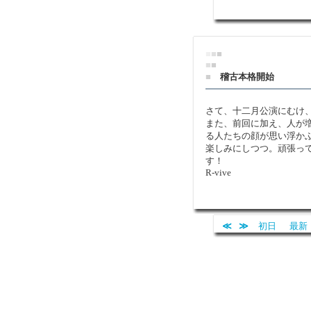
■
■
■
■
■
■
稽古本格開始
さて、十二月公演にむけ
また、前回に加え、人が
る人たちの顔が思い浮か
楽しみにしつつ。頑張っ
R-vive
≪
≫
初日
最新