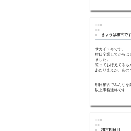
■
■
■
■
■
■
きょうは稽古で
サカイユキです。
昨日卒業してからは
ました。
道っておぼえてるもんね
あたりまえか。あの
明日稽古でみんなを
以上事務連絡です
■
■
■
■
■
■
稽古四日目