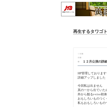
再生するタワゴトve
■
■
■
■
■
■
１２月公演の詳
HP管理しておりま
詳細アップしました
今回私は出ません
其の一から出ていた
外から観るr-vive
おもしろいものつく
私もおもしろいもの