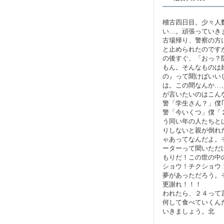
稽古四日目。少々人
い…。頑張っていき
古場帰り、警察の方
と止められたのです
の後すぐ、「おっ？
もん。そんなものは
の』って聞けばいい
は。この間なんか…
が言いたいのはこん
警「学生さん？」僕
警「今いくつ」僕「
う同い年の人たちと
りしないと親が倒れ
ゃあってなんだよ。
ーターって聞いただ
もりだ！この世の中
ショウ！チクショウ
夢があっただろう。
更謝れ！！！ な
われたら、２４って
何して食べていくん
いきましょう。北