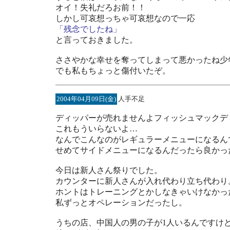
オイ！失礼だろお前！！
しかし可哀想っちゃ可哀想なので一応
「残念でしたね」
と言っておきました。
ささやかな幸せを奪ってしまって悪かったね少
でも私もちょっと傷付いたぞ。
2004年04月09日(金)
人手不足
ディッパーが売れませんよフィッシュマックデ
これもういらないよ…
なんでこんなのがレギュラーメニューになるん
せめてサイドメニューになるんだったら良かっ
今日は新人さん祭りでした。
カウンターに新人さんが入れ代わり立ち代わり
ホントはトレーニングとかしなきゃいけなかっ
私ずっとオペレーションだったし。
うちの店、中国人の男の子が1人いるんですけ