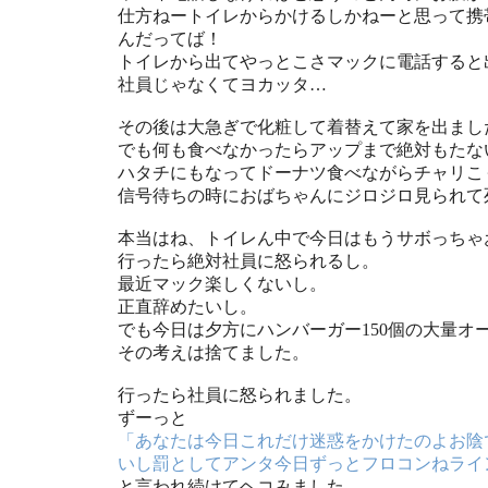
仕方ねートイレからかけるしかねーと思って携
んだってば！
トイレから出てやっとこさマックに電話すると
社員じゃなくてヨカッタ…
その後は大急ぎで化粧して着替えて家を出まし
でも何も食べなかったらアップまで絶対もたな
ハタチにもなってドーナツ食べながらチャリこ
信号待ちの時におばちゃんにジロジロ見られて
本当はね、トイレん中で今日はもうサボっちゃ
行ったら絶対社員に怒られるし。
最近マック楽しくないし。
正直辞めたいし。
でも今日は夕方にハンバーガー150個の大量オ
その考えは捨てました。
行ったら社員に怒られました。
ずーっと
「あなたは今日これだけ迷惑をかけたのよお陰
いし罰としてアンタ今日ずっとフロコンねライ
と言われ続けてヘコみました。