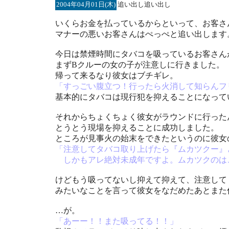
2004年04月01日(木)
追い出し追い出し
いくらお金を払っているからといって、お客さ
マナーの悪いお客さんはぺっぺと追い出します
今日は禁煙時間にタバコを吸っているお客さん
まずBクルーの女の子が注意しに行きました。
帰って来るなり彼女はブチギレ。
「すっごい腹立つ！行ったら火消して知らんフ
基本的にタバコは現行犯を抑えることになって
それからちょくちょく彼女がラウンドに行った
とうとう現場を抑えることに成功しました。
ところが見事火の始末をできたというのに彼女
「注意してタバコ取り上げたら『ムカツクー』
しかもアレ絶対未成年ですよ。ムカツクのは
けどもう吸ってないし抑えて抑えて、注意して
みたいなことを言って彼女をなだめたあとまた
…が。
「あーー！！また吸ってる！！」