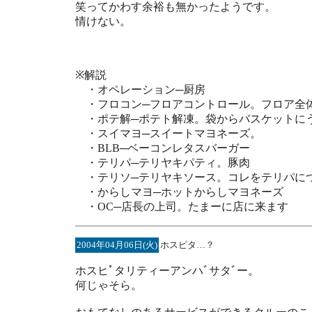
笑ってかわす余裕も無かったようです。
情けない。
※解説
・オペレーション─厨房
・フロコン─フロアコントロール。フロア全
・ポテ解─ポテト解凍。袋からバスケットに
・スイマヨ─スイートマヨネーズ。
・BLB─ベーコンレタスバーガー
・テリパ─テリヤキパティ。豚肉
・テリソ─テリヤキソース。コレをテリパに
・からしマヨ─ホットからしマヨネーズ
・OC─店長の上司。たまーに店に来ます
2004年04月06日(火)
ホスピタ…？
ホスヒﾟタリティーアンハﾞサタﾞー。
何じゃそら。