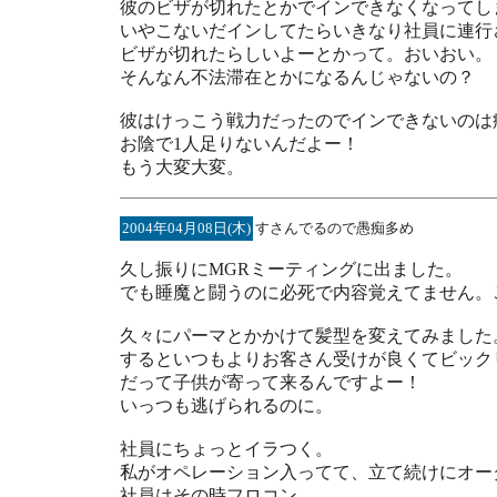
彼のビザが切れたとかでインできなくなってし
いやこないだインしてたらいきなり社員に連行
ビザが切れたらしいよーとかって。おいおい。
そんなん不法滞在とかになるんじゃないの？
彼はけっこう戦力だったのでインできないのは
お陰で1人足りないんだよー！
もう大変大変。
2004年04月08日(木)
すさんでるので愚痴多め
久し振りにMGRミーティングに出ました。
でも睡魔と闘うのに必死で内容覚えてません。
久々にパーマとかかけて髪型を変えてみました
するといつもよりお客さん受けが良くてビック
だって子供が寄って来るんですよー！
いっつも逃げられるのに。
社員にちょっとイラつく。
私がオペレーション入ってて、立て続けにオー
社員はその時フロコン。