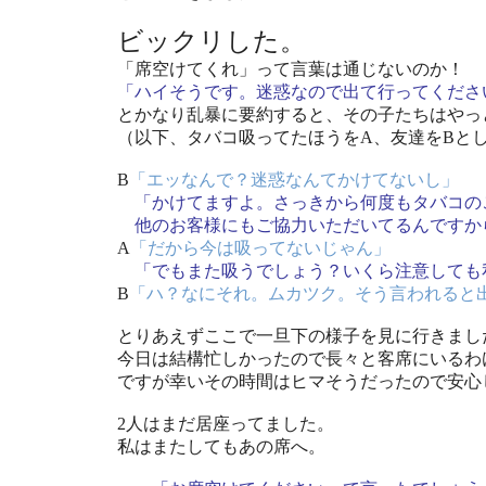
ビックリした。
「席空けてくれ」って言葉は通じないのか！
「ハイそうです。迷惑なので出て行ってくださ
とかなり乱暴に要約すると、その子たちはやっ
（以下、タバコ吸ってたほうをA、友達をBと
B
「エッなんで？迷惑なんてかけてないし」
「かけてますよ。さっきから何度もタバコの
他のお客様にもご協力いただいてるんですか
A
「だから今は吸ってないじゃん」
「でもまた吸うでしょう？いくら注意しても
B
「ハ？なにそれ。ムカツク。そう言われると
とりあえずここで一旦下の様子を見に行きまし
今日は結構忙しかったので長々と客席にいるわ
ですが幸いその時間はヒマそうだったので安心
2人はまだ居座ってました。
私はまたしてもあの席へ。