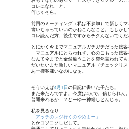
おもてなしのあるサービスができるクルーのこ
コレになれ、と。
何じゃそら。
前回のミーティング（私は不参加）で新しくマ
書いちゃっていいのかねこんなこと。もしかし
コレ読んだ方、後生ですからチクんないでくだ
とにかく今までマニュアルガチガチだった接客
「マニュアルにとらわれず、心のこもった接客
なんて今までと全然違うことを突然言われても
だいたいまた新しいマニュアル（チェックリス
あー接客嫌いなのになぁ。
そういえば
4月1日
の日記に書いた子たち。
また来たんですよ。今度は4人で。信じられん
普通来れるか！？どーゆー神経しとんじゃ。
私を見るなり
「アッチのレジ行くのやめよー」
とかコソコソしだして。
普通にしてりゃこっちも気付かないのに。顔な