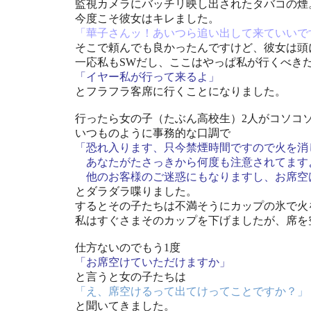
監視カメラにバッチリ映し出されたタバコの煙
今度こそ彼女はキレました。
「華子さんッ！あいつら追い出して来ていいで
そこで頼んでも良かったんですけど、彼女は頭
一応私もSWだし、ここはやっぱ私が行くべき
「イヤー私が行って来るよ」
とフラフラ客席に行くことになりました。
行ったら女の子（たぶん高校生）2人がコソコ
いつものように事務的な口調で
「恐れ入ります、只今禁煙時間ですので火を消
あなたがたさっきから何度も注意されてます
他のお客様のご迷惑にもなりますし、お席空
とダラダラ喋りました。
するとその子たちは不満そうにカップの氷で火
私はすぐさまそのカップを下げましたが、席を
仕方ないのでもう1度
「お席空けていただけますか」
と言うと女の子たちは
「え、席空けるって出てけってことですか？」
と聞いてきました。