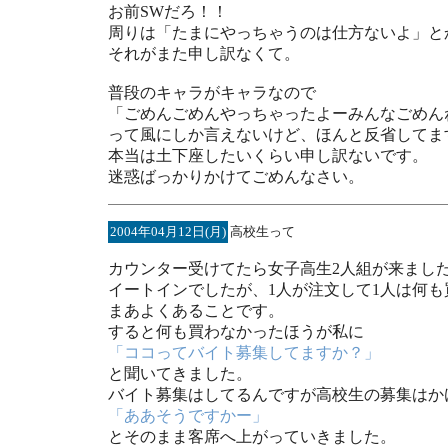
お前SWだろ！！
周りは「たまにやっちゃうのは仕方ないよ」と
それがまた申し訳なくて。
普段のキャラがキャラなので
「ごめんごめんやっちゃったよーみんなごめん
って風にしか言えないけど、ほんと反省してま
本当は土下座したいくらい申し訳ないです。
迷惑ばっかりかけてごめんなさい。
2004年04月12日(月)
高校生って
カウンター受けてたら女子高生2人組が来まし
イートインでしたが、1人が注文して1人は何も
まあよくあることです。
すると何も買わなかったほうが私に
「ココってバイト募集してますか？」
と聞いてきました。
バイト募集はしてるんですが高校生の募集はか
「ああそうですかー」
とそのまま客席へ上がっていきました。