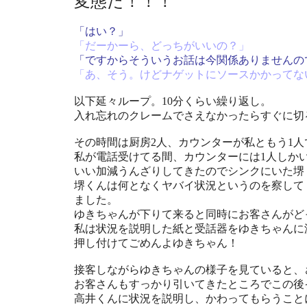
変態だ！！！
「はい？」
「だーかーら、どっちがいいの？」
「ですからそういうお話は今関係ありませんの
「あ、そう。けどナゲットにソースかかってな
以下延々ループ。10分くらい繰り返し。
入れ忘れのクレームでさえなかったらすぐに切
その時間は厨房2人、カウンターが私ともう1人
私が電話受けてる間、カウンターには1人しか
いい加減うんざりしてきたのでシンクにいた堺
堺くんは何となくヤバイ状況というのを察して
ました。
ゆきちゃんが下りて来ると同時にお客さんがど
私は状況を説明した紙と受話器をゆきちゃんに
押し付けてごめんよゆきちゃん！
接客しながらゆきちゃんの様子を見ていると、
お客さんもすっかり引いてきたところでこの後
高井くんに状況を説明し、かわってもらうこと