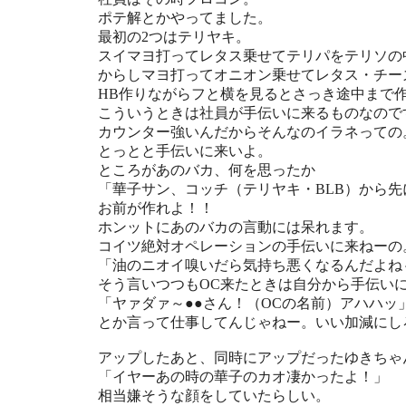
ポテ解とかやってました。
最初の2つはテリヤキ。
スイマヨ打ってレタス乗せてテリパをテリソの
からしマヨ打ってオニオン乗せてレタス・チー
HB作りながらフと横を見るとさっき途中まで作
こういうときは社員が手伝いに来るものなので
カウンター強いんだからそんなのイラネっての
とっとと手伝いに来いよ。
ところがあのバカ、何を思ったか
「華子サン、コッチ（テリヤキ・BLB）から先
お前が作れよ！！
ホンットにあのバカの言動には呆れます。
コイツ絶対オペレーションの手伝いに来ねーの
「油のニオイ嗅いだら気持ち悪くなるんだよね
そう言いつつもOC来たときは自分から手伝い
「ヤァダァ～●●さん！（OCの名前）アハハッ
とか言って仕事してんじゃねー。いい加減にし
アップしたあと、同時にアップだったゆきちゃ
「イヤーあの時の華子のカオ凄かったよ！」
相当嫌そうな顔をしていたらしい。