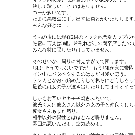
決して珍しいことではありません。
つーか多いです。
たまに高校生に手ぇ出す社員とかいたりします
みんな好きねー。
うちの店には現在2組のマック内恋愛カップル
厳密に言えば3組。片割れがこの間卒店したの
みんな特に隠したりはしていません。
そのせいか、周りに甘えすぎてて困ります。
1組はそうでもないですが、もう1組が実に鬱陶
イン中にベタベタするのはまだ可愛いほう。
ケンカとかおっ始めたりして私らにどうしろっ
最後には女の子が泣き出したりしてオイオイっ
しかもお互いヤキモチ焼きみたいで、
彼氏くんは彼女さん以外の女の子と仲良くしち
彼女さんもまた然り。
相手以外の異性とはほとんど喋りません。
雰囲気悪いんだよ、空気読めよ。