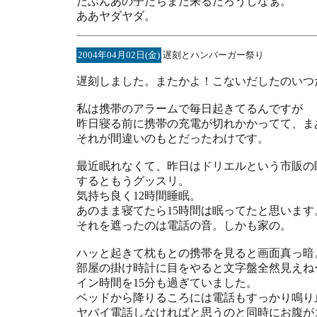
たぶんあの子たちまた来るだろうしなぁ。
ああヤダヤダ。
2004年04月02日(金)
遅刻とハンバーガー祭り
遅刻しました。またかよ！こないだしたのいつ
私は携帯のアラームで毎日起きてるんですが
昨日寝る前に携帯の充電が切れかかってて、ま
それが間違いのもとだったわけです。
最近眠れなくて、昨日はドリエルという市販の
するともうグッスリ。
気持ち良く12時間睡眠。
あのまま寝てたら15時間は眠ってたと思います
それを遮ったのは電話の音。しかも家の。
ハッと起きて枕もとの携帯を見ると画面真っ暗
部屋の掛け時計に目をやると文字盤全然見えね
イン時間を15分も過ぎていました。
ベッドから降りるころには電話もすっかり鳴り
ヤバイ電話しなければと思うのと同時にお腹が