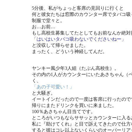
5分後、私がちょっと客席の見回りに行くと
何と彼女たちは窓際のカウンター席でタバコ吸
制服で堂々と。
お…お前…
もし高校生募集してたとしてもお前なんか絶対
「はいはいタバコ吸わないでくださいねー」
と没収して帰らせました。
まったく、どういう神経してんだ。
ヤンキー風少年3人組（たぶん高校生）。
その内の1人がカウンターにいたあさちゃん（
く、
「あの子可愛い！」
と大騒ぎ。
イートインだったので一度は客席に行ったので
帰りにまたドリンクを買いに来ました。
100％あさちゃん目当てです。
ところがいつもならササッとカウンターに入る
私に『助けてくれ』と目で訴えてきたので仕方
すると彼はコレ以上ないくらいのオーバーリア