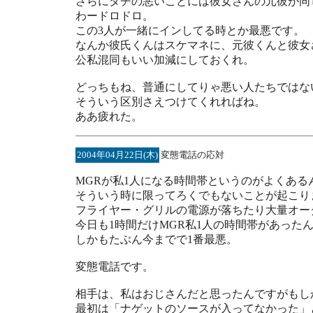
さらにタチの悪いことには彼女さんの元彼が同
わードロドロ。
この3人が一緒にインしてる時とか最悪です。
なんか彼氏くんはスケマネに、元彼くんと彼女
公私混同もいい加減にしておくれ。
どっちもね、普通にしてりゃ悪い人たちではな
そういう区別さえつけてくれればね。
ああ疲れた。
2004年04月22日(木)
変態電話の応対
MGRが私1人になる時間帯というのがよくある
そういう時に限ってろくでもないことが起こり
フライヤー・グリルの電源が落ちたり大量オー
今日も1時間だけMGR私1人の時間帯があった
しかもたぶん今までで1番最悪。
変態電話です。
相手は、私はおじさんだと思ったんですがもし
最初は「ナゲットのソースが入ってなかった」