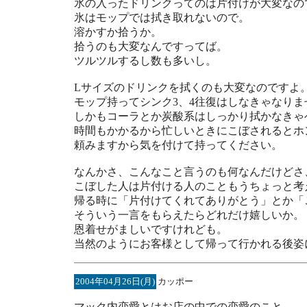
氷の入ったドリンクってのは片付けが大変なの
氷はモップでは拭き取れないので。
溶かすか拾うか。
拾うのも大変なんですってば。
ツルツルするし数も多いし。
Lサイズのドリンクを拭くのも大変なのですよ
モップ持ってシンク3、4往復はしなきゃなりま
しかもコーラとか炭酸系はしっかり拭かなきゃ
時間もかかるから忙しいときにこぼされるとホ
頼みますから気を付けて持ってください。
なんかさ、こんなこと言うのも何なんだけどさ
こぼした人は片付ける人のこともうちょっと考
帰る時に「片付けてくれてありがとう」とか「
そういう一言をもらえたらどれだけ嬉しいか。
恩着せがましいですけれども。
当然のようにお客様として帰って行かれる後姿
2004年04月26日(月)
カッポー
マック内恋愛とはお店の中での恋愛のこと。