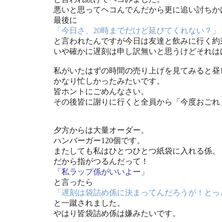
悪いと思ってヘコんでんだから更に追い討ちか
最後に
「今日さ、20時までだけど延びてくれない？」
と言われたんですが今日は友達と飲みに行く約
いや確かに遅刻は申し訳無いと思うけどそれは
私がいたはずの時間の売り上げを見てみると昼
かなり忙しかったみたいです。
皆ホントにごめんなさい。
その後皆に謝りに行くと全員から「今度おごれ
夕方からは大量オーダー。
ハンバーガー120個です。
またしても私はひとつひとつ紙袋に入れる係。
だから指がつるんだって！
「私ラップ係がいいよー」
と言ったら
「遅刻は袋詰め係に決まってんだろうが！とっ
と一蹴されました。
やはり皆袋詰め係は嫌みたいです。