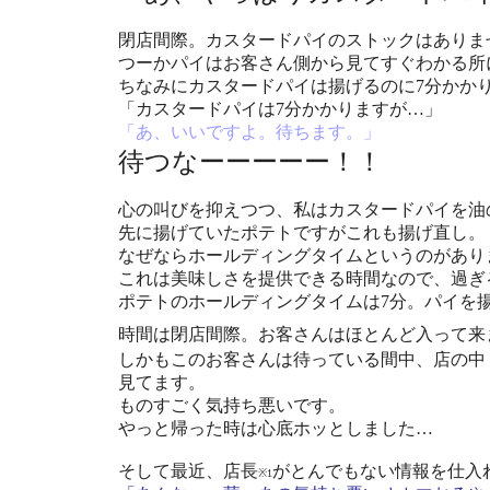
閉店間際。カスタードパイのストックはありま
つーかパイはお客さん側から見てすぐわかる所
ちなみにカスタードパイは揚げるのに7分かか
「カスタードパイは7分かかりますが…」
「あ、いいですよ。待ちます。」
待つなーーーーー！！
心の叫びを抑えつつ、私はカスタードパイを油
先に揚げていたポテトですがこれも揚げ直し。
なぜならホールディングタイムというのがあり
これは美味しさを提供できる時間なので、過ぎ
ポテトのホールディングタイムは7分。パイを
時間は閉店間際。お客さんはほとんど入って来
しかもこのお客さんは待っている間中、店の中
見てます。
ものすごく気持ち悪いです。
やっと帰った時は心底ホッとしました…
そして最近、店長
がとんでもない情報を仕入
※1