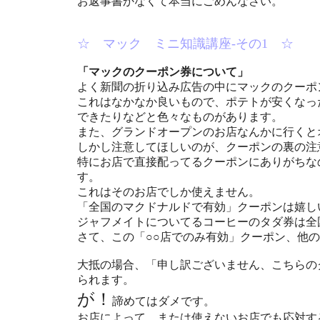
お返事書かなくて本当にごめんなさい。
☆ マック ミニ知識講座-その1 ☆
「マックのクーポン券について」
よく新聞の折り込み広告の中にマックのクーポ
これはなかなか良いもので、ポテトが安くなっ
できたりなどと色々なものがあります。
また、グランドオープンのお店なんかに行くと
しかし注意してほしいのが、クーポンの裏の注
特にお店で直接配ってるクーポンにありがちな
す。
これはそのお店でしか使えません。
「全国のマクドナルドで有効」クーポンは嬉し
ジャフメイトについてるコーヒーのタダ券は全
さて、この「○○店でのみ有効」クーポン、他
大抵の場合、「申し訳ございません、こちらの
られます。
が！
諦めてはダメです。
お店によって、または使えないお店でも応対す