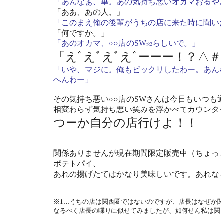
「あんなぁ、華。あの気持ち悪いオカマおるや
「ああ、あの人。」
「このまえ俺の後輩がうちの店に来た時に聞い
「何ですか。」
「あのオカマ、○○店のSW
らしいで。」
※2
「えﾞえﾞえﾞえﾞーーー！？△
「いや、マジに。俺もビックリしたわー。あん
へんわー」
その気持ち悪い○○店のSWさんは今日もいつ
相変わらず気持ち悪い笑みを浮かべてカウンタ
つーか自分の店行けよ！！
関係ありませんが現在期間限定販売中（ちょっ
ポテトパイ、
あれの揚げたてはかなり美味しいです。あれな
※1…うちの店は関西圏ではないのですが、店長はなぜか
なるべく店長の喋りに似せてみましたが、如何せん私は関