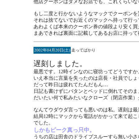
他店クーポンはダメなお店でも、これくらいな
もし二度と行かないようなマックでクーポンを
それは捨てないでお近くのマックへ持って行っ
あわよくば本来のクーポン券の値段より安く買
まあできれば裏面に記載してあるお店に持って
2002年04月20日(土)
走ってばかり
遅刻しました。
最悪です。12時インなのに寝坊ってどうです
いえ本当に言葉を失ったのは店長・社員でしょ
だって昨日は疲れてたんだもん…
日記も書けずにバタンとベッドに倒れてそのま
だいたい何で私みたいなクローズ（閉店作業）
なんてウダウダ言っても悪いのは私。遅刻は最
結局12時にマックから電話がかかって来て起こ
でした。
しかもピーク真っ只中。
うちの店は田舎のドライブスルーすら無い小さ