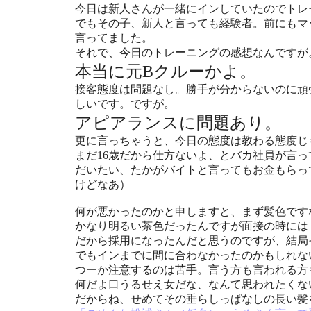
今日は新人さんが一緒にインしていたのでトレ
でもその子、新人と言っても経験者。前にもマ
言ってました。
それで、今日のトレーニングの感想なんですが
本当に元Bクルーかよ。
接客態度は問題なし。勝手が分からないのに頑
しいです。ですが。
アピアランスに問題あり。
更に言っちゃうと、今日の態度は教わる態度じ
まだ16歳だから仕方ないよ、とバカ社員が言っ
だいたい、たかがバイトと言ってもお金もらっ
けどなあ）
何が悪かったのかと申しますと、まず髪色です
かなり明るい茶色だったんですが面接の時には
だから採用になったんだと思うのですが、結局
でもインまでに間に合わなかったのかもしれな
つーか注意するのは苦手。言う方も言われる方
何だよ口うるせえ女だな、なんて思われたくな
だからね、せめてその垂らしっぱなしの長い髪