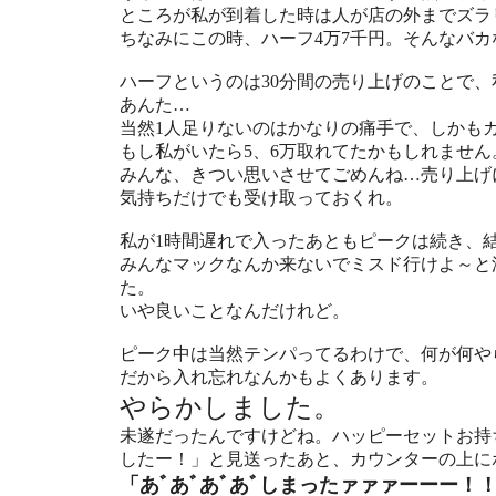
ところが私が到着した時は人が店の外までズラ
ちなみにこの時、ハーフ4万7千円。そんなバカ
ハーフというのは30分間の売り上げのことで、
あんた…
当然1人足りないのはかなりの痛手で、しかも
もし私がいたら5、6万取れてたかもしれません
みんな、きつい思いさせてごめんね…売り上げ
気持ちだけでも受け取っておくれ。
私が1時間遅れで入ったあともピークは続き、結
みんなマックなんか来ないでミスド行けよ～と
た。
いや良いことなんだけれど。
ピーク中は当然テンパってるわけで、何が何や
だから入れ忘れなんかもよくあります。
やらかしました。
未遂だったんですけどね。ハッピーセットお持
したー！」と見送ったあと、カウンターの上に
「あﾞあﾞあﾞあﾞしまったァァァーーー！