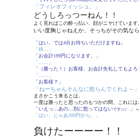
「フィレオフィッシュ。」
どうしろっつーねん！！
よく見ればこの酔っ払い、顔がニヤけています
いい度胸じゃねえか、そっちがその気な
「はい、では4分お待ちいただけますね」
「待…」
「お会計199円になります。」
「……」
「（勝った！）お客様、お会計失礼してもよろ
「……」
「お客様？」
「ねーちゃんそんなに怒らんでくれよ～
まさかこう来るとは。
一度は勝ったと思ったのもつかの間、これには
「いえっ…あの…別に怒ってはない
」
です
けど…
「はい、じゃあ200円から。」
負けたーーーー！！