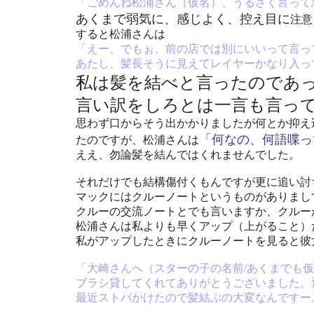
「ごめんね松浦さん（仮名）、うるさく言って
あくまで弱気に、感じよく、控え目に
注意
すると松浦さんは
「えー、でもぉ、前の店では別にいいって言っ
あたし、髪長そうに見えてレイヤーかなり入っ
私は髪を結べと言ったのであ
言い訳をしろとは一言も言っ
思わず口からそう出かかりましたが何とか抑え
「何なの、何語喋っ
たのですが、松浦さんは
ええ、勿論髪を結んではくれませんでした。
それだけでも結構傷付くもんですが更に追い討
マックにはクルーノートというものがありまし
クルーの交流ノートとでも言いますか、クルー
松浦さんは私よりも早くアップ（上がること）
私がアップしたときにクルーノートを見ると彼
「大崎さんへ（スターの子の名前/あくまでも
ブラシ貸してくれてありがとうございました。
最近ストパかけたので髪結ぶの大変なんですー