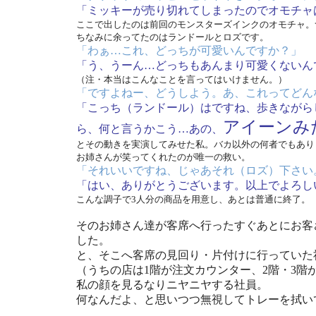
「ミッキーが売り切れてしまったのでオモチャ
ここで出したのは前回のモンスターズインクのオモチャ。
ちなみに余ってたのはランドールとロズです。
「わぁ…これ、どっちが可愛いんですか？」
「う、うーん…どっちもあんまり可愛くないん
（注・本当はこんなことを言ってはいけません。）
「ですよねー、どうしよう。あ、これってどん
「こっち（ランドール）はですね、歩きながら
アイーンみ
ら、何と言うかこう…あの、
とその動きを実演してみせた私。バカ以外の何者でもあり
お姉さんが笑ってくれたのが唯一の救い。
「それいいですね、じゃあそれ（ロズ）下さい
「はい、ありがとうございます。以上でよろし
こんな調子で3人分の商品を用意し、あとは普通に終了。
そのお姉さん達が客席へ行ったすぐあとにお客
した。
と、そこへ客席の見回り・片付けに行っていた
（うちの店は1階が注文カウンター、2階・3階
私の顔を見るなりニヤニヤする社員。
何なんだよ、と思いつつ無視してトレーを拭い