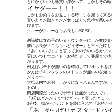
とにかくいつも薄笑い浮かべて、しかもその顔
イヤダーー！！！
しかもお釣りをお返しする時、手を握って来る
言い方とか動きとかが女っぽくて気持ち悪いの
びます。
クルーがクルーなら店長も…ﾓｺﾞﾓｺﾞ。
勿論彼は女の子のいるカウンターにしか並びま
前に店長が「こちらへどうぞー」と言った時も
「あ、いいです」と言って女の子のいるカウン
更にいつもウエイト（お待たせして客席まで持
がります。
例えばポテトが無いのを確認してLLセットを
夕方はチキンタツタのストックが無いのを知っ
かります）
大抵店内でお召し上がりになられるんですが、
トのL。
閉店間際だったのでポテトは無かったんです。
「3分ほどかかりますけど～」と言ったところ
3分後、揚がったポテトを袋に入れて「お待た
「あ、やっぱりカスタードパ