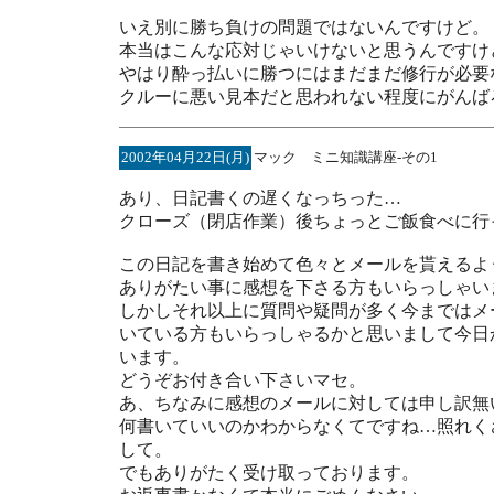
いえ別に勝ち負けの問題ではないんですけど。
本当はこんな応対じゃいけないと思うんですけ
やはり酔っ払いに勝つにはまだまだ修行が必要
クルーに悪い見本だと思われない程度にがんば
2002年04月22日(月)
マック ミニ知識講座-その1
あり、日記書くの遅くなっちった…
クローズ（閉店作業）後ちょっとご飯食べに行
この日記を書き始めて色々とメールを貰えるよ
ありがたい事に感想を下さる方もいらっしゃい
しかしそれ以上に質問や疑問が多く今まではメ
いている方もいらっしゃるかと思いまして今日
います。
どうぞお付き合い下さいマセ。
あ、ちなみに感想のメールに対しては申し訳無
何書いていいのかわからなくてですね…照れく
して。
でもありがたく受け取っております。