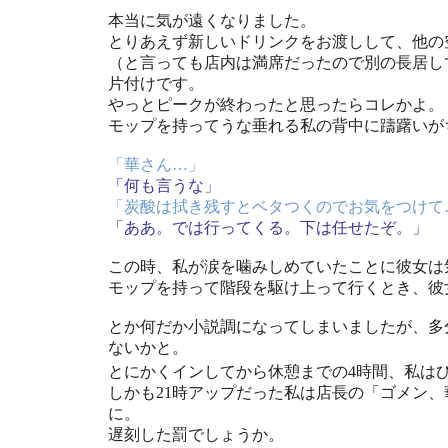
本当に気が遠くなりました。
とりあえず新しいドリンクをお渡しして、他の
（と言っても店内は満席だったので別の長居し
片付けです。
やっとピークが終わったと思ったらコレかよ。
モップを持ってうな垂れる私の背中に躊躇いが
「華さん…」
「何も言うな」
「炭酸は拭き残すとベタつくのでお気をつけて
「ああ。では行ってくる。下は任せたぞ。」
この時、私が涙を噛みしめていたことに彼女は
モップを持って階段を駆け上って行くとき、彼
とか何だか小説調になってしまいましたが、多
ないかと。
とにかくインしてから休憩までの4時間、私は
しかも21時アップだった私は店長の「ゴメン
に。
遅刻した罰でしょうか。