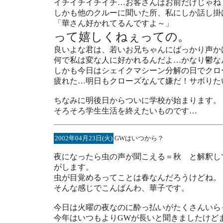
イチイチイチイチ…お客さんはお前だけじゃね
しかも他のクルーに聞いた所、私にしか話し掛
「華さん好かれてるんですよ～」
って嬉しくねぇっての。
良いよな君は、若いお兄ちゃんにばっかり声か
何で私は変な人に好かれるんだよ…かなり鬱な
しかも今日はシェイクマシーン分解の日でクロ
疲れた…明日もクローズなんて嫌だ！サボりた
ちなみに明後日からついに学校が始まります。
そろそろ学生生活を終えたいものです…
2002年04月23日(火)
GWはいつから？
夜になったら虫の声が聞こえる＝秋 と解釈し
がします。
虫が目覚めるってことは春なんだろうけどね。
そんな感じでこんばんわ、華子です。
今日は火曜の夜なのに酔っ払いがたくさんいら
今年はいつもよりGWが長いと聞きましたけど