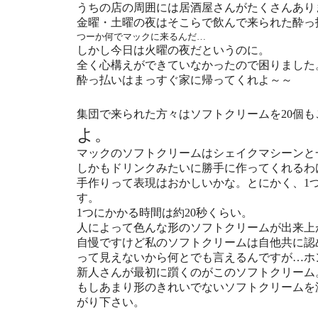
うちの店の周囲には居酒屋さんがたくさんあり
金曜・土曜の夜はそこらで飲んで来られた酔っ
つーか何でマックに来るんだ…
しかし今日は火曜の夜だというのに。
全く心構えができていなかったので困りました
酔っ払いはまっすぐ家に帰ってくれよ～～
集団で来られた方々はソフトクリームを20個
よ。
マックのソフトクリームはシェイクマシーンと
しかもドリンクみたいに勝手に作ってくれるわ
手作りって表現はおかしいかな。とにかく、1
す。
1つにかかる時間は約20秒くらい。
人によって色んな形のソフトクリームが出来上
自慢ですけど私のソフトクリームは自他共に認
って見えないから何とでも言えるんですが…ホ
新人さんが最初に躓くのがこのソフトクリーム
もしあまり形のきれいでないソフトクリームを
がり下さい。