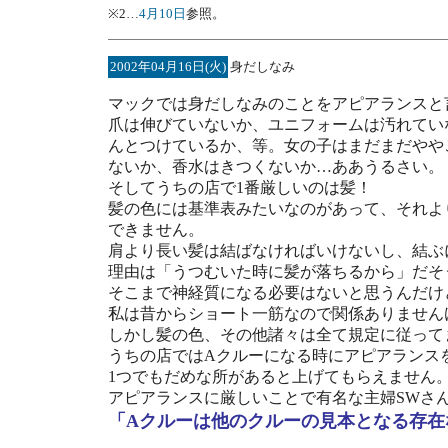
※2…
4月10日
参照。
2002年04月16日(火)
身だしなみ
マックでは身だしなみのことをアピアランスと
爪は伸びていないか、ユニフォームは汚れてい
んとつけているか、等。女の子はまだまだやや
ないか、香水はきつくないか…ああうるさい。
そしてうちの店で1番厳しいのは髪！
髪の色には基準表みたいなのがあって、それよ
できません。
肩より長い髪は結ばなければいけないし、結ぶ
理由は「うつむいた時に髪が落ちるから」だそ
そこまで神経質になる必要はないと思うんだけ
私は昔からショート一筋なので関係ありません
しかし髪の色、その他諸々は全て規定に従って
うちの店ではAクルーになる時にアピアランス
1つでもだめな所があると上げてもらえません
アピアランスに厳しいことで有名な主婦SWさ
「Aクルーは他のクルーの見本となる存在