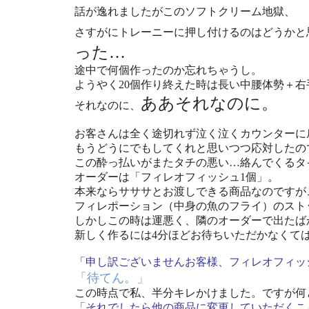
話が逸れましたがこのソフトクリーム地獄、
さすがにトレーニーに押し付けるのはどうかと
った…
途中で何個作ったのか忘れちゃうし。
ようやく20個作り終えた時は長い中腰体勢＋
ああそれなのに。
それなのに、
お客さんは全く途切れず泣く泣くカウンターに
もうどうにでもしてくれと思いつつ応対したの
この酔っ払いがまたタチの悪い…絡んでくるタ
オーダーは「フィレオフィッシュ1個」。
本来ならサササとお渡しできる商品なのですが
フィレポーション（中身の魚のフライ）のスト
しかしこの時は運悪く、隣のオーダーで出たば
新しく作るには4分ほどお待ちいただかなくて
「申し訳ございませんお客様、フィレオフィッ
「待てん。」
この時点で私、半分キレかけました。ですが何
「それでしたら他の商品に変更していただくこ