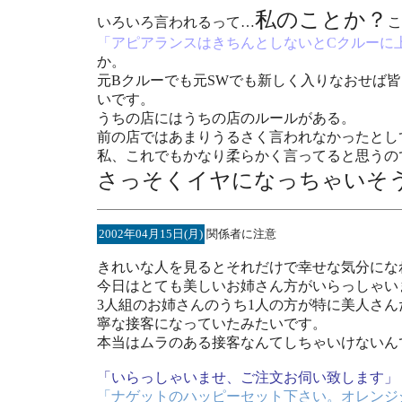
私のことか？
いろいろ言われるって…
こ
「アピアランスはきちんとしないとCクルーに
か。
元Bクルーでも元SWでも新しく入りなおせば
いです。
うちの店にはうちの店のルールがある。
前の店ではあまりうるさく言われなかったとし
私、これでもかなり柔らかく言ってると思うの
さっそくイヤになっちゃいそ
2002年04月15日(月)
関係者に注意
きれいな人を見るとそれだけで幸せな気分にな
今日はとても美しいお姉さん方がいらっしゃい
3人組のお姉さんのうち1人の方が特に美人さ
寧な接客になっていたみたいです。
本当はムラのある接客なんてしちゃいけないん
「いらっしゃいませ、ご注文お伺い致します」
「ナゲットのハッピーセット下さい。オレンジ