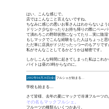
ホットコーヒー頭からぶっかけてやろうかと思
はい、こんな感じで。
店ではこんなこと言えないですね。
ちなみに感じの悪いお客さんはわからないよう
ドリンク少なかったりお持ち帰りの際にペーパ
て潰れろこの野郎状態になってたり…実に陰湿
もしマックでこんな経験をした人はちょっと思
ただ単に店員がドジだったっつーのもアリです
私がそんなことしてるかどうかは秘密です。
しかしこんな時間に起きてしまった私はこれか
バイトは昼の3時からなのに。
2002年04月26日(金)
フルシェが始まる…
学校も始まる…
さて皆様、去年の夏にマックで冷凍フルーツの
その名もマックフルシェ。
フルーツの種類もいくつかあり、