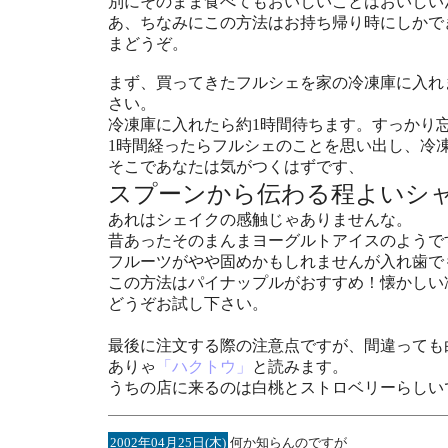
別にそのまま食べてもおいしいことはおいしい
あ、ちなみにこの方法はお持ち帰り時にしかで
まどうぞ。
まず、買ってきたフルシェを家の冷凍庫に入れ
さい。
冷凍庫に入れたら約1時間待ちます。すっかり
1時間経ったらフルシェのことを思い出し、冷
そこであなたは気がつくはずです、
スプーンから伝わる程よいシ
あれはシェイクの感触じゃありませんな。
昔あったそのまんまヨーグルトアイスのようで
フルーツがやや固めかもしれませんが入れ歯で
この方法はパイナップルがおすすめ！懐かしい
どうぞお試し下さい。
最後に注文する際の注意点ですが、間違っても
ありゃ
「ハクトウ」
と読みます。
うちの店に来るのは白桃とストロベリーらしい
2002年04月25日(木)
何か知らんのですが