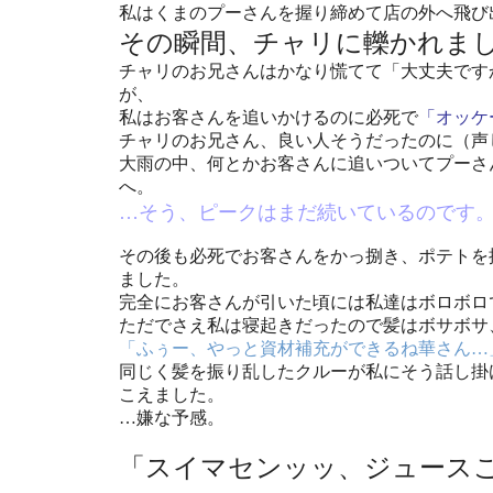
私はくまのプーさんを握り締めて店の外へ飛び
その瞬間、チャリに轢かれま
チャリのお兄さんはかなり慌てて「大丈夫です
が、
私はお客さんを追いかけるのに必死で
「オッケ
チャリのお兄さん、良い人そうだったのに（声
大雨の中、何とかお客さんに追いついてプーさ
へ。
…そう、ピークはまだ続いているのです
その後も必死でお客さんをかっ捌き、ポテトを
ました。
完全にお客さんが引いた頃には私達はボロボロ
ただでさえ私は寝起きだったので髪はボサボサ
「ふぅー、やっと資材補充ができるね華さん…
同じく髪を振り乱したクルーが私にそう話し掛
こえました。
…嫌な予感。
「スイマセンッッ、ジュース