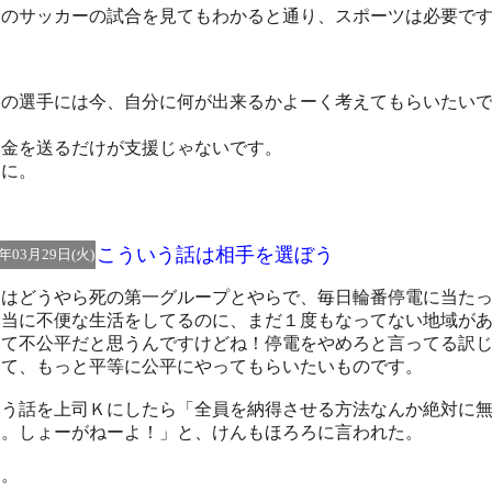
日のサッカーの試合を見てもわかると通り、スポーツは必要で
。
ロの選手には今、自分に何が出来るかよーく考えてもらいたい
。
援金を送るだけが支援じゃないです。
当に。
こういう話は相手を選ぼう
1年03月29日(火)
ちはどうやら死の第一グループとやらで、毎日輪番停電に当た
本当に不便な生活をしてるのに、まだ１度もなってない地域が
んて不公平だと思うんですけどね！停電をやめろと言ってる訳
くて、もっと平等に公平にやってもらいたいものです。
いう話を上司Ｋにしたら「全員を納得させる方法なんか絶対に
ろ。しょーがねーよ！」と、けんもほろろに言われた。
っ。