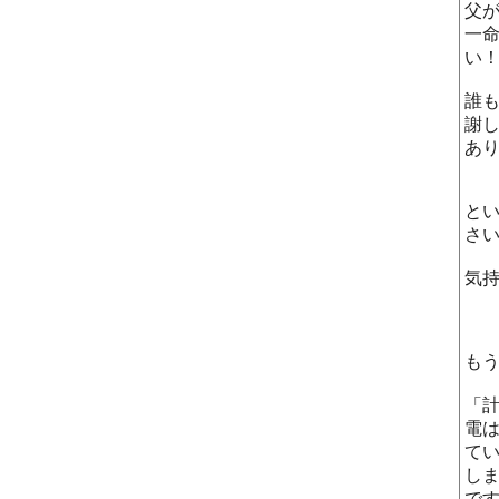
父
一
い
誰
謝
あ
と
さ
気
も
「
電
て
し
で