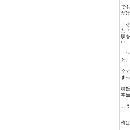
で
だ
「
だ
駅
い
「
と
全
ま
噴
本
こ
俺