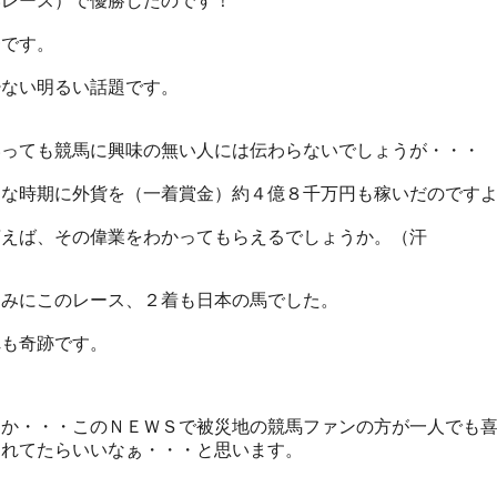
いレース）で優勝したのです！
挙です。
少ない明るい話題です。
いっても競馬に興味の無い人には伝わらないでしょうが・・・
んな時期に外貨を（一着賞金）約４億８千万円も稼いだのです
言えば、その偉業をわかってもらえるでしょうか。（汗
なみにこのレース、２着も日本の馬でした。
れも奇跡です。
んか・・・このＮＥＷＳで被災地の競馬ファンの方が一人でも
くれてたらいいなぁ・・・と思います。