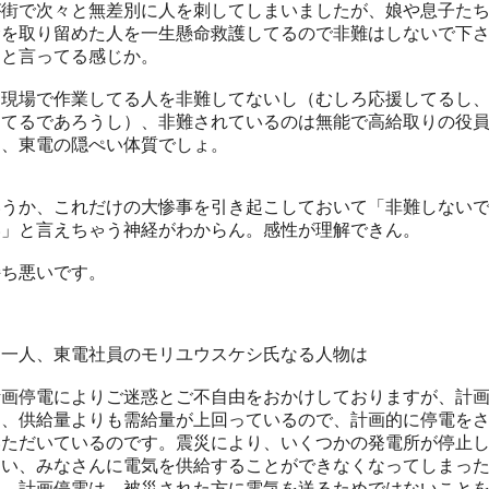
が街で次々と無差別に人を刺してしまいましたが、娘や息子た
命を取り留めた人を一生懸命救護してるので非難はしないで下
！と言ってる感じか。
も現場で作業してる人を非難してないし（むしろ応援してるし
してるであろうし）、非難されているのは無能で高給取りの役
り、東電の隠ぺい体質でしょ。
いうか、これだけの大惨事を引き起こしておいて「非難しない
い」と言えちゃう神経がわからん。感性が理解できん。
持ち悪いです。
う一人、東電社員のモリユウスケシ氏なる人物は
計画停電によりご迷惑とご不自由をおかけしておりますが、計
は、供給量よりも需給量が上回っているので、計画的に停電を
いただいているのです。震災により、いくつかの発電所が停止
まい、みなさんに電気を供給することができなくなってしまっ
す。計画停電は、被災された方に電気を送るためではないこと