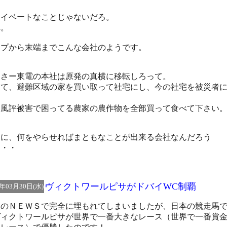
ライベートなことじゃないだろ。
れ。
ップから末端までこんな会社のようです。
うさー東電の本社は原発の真横に移転しろって。
して、避難区域の家を買い取って社宅にし、今の社宅を被災者
。
、風評被害で困ってる農家の農作物を全部買って食べて下さい
当に、何をやらせればまともなことが出来る会社なんだろう
・・・
ヴィクトワールピサがドバイWC制覇
1年03月30日(水)
災のＮＥＷＳで完全に埋もれてしまいましたが、日本の競走馬
ヴィクトワールピサが世界で一番大きなレース（世界で一番賞