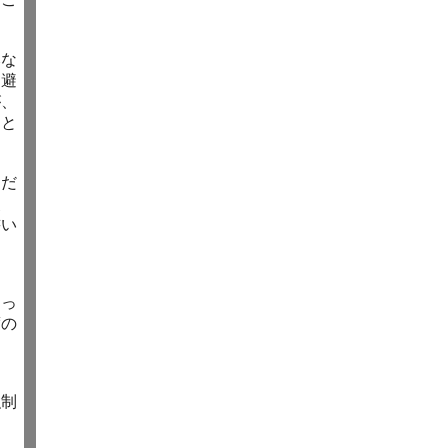
みな
、避
が、
こと
由だ
使
書い
ゃっ
度の
強制
？