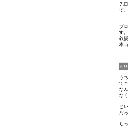
先
て
プ
す
義
本
201
う
て
な
な
と
だ
ち