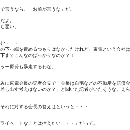
言で言うなら、「お前が言うな」だ。
様だよ。
持ち悪い。
ーむ・・・
電の下っ端を責めるつもりはなかったけれど、東電という会社
ら下までこんなのばっかりなのか？！
りゃー原発も暴走するわな。
なみに東電会長の記者会見で「会長は自宅などの不動産を賠償
て差し出す考えはないのか？」と聞いた記者がいたそうな。え
！
、それに対する会長の答えはというと・・・
プライベートなことは控えたい・・・」だって。