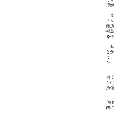
理
ま
さ
難
福
を
私
と
え
た
街
た
負
何
的