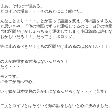
もまあ、それは一理ある。
けどコイツの場合・・・そのあとにこう続けた。
そんなことより・・・」とか言って話題を変え、何の話をする
？と思いきや、「他の地区はずっと運転してるのに、自分の地
を含む区間だけがしょっちゅう運休してしまう小田急線は許せ
！おかしいだろ！！」だってさ。ボロクソ。
平等に止めるべきだ！うちの区間だけ止めるのはおかしい！！
。
ての人が納得する方法はないんだろ？！
ったく・・・
飯モノです。
当に全てが自己中心。
ういう奴が日本復興の足かせになるんだろうな・・・（苦笑）
は二度とコイツとはそういう類の話をしないと心に決めました