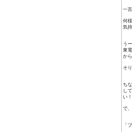
一
何
気
う
東
か
そ
ち
し
い
で
「