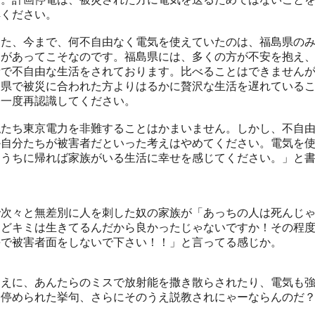
解ください。
た、今まで、何不自由なく電気を使えていたのは、福島県の
んがあってこそなのです。福島県には、多くの方が不安を抱え
所で不自由な生活をされております。比べることはできません
島県で被災に合われた方よりはるかに贅沢な生活を遅れている
今一度再認識してください。
たち東京電力を非難することはかまいません。しかし、不自
か自分たちが被害者だといった考えはやめてください。電気を
、うちに帰れば家族がいる生活に幸せを感じてください。」と
。
で次々と無差別に人を刺した奴の家族が「あっちの人は死んじ
けどキミは生きてるんだから良かったじゃないですか！その程
傷で被害者面をしないで下さい！！」と言ってる感じか。
ゆえに、あんたらのミスで放射能を撒き散らされたり、電気も
に停められた挙句、さらにそのうえ説教されにゃーならんのだ