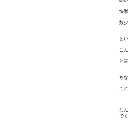
高
快
数
と
こ
と
ち
こ
な
で