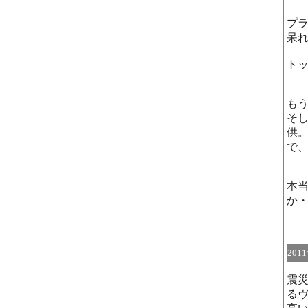
プ
呆
ト
も
そ
供
で
本
か
201
震
る