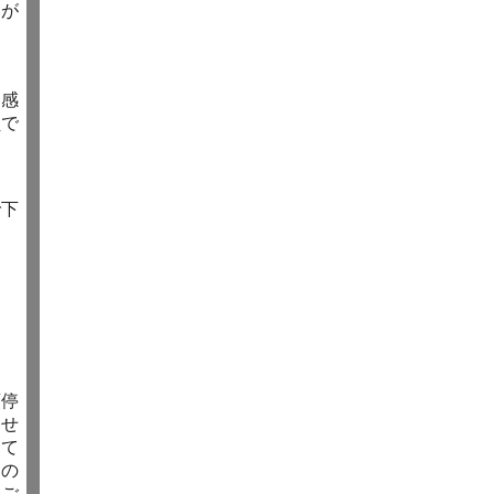
ちが
さ
、感
員で
で下
画停
させ
して
たの
をご