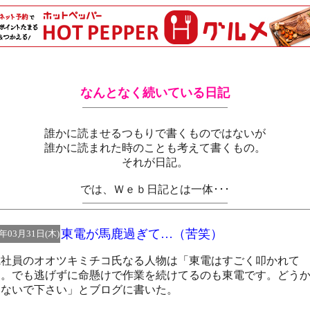
なんとなく続いている日記
誰かに読ませるつもりで書くものではないが
誰かに読まれた時のことも考えて書くもの。
それが日記。
では、Ｗｅｂ日記とは一体･･･
東電が馬鹿過ぎて…（苦笑）
1年03月31日(木)
電社員のオオツキミチコ氏なる人物は「東電はすごく叩かれて
…。でも逃げずに命懸けで作業を続けてるのも東電です。どう
しないで下さい」とブログに書いた。