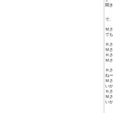
聞
で
Ｍ
で
Ｈ
Ｍ
Ｈ
Ｍ
Ｈ
ね
Ｍ
い
Ｈ
Ｍ
い