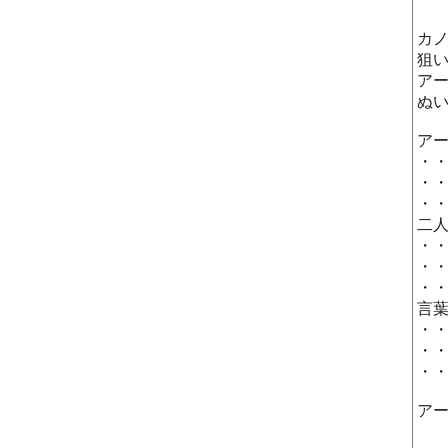
カ
狙
ア
ぬ
ア
・
・
・
二
・
・
・
言
・
・
・
ア