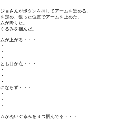
ノジョさんがボタンを押してアームを進める。
いを定め、狙った位置でアームを止めた。
ームが降りた。
いぐるみを掴んだ。
ームが上がる・・・
・・
・・
・・
人とも目が点・・・
・・
・・
・・
葉にならず・・・
・・
・・
・・
ームがぬいぐるみを３つ掴んでる・・・