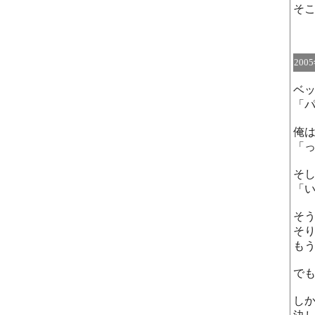
そ
200
ベ
「
俺
「
そ
「
そ
そ
も
で
し