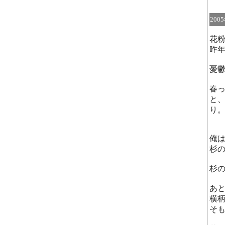
200
花
昨
憂
春
と
り
俺
杉
杉
あ
横柄
そ