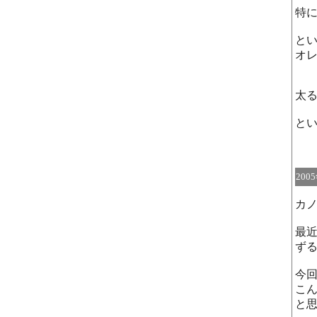
特
と
オ
太
と
200
カ
最
ず
今
こ
と