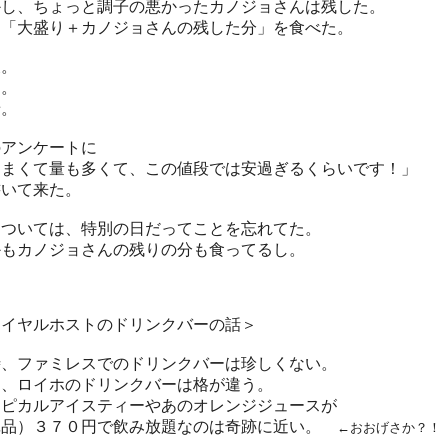
かし、ちょっと調子の悪かったカノジョさんは残した。
は「大盛り＋カノジョさんの残した分」を食べた。
腹。
足。
せ。
のアンケートに
うまくて量も多くて、この値段では安過ぎるくらいです！」
書いて来た。
については、特別の日だってことを忘れてた。
かもカノジョさんの残りの分も食ってるし。
ロイヤルホストのドリンクバーの話＞
時、ファミレスでのドリンクバーは珍しくない。
も、ロイホのドリンクバーは格が違う。
ロピカルアイスティーやあのオレンジジュースが
単品）３７０円で飲み放題なのは奇跡に近い。
←おおげさか？！