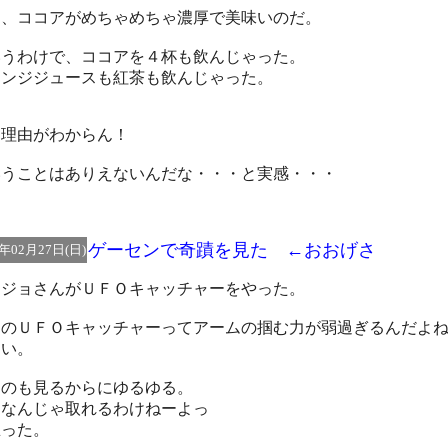
に、ココアがめちゃめちゃ濃厚で美味いのだ。
いうわけで、ココアを４杯も飲んじゃった。
レンジジュースも紅茶も飲んじゃった。
る理由がわからん！
いうことはありえないんだな・・・と実感・・・
ゲーセンで奇蹟を見た ←おおげさ
5年02月27日(日)
ノジョさんがＵＦＯキャッチャーをやった。
近のＵＦＯキャッチャーってアームの掴む力が弱過ぎるんだよ
るい。
回のも見るからにゆるゆる。
んなんじゃ取れるわけねーよっ
思った。