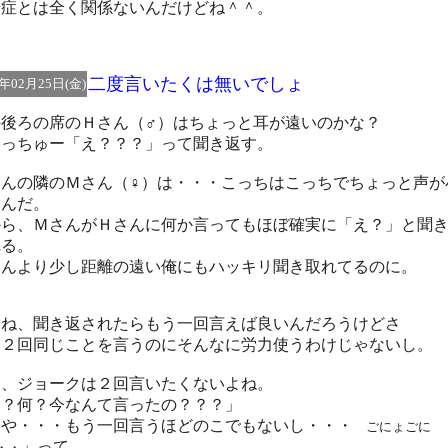
粉症とは全く関係ないんだけどね＾＾。
二度言いたくは無いでしょ
5年02月25日(金)
の後ろの席のＨさん（♂）はちょっと耳が遠いのかな？
ょっちゅー「え？？？」って聞き返す。
さんの隣のＭさん（♀）は・・・こっちはこっちでちょっと声が
いんだ。
から、ＭさんがＨさんに何か言ってもほぼ確実に「え？」と聞
れる。
さんより少し距離の遠い俺にもハッキリ聞き取れてるのに。
あね、聞き返されたらもう一回言えば良いんだろうけどさ
に２回同じことを言うのにそんなに労力使うわけじゃないし。
も、ジョークは２回言いたくないよね。
え？何？今なんて言ったの？？？」
いや・・・もう一回言うほどのこでもないし・・・
ごにょごに
」って
・・