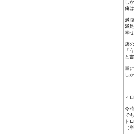
し
俺
満
満
幸
店
「
と
量
し
＜
今
で
ト
（