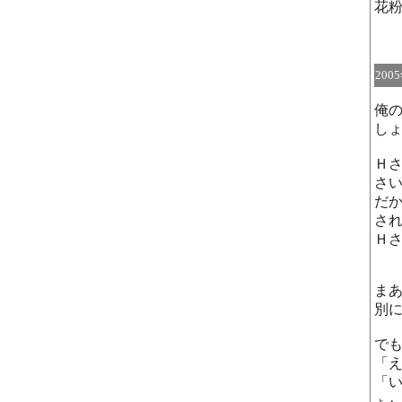
花
200
俺
し
Ｈ
さ
だ
さ
Ｈ
ま
別
で
「
「
ょ・