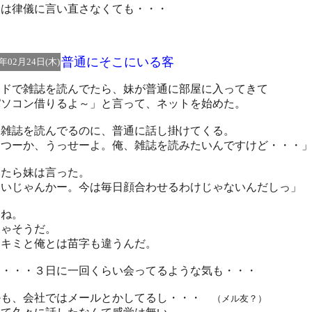
こは律儀に言い直さなくても・・・
普通にそこにいる客
5年02月24日(木)
ッドで雑誌を読んでたら、妹が普通に部屋に入ってきて
パソコン借りるよ～」と言って、ネットを始めた。
は雑誌を読んでるのに、普通に話し掛けてくる。
っつーか、うっせーよ。俺、雑誌を読みたいんですけど・・・
したら妹は言った。
いいじゃんかー。今は毎日顔合わせるわけじゃないんだしっ」
うね。
りゃそうだ。
うキミと俺とは苗字も違うんだ。
も・・・３日に一回くらい会ってるような気も・・・
かも、会社ではメールとかしてるし・・・
（メル友？）