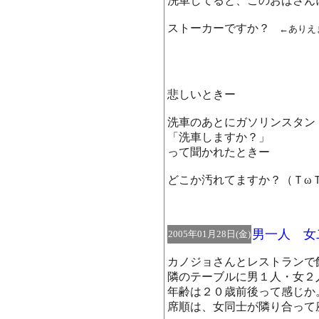
洗車してると、このおばさん
ストーカーですか？
←ありえ
悲しいときー
洗車のあとにガソリンスタン
「洗車しますか？」
って聞かれたときー
どこか汚れてますか？（Ｔω
男一人 女
2005年01月28日(金)
カノジョさんとレストランで
隣のテーブルに男１人・女２
年齢は２０歳前後って感じか
席順は、女同士が隣り合って