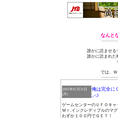
なんと
誰かに読ませる
誰かに読まれた
では、Ｗ
俺は完全にＯ
2005年01月31日
(月)
_-;)
ゲームセンターのＵＦＯキャ
Ｍｒ.インクレディブルのマ
わずか１００円でＧＥＴ！