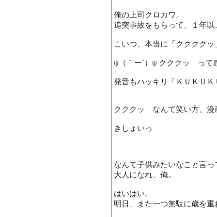
俺の上司クロカワ。
追突事故をもらって、１年以
こいつ、本当に「ククククッ
ψ（｀ー´）ψ クククッ って
発音もハッキリ「ＫＵＫＵＫ
クククッ なんて笑い方、漫
きしょいっ
なんて子供みたいなこと言っ
大人になれ、俺。
はいはい。
明日、また一つ無駄に歳を重