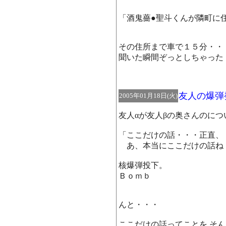
「酒鬼薔●聖斗くんが隣町に
その住所まで車で１５分・・
聞いた瞬間ぞっとしちゃった
友人の爆弾
2005年01月18日(火)
友人αが友人βの奥さんのに
「ここだけの話・・・正直、
あ、本当にここだけの話ね
核爆弾投下。
Ｂｏｍｂ
んと・・・
ここだけの話ってことを そ