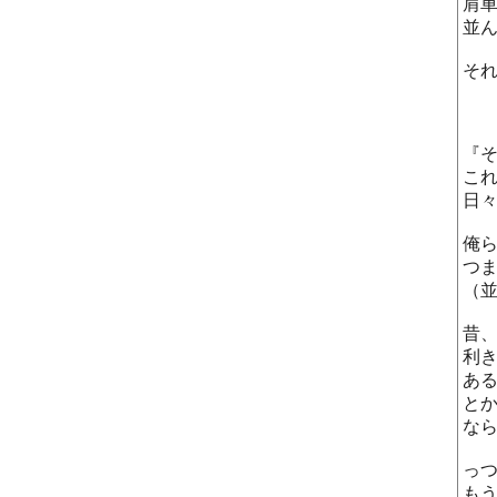
肩
並
そ
『
こ
日
俺
つ
（
昔
利
あ
と
なら
っ
も