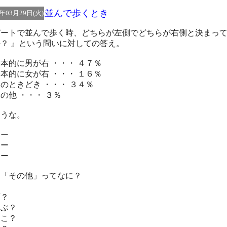
並んで歩くとき
5年03月29日(火)
デートで並んで歩く時、どちらが左側でどちらが右側と決まっ
？ 』という問いに対しての答え。
本的に男が右 ・・・ ４７％
本的に女が右 ・・・ １６％
のときどき ・・・ ３４％
の他 ・・・ ３％
そうな。
ぇー
ぇー
ぇー
、「その他」ってなに？
？
下？
んぶ？
っこ？