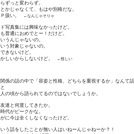
からずっと変わらず。
番とかじゃなくて、もはや別格だな。
ＩＰ扱い。
←なんじゃそりゃ
ード写真集には興味なかったけど。
婚も普通におめでとー！だけど。
ういうんじゃないの。
ういう対象じゃないの。
明できないけど。
ずかしいからしないけど。
←怪しい
愛関係の話の中で「容姿と性格、どちらを重視するか」なんて
っと
代人の頃から語られてるのではないでしょうか。
も友達と何度してきたか。
生時代がピークかな。
すがに今は全くしなくなったけど。
ういう話をしたことが無い人はいねーんじゃねーか？！