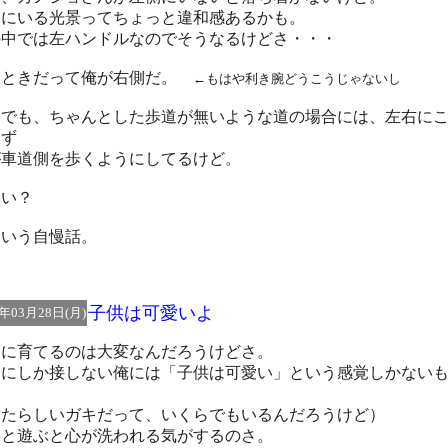
側にいる光景ってちょっと違和感あるかも。
の中では左ハンドルなのでそうなるけどさ・・・
るときだって俺が右側だ。
←もはや利き腕どうこうじゃないし
、でも、ちゃんとした歩道が無いような道の場合には、左右に
らず
が車道側を歩くようにしてるけど。
らい？
ういう自慢話。
子供は可愛いよ
5年03月28日(月)
当に育てるのは大変なんだろうけどさ。
まにしか接しない俺には「子供は可愛い」という感覚しかない
。
憎たらしいガキだって、いくらでもいるんだろうけど）
供と遊ぶと心が洗われる気がするのさ。