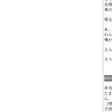
右
車
寝
あ
わ
俺
え
そ
200
本
た
ん
（
子