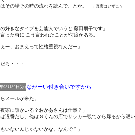
えはその場その時の流れを読んで、とか。
←真実はいずこ？
俺の好きなタイプを芸能人でいうと 藤田朋子です」
言った時に こう言われたことが何度かある。
へぇー、おまえって性格重視なんだー」
礼だろ・・・
ながーい付き合いですから
5年03月30日(水)
からメールが来た。
今夜家に誰かいる？おかあさんは仕事？」
母は遅番だし、俺はＧくんの店でサッカー観てから帰るから遅
もいないんじゃないかな。なんで？」