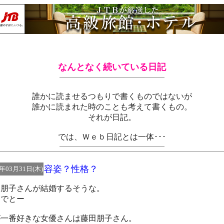
なんとなく続いている日記
誰かに読ませるつもりで書くものではないが
誰かに読まれた時のことも考えて書くもの。
それが日記。
では、Ｗｅｂ日記とは一体･･･
容姿？性格？
5年03月31日(木)
田朋子さんが結婚するそうな。
めでとー
が一番好きな女優さんは藤田朋子さん。