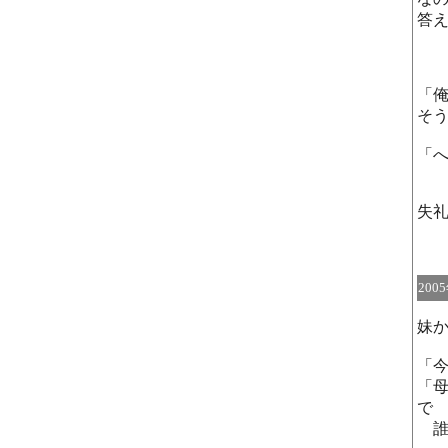
答
「
そう
「
失
200
妹
「
「
で
誰