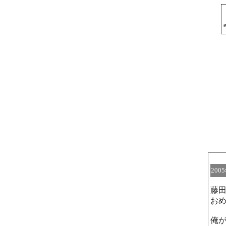
200
藤
お
俺