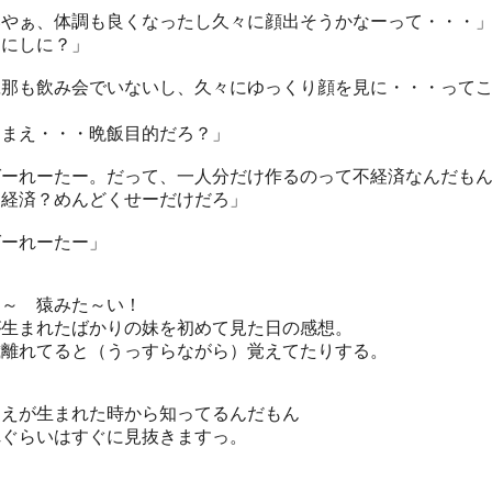
いやぁ、体調も良くなったし久々に顔出そうかなーって・・・
なにしに？」
旦那も飲み会でいないし、久々にゆっくり顔を見に・・・って
」
おまえ・・・晩飯目的だろ？」
ばーれーたー。だって、一人分だけ作るのって不経済なんだも
不経済？めんどくせーだけだろ」
ばーれーたー」
わ～ 猿みた～い！
が生まれたばかりの妹を初めて見た日の感想。
歳離れてると（うっすらながら）覚えてたりする。
まえが生まれた時から知ってるんだもん
れぐらいはすぐに見抜きますっ。