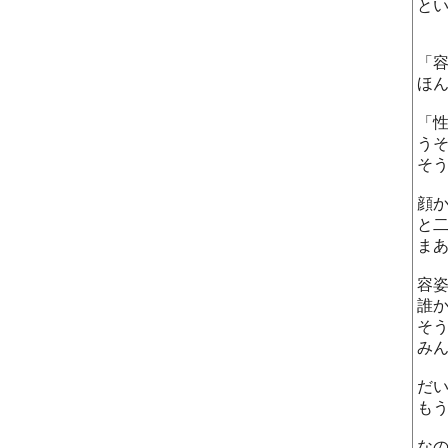
と
「
ほ
「
う
そ
顔
と
ま
容
誰
そ
み
だ
も
な