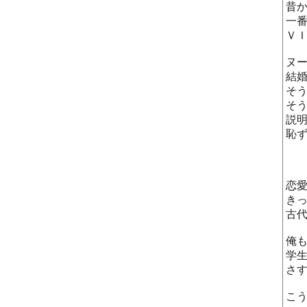
昔
一
Ｖ
ヌ
結
そ
そ
説
恥
恋
き
古
俺
学
さ
こ