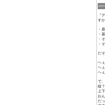
200
『
すか
・基
・基
・そ
・そ
だ
へ
へ
へ
で
縦
上
お
だ