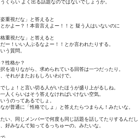
いうくらい よく出る話題なのではないでしょうか。
容姿重視だな」と答えると
んとかよー？！本音言えよー！！と 疑う人はいないのに
性格重視だな」と答えると
そだー！いい人ぶるなよー！！とか言われたりする。
ういう質問。
か？性格か？
二択を迫りながら、求められている回答は一つだったり。
あ、それがまたおもしろいわけで。
姿でしょ！と言い切る人がいたほうが盛り上がるしね。
か一人くらいはそう答えなければいけない空気。
ういうのってあるでしょ。
んなが普通に「性格でしょ」と答えたらつまらん！みたいな。
いたい、同じメンバーで何度も同じ話題を話してたりするんだ
う、好みなんて知ってるっちゅーの。みたいな。
ので