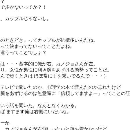
車？
んで歩かないってか？！
れ、カップルじゃないし。
そのときどき』ってカップルが結構多いんだね。
れって決まってないってことだよね。
々違うってことでしょ？
らは・・・基本的に俺が右。カノジョさんが左。
まり、女性が男性に利き腕をあずける態勢ってことだ。
並んで歩くときは ほぼ常に手を繋いでるんで・・・）
、テレビで聞いたのか、心理学の本で読んだのか忘れたけど
き腕をあずけるのは無意識に「信頼してますよー」ってことの
る
かいう話を聞いた。なんとなくわかる。
ば ますます俺は右側にいたいね。
つーか
う、カノジョさんが左側にいないと落ち着かないけど。