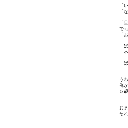
「
「
「
で♪
「
「
「
「
う
俺
５
お
そ