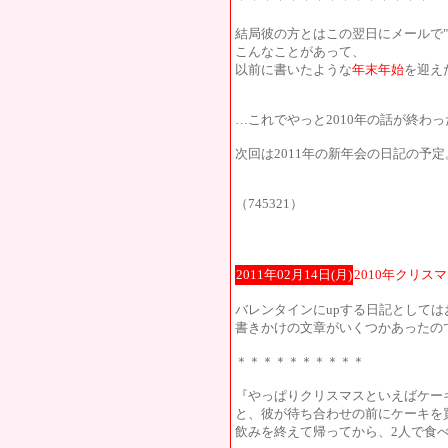
結局彼の方とはこの翌日にメールで"
こんなことがあって、
以前に書いたような
年末年始
を迎え
…これでやっと2010年の話が終わ
次回は2011年の新年会の日記の予定
（745321）
2011年02月14日(月)
2010年クリス
バレンタインにupする日記としては
書きかけの文章がいくつかあったの
＊＊＊＊＊＊＊＊＊＊
『やっぱりクリスマスといえばケー
と、彼が待ち合わせの前にケーキを
飲みを終えて帰ってから、2人で食