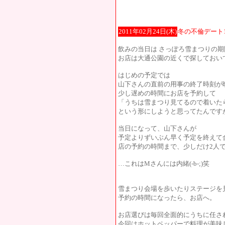
2011年02月24日(木)
冬の不倫デート
飲みの当日は さっぽろ雪まつりの
お店は大通公園の近くで探しておい
はじめの予定では
山下さんの直前の用事の終了時刻が
少し遅めの時間にお店を予約して
「うちは雪まつり見てるので着いた
という形にしようと思ってたんです
当日になって、山下さんが
予定よりずいぶん早く予定を終えて
店の予約の時間まで、少しだけ2人
…これはMさんには内緒(-b-;)笑
雪まつり会場を歩いたりステージを
予約の時間になったら、お店へ。
お店選びは毎回全面的にうちに任さ
今回はホットペッパーで料理が美味