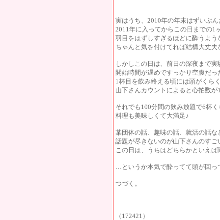
実はうち、2010年の年末はずいぶん
2011年に入ってからこの日までの1
羽目をはずしすぎるほどに酔うよう
ちゃんと気を付けてれば結構大丈夫
しかしこの日は、前日の深夜まで実
開始時間が遅めですっかり空腹だっ
1杯目を飲み終える頃には頭がくらくら
山下さんカウントによると心拍数が1
それでも100分間の飲み放題で6杯
料理も美味しくて大満足♪
某団体の話、趣味の話、就活の話な
話題が尽きないのが山下さんのすご
この日は、うちはどちらかといえば
…というか本気で酔ってて頭が回っ
つづく。
（172421）