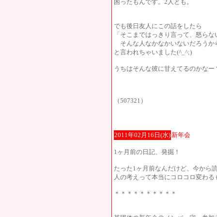
困ったもんです。2人とも。
でも後日友人にこの話をしたら
「そこまではっきり言って、怒らな
そんな人なかなかいないだろうか
と言われちゃいました(^_^;)
うちはそんな彼に甘えてるのかなー
（507321）
2011年02月16日(水)
新年会
1ヶ月前の日記、発掘！
たった1ヶ月前なんだけど、今から
人の考えって本当にコロコロ変わる
＊＊＊＊＊＊＊＊＊＊