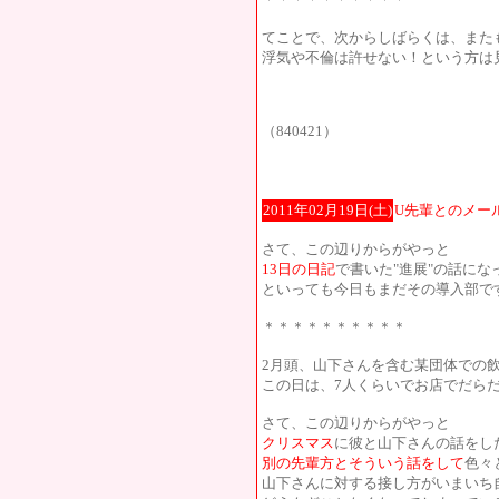
てことで、次からしばらくは、また
浮気や不倫は許せない！という方は
（840421）
2011年02月19日(土)
U先輩とのメー
さて、この辺りからがやっと
13日の日記
で書いた"進展"の話にな
といっても今日もまだその導入部で
＊＊＊＊＊＊＊＊＊＊
2月頭、山下さんを含む某団体での
この日は、7人くらいでお店でだら
さて、この辺りからがやっと
クリスマス
に彼と山下さんの話をし
別の先輩方とそういう話をして
色々
山下さんに対する接し方がいまいち