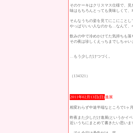
そのケーキはクリスマス仕様で、見
味はもちろんとっても美味しくて、幸せ
そんなうちの姿を見てにこにことし
やっぱりいい人なのかも…なんて、
飲みの中で冷めかけてた気持ちも落
その夜は珍しくえっちまでしちゃいまし
…もう少しだけつづく。
（134321）
2011年02月13日(日)
進展
相変わらず中途半端なところで1ヶ
昨夜また少しだけ進展(というかイベ
近いうちにまとめて書きたい思います(
…でも今日は予告だけ。笑