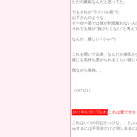
ただの嫉妬なんだと思ってた。
でもそれが"ライバル視"で、
山下さんのような、
そーゆー面では彼が到底敵わない人(
それでも彼が"負けたくない"と考え
なんか…嬉しい！(>ω<*)
これを聞いて以来、なんだか彼氏が
彼にも気持ち悪がられるくらい彼にらぶ
我ながら単純。。
（197321）
2011年02月17日(木)
これは愛ですか
これはいつの日記だっけな。。たぶ
upするには不完全だけど消し去る