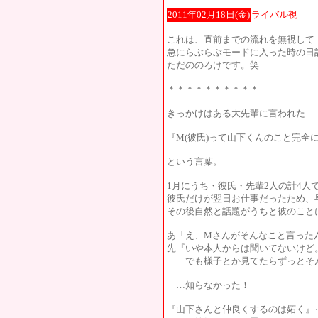
2011年02月18日(金)
ライバル視
これは、直前までの流れを無視して
急にらぶらぶモードに入った時の日
ただののろけです。笑
＊＊＊＊＊＊＊＊＊＊
きっかけはある大先輩に言われた
『M(彼氏)って山下くんのこと完全
という言葉。
1月にうち・彼氏・先輩2人の計4人
彼氏だけが翌日お仕事だったため、
その後自然と話題がうちと彼のこと
あ「え、Mさんがそんなこと言ったん
先『いや本人からは聞いてないけど
でも様子とか見てたらずっとそん
…知らなかった！
『山下さんと仲良くするのは妬く』