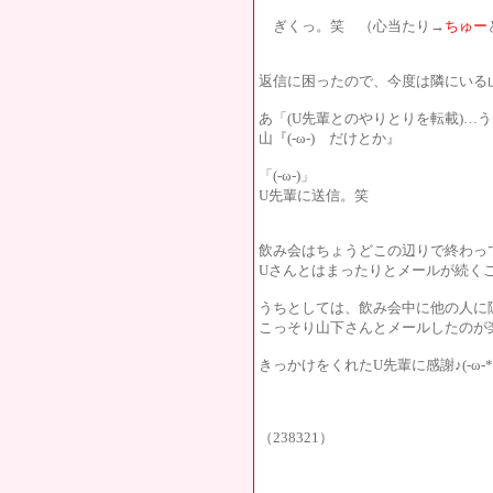
ぎくっ。笑 （心当たり→
ちゅー
返信に困ったので、今度は隣にいる
あ「(U先輩とのやりとりを転載)…
山『(-ω-) だけとか』
「(-ω-)」
U先輩に送信。笑
飲み会はちょうどこの辺りで終わっ
Uさんとはまったりとメールが続く
うちとしては、飲み会中に他の人に
こっそり山下さんとメールしたのが
きっかけをくれたU先輩に感謝♪(-ω-*
（238321）