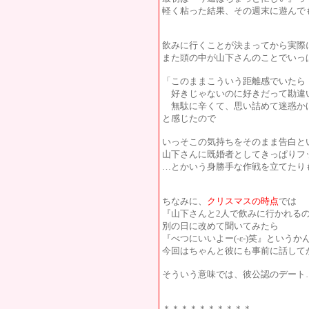
軽く粘った結果、その週末に遊んで
飲みに行くことが決まってから実際
また頭の中が山下さんのことでいっ
「このままこういう距離感でいたら
好きじゃないのに好きだって勘違
無駄に辛くて、思い詰めて迷惑か
と感じたので
いっそこの気持ちをそのまま告白と
山下さんに既婚者としてきっぱりフ
…とかいう身勝手な作戦を立てたり
ちなみに、
クリスマスの時点
では
『山下さんと2人で飲みに行かれる
別の日に改めて聞いてみたら
『べつにいいよー(-ε-)笑』という
今回はちゃんと彼にも事前に話して
そういう意味では、彼公認のデート
＊＊＊＊＊＊＊＊＊＊