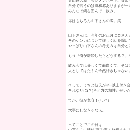
某団体の新年会＠メンバー宅。参加
自分で言うのは違和感ありますが一
みんなで鍋を囲んで、飲み。
席はもちろん山下さんの隣。笑
山下さんは、今年のお正月に奥さん
そのケンカについて詳しく話を聞い
やっぱり山下さんの考え方は自分と
もう『俺が離婚したらどうする？』
飲み会では優しくて面白くて、そば
人としてはたぶん全然好きじゃない
そして、うちと彼氏が4年以上付き
それなりに(？)考え方の相性が良い
てか、彼が寛容！(>u<*)
大事にしなきゃなぁ。
ってことでこの日は
山下さんに膝枕(寝る側)を強要され