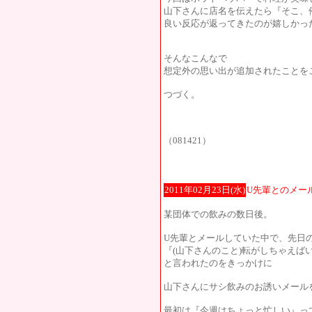
山下さんに店名を伝えたら『そこ、
良い反応が返ってきたのが嬉しかっ
そんなこんなで
想定外の思い出が追加されたことを
つづく。
（081421）
2011年02月23日(水)
U先輩とのメー
某団体での飲みの数日後。
U先輩とメールしていた中で、先日
『(山下さんのこと)転がしちゃえばい
と言われたのをきっかけに
山下さんにサシ飲みのお誘いメール
最初は『今週はちょっと忙しい』っ