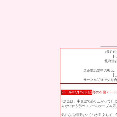
↓最近
【
北海道
遠距離恋愛中の彼氏。
【山
サークル関連で知り合
2011年02月25日(金)
冬の不倫デート2
1次会は、半個室で盛り上がってし
向かい合う形のフツーのテーブル席
気になる料理をいくつか注文して、