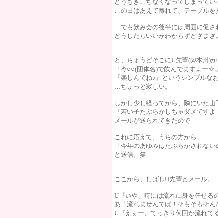
どうもぎこちなくなってしまってい
この日はあえて離れて、テーブルを
…でも飲み会の後半には周囲に促されて
どうしたらいいかわからずどぎまぎ
と、ちょうどそこにU先輩(@本州)
「今○○(団体名)で飲んでますよー
『楽しんでね♪』というシンプルな
…ちょっと寂しい。
しかし少し経ってから、隣にいた山
『若い子たぶらかしちゃダメですよ！
メールが送られてきたので
これに応えて、うちの方から
「今年のあゆみはたぶらかされないので
と送信。笑
ここから、しばしU先輩とメール。
U『いや、時には流れに身を任せる
あ「流れませんてば！そもそもそん
U『えぇー。てっきり何回か流れてると