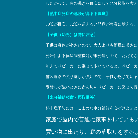
したがって、喉の渇きを目安にして水分摂取を考え
【熱中症発症の危険が高まる温度】
30℃が目安。32℃を超えると発症が急激に増える。
【子供（幼児）は特に注意】
子供は身体が小さいので、大人よりも簡単に暑さに
発汗による体温調整機能が未発達なので、ただでさ
加えてベビーカーに乗せて歩いていると、ベビーカ
舗装道路の照り返しが強いので、子供が感じている
陽射しが強いときに赤ん坊をベビーカーに乗せて長
【水分補給頻度・摂取量等】
熱中症予防には「こまめな水分補給を心がけよ」と
家庭で屋内で普通に家事をしているよ
買い物に出たり、庭の草取りをするよ