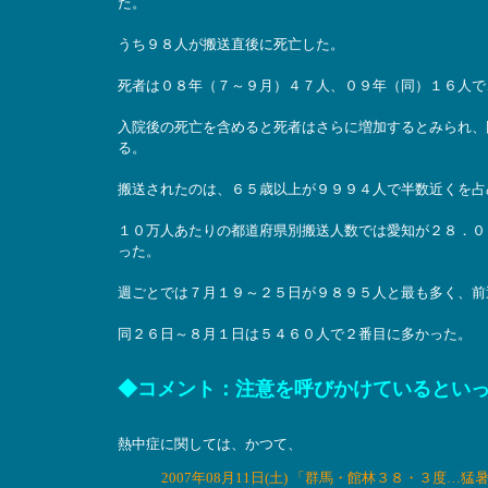
た。
うち９８人が搬送直後に死亡した。
死者は０８年（７～９月）４７人、０９年（同）１６人で
入院後の死亡を含めると死者はさらに増加するとみられ、
る。
搬送されたのは、６５歳以上が９９９４人で半数近くを占
１０万人あたりの都道府県別搬送人数では愛知が２８．０
った。
週ごとでは７月１９～２５日が９８９５人と最も多く、前
同２６日～８月１日は５４６０人で２番目に多かった。
◆コメント：注意を呼びかけているとい
熱中症に関しては、かつて、
2007年08月11日(土) 「群馬・館林３８・３