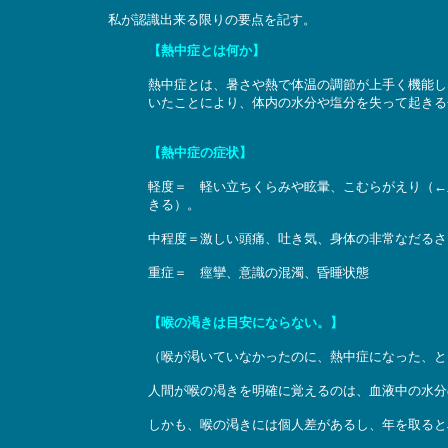
私が認識出来る限りの要点を記す。
【熱中症とは何か】
熱中症とは、暑さや熱で体温の調節が上手く機能し
いたことにより、体内の水分や塩分を失って起きる
【熱中症の症状】
軽度＝ 軽い立ちくらみや眩暈、こむらがえり（←
きる）。
中程度＝激しい頭痛、吐き気、身体の非常なだるさ
重症＝ 痙攣、意識の混濁、昏睡状態
【喉の渇きは目安にならない。】
（喉が渇いていなかったのに、熱中症になった、と
人間が喉の渇きを明確に覚えるのは、血液中の水分
しかも、喉の渇きには個人差があるし、年を取ると