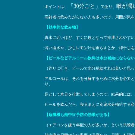
「30分ごと」
喉が渇
ポイントは、
であり、
高齢者は飲みたがらない人も多いので、周囲が気を
【効率的な飲み物】
真水に近いほど、すぐに尿となって排泄されやすい
薄い塩水や、少しレモン汁を垂らすとか、梅干しを
【ビールなどアルコール飲料は水分補給にならない
（釣りに行き、ビールで水分補給すれば良いと思っ
アルコールは、それを分解するために水分を必要と
り、
尿として水分を排泄してしまうので、結果的には、
ビールを飲んだら、寝るまえに別途水分補給する必
【扇風機も熱中症予防の効果がある】
（エアコンを嫌う年配の人が多いが、という視聴者