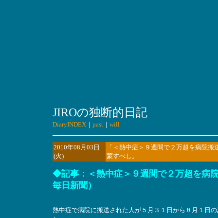
JIROの独断的日記
DiaryINDEX
｜
past
｜
will
2010年08月03日
「＜熱中症＞９週間で２万超を病院搬
(火)
蒙すべし。
◆記事：＜熱中症＞９週間で２万超を病院搬
毎日新聞）
熱中症で病院に搬送された人が５月３１日から８月１日の