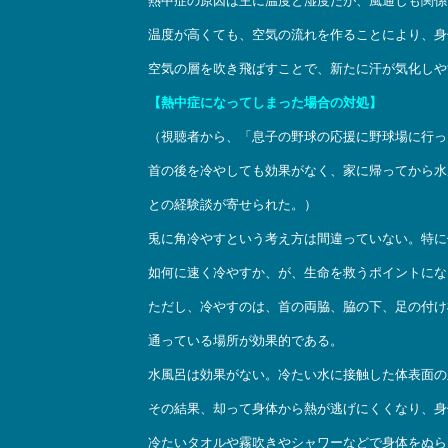
熱中症の原因は主に温度と湿度だが、風通しも関係
温度が高くても、空気の流れを作ることにより、身
空気の層を吹き飛ばすことで、新たに汗が気化しや
【熱中症になってしまった場合の対処】
（視聴者から、「息子の野球の応援に野球場に行っ
首の後を冷やしても効果がなく、家に帰ってから水
との経験談が寄せられた。）
兎に角冷やすという考え方は間違っていない。特に
如何に速く冷やすか、が、生命を救うポイントにな
ただし、冷やすのは、首の両脇、脇の下、足の付け
通っている場所が効果的である。
水風呂は効果がない。冷たい水に接触した体表面の
その結果、却って身体から熱が逃げにくくなり、身
冷たいタオルや霧吹きやシャワーなどで身体をぬら