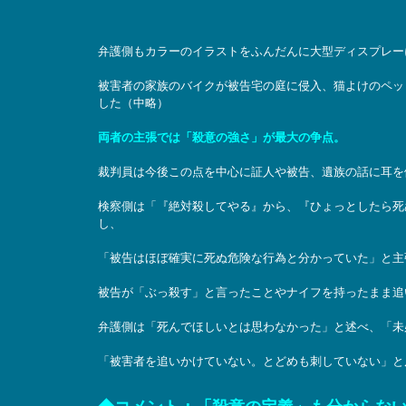
弁護側もカラーのイラストをふんだんに大型ディスプレー
被害者の家族のバイクが被告宅の庭に侵入、猫よけのペッ
した（中略）
両者の主張では「殺意の強さ」が最大の争点。
裁判員は今後この点を中心に証人や被告、遺族の話に耳を
検察側は「『絶対殺してやる』から、『ひょっとしたら死
し、
「被告はほぼ確実に死ぬ危険な行為と分かっていた」と主
被告が「ぶっ殺す」と言ったことやナイフを持ったまま追
弁護側は「死んでほしいとは思わなかった」と述べ、「未
「被害者を追いかけていない。とどめも刺していない」と