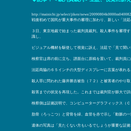
http://mainichi.jp/select/jiken/news/20090804k0000m04008
戦後初めて国民が重大事件の審理に加わり、新しい「法廷
３日、東京地裁で始まった裁判員裁判。殺人事件を審理す
識し、
ビジュアル機材を駆使して視覚に訴え、法廷で「見て聞い
検察官は席の前に立ち、譜面台に原稿を置いて、裁判員に
法廷両脇の６５インチの大型ディスプレーに言葉が表れる
殺人罪に問われた藤井勝吉被告（７２）と被害者のやり取
殺害までの状況を再現した。これまでは裁判官が膨大で詳
検察側は証拠説明で、コンピューターグラフィックス（Ｃ
肋骨（ろっこつ）と背骨を緑、血管を赤で示し「動脈の一
遺体の写真は「見たくない方もいるでしょうが重要な証拠