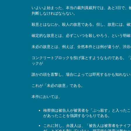
いよいよ始まった、本当の裁判員裁判では、あと3日で、
判断しなければならない。
殺意とはなにか。殺人の故意である。但し、故意には、確
確定的な故意とは、必ずこいつを殺しやろう、という明確
未必の故意とは、例えば、全然本件とは例が違うが、渋谷
コンクリートブロックを投げ落とすようなものである。「
ックが
誰かの頭を直撃し、場合によっては即死するかも知れない
これが「未必の故意」である。
本件においては、
検察側は被告人が被害者を「ぶっ殺す」と入ったこ
があったことを強調するつもりである。
これに対し、弁護人は、「被告人は被害者をナイフ
が、とどめを刺していない。確定的な故意は無かっ