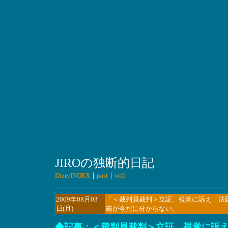
JIROの独断的日記
DiaryINDEX
｜
past
｜
will
2009年08月03
「＜裁判員裁判＞立証、視覚に訴え 法
日(月)
義が今だに分からない。
◆記事：＜裁判員裁判＞立証、視覚に訴え 