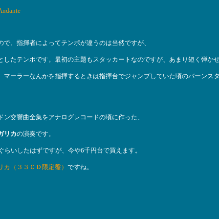
ndante
ので、指揮者によってテンポが違うのは当然ですが、
としたテンポです。最初の主題もスタッカートなのですが、あまり短く弾か
、マーラーなんかを指揮するときは指揮台でジャンプしていた頃のバーンス
ドン交響曲全集をアナログレコードの頃に作った、
ガリカ
の演奏です。
ぐらいしたはずですが、今や6千円台で買えます。
リカ（３３ＣＤ限定盤）
ですね。