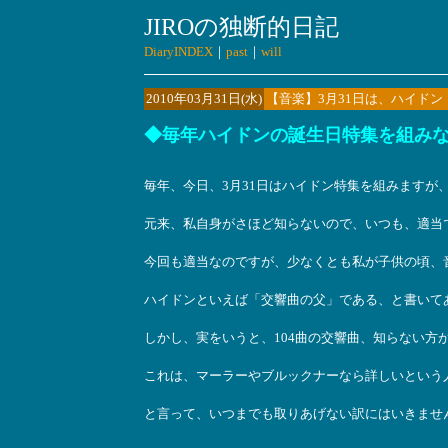
JIROの独断的日記
DiaryINDEX
｜
past
｜
will
2010年03月31日(水)
【音楽】3月31日は、ハイドン（
◆毎年ハイドンの誕生日特集を組み
毎年、今日、3月31日はハイドン特集を組みますが
元来、私自身がさほど知らないので、いつも、適当
今回も適当なのですが、少なくとも私が子供の頃、
ハイドンといえば「交響曲の父」である、と書いて
しかし、実をいうと、104曲の交響曲、知らない方
これは、マーラーやブルックナーなら詳しいという
と言って、いつまでも取りあげない訳にはいきませ