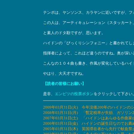
テンポは、ヤンソンス、カラヤンに近いですが、フ
この人は、アーティキュレーション（スタッカート
と素人のドタ勘ですが、思います。
ハイドンの「びっくりシンフォニー」と書かれてし
指揮者によって、これほど違うのですね。奥が深い
こんなの１０４曲も書き、作風が変化しているハイ
やはり、大天才ですね。
【読者の皆様にお願い】
是非、
エンピツの投票ボタン
をクリックして下さい
2009年03月31日(火) 今年没後200年のハイ
2008年03月31日(月) 「暫定税率が失効、ガソリン
2007年03月31日(土) 「ハイドンはあらゆる
2006年03月31日(金) ハイドンの誕生日なのでお
2005年03月31日(木) 英国滞在者から先行で