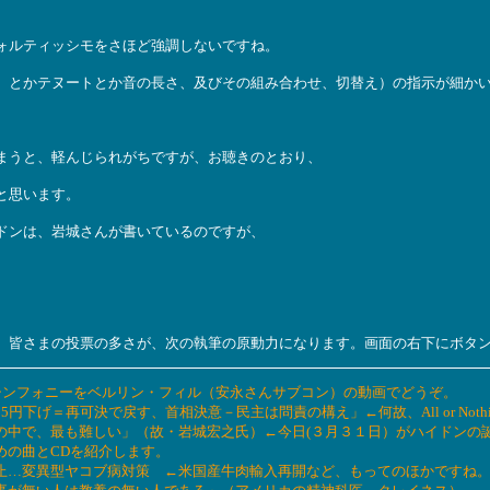
ォルティッシモをさほど強調しないですね。
、とかテヌートとか音の長さ、及びその組み合わせ、切替え）の指示が細か
まうと、軽んじられがちですが、お聴きのとおり、
と思います。
ドンは、岩城さんが書いているのですが、
。皆さまの投票の多さが、次の執筆の原動力になります。画面の右下にボタ
ドンのシンフォニーをベルリン・フィル（安永さんサブコン）の動画でどうぞ。
25円下げ＝再可決で戻す、首相決意－民主は問責の構え」←何故、All or Noth
作曲家の中で、最も難しい」（故・岩城宏之氏）←今日(３月３１日）がハイドンの
薦めの曲とCDを紹介します。
献血禁止…変異型ヤコブ病対策 ←米国産牛肉輸入再開など、もってのほかですね