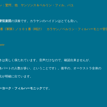
ン：驚愕、他 ヤンソンス＆ベルリン・フィル、パユ
管弦楽団
の演奏です。カラヤンのハイドンはとても良い。
番《軍隊》／１０１番《時計》 カラヤン／ベルリン・フィルハーモニー管
ante
きは美しく保たれています。音声だけなので、確認出来ませんが、
各パートの人数が多い、ということです）。後半の、オーケストラ全体の
比が明確に出ています。
ーヨーク・フィルハーモニック
です。