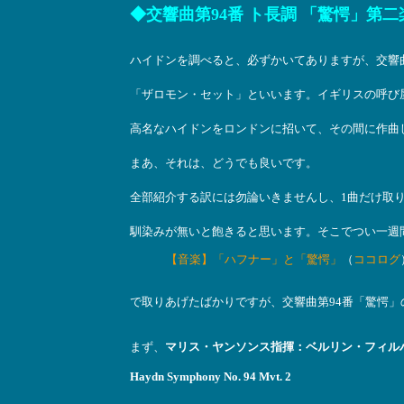
◆交響曲第94番 ト長調 「驚愕」第
ハイドンを調べると、必ずかいてありますが、交響曲
「ザロモン・セット」といいます。イギリスの呼び
高名なハイドンをロンドンに招いて、その間に作曲
まあ、それは、どうでも良いです。
全部紹介する訳には勿論いきませんし、1曲だけ取
馴染みが無いと飽きると思います。そこでつい一週
【音楽】「ハフナー」と「驚愕」
（
ココログ
で取りあげたばかりですが、交響曲第94番「驚愕」
まず、
マリス・ヤンソンス指揮：ベルリン・フィル
Haydn Symphony No. 94 Mvt. 2