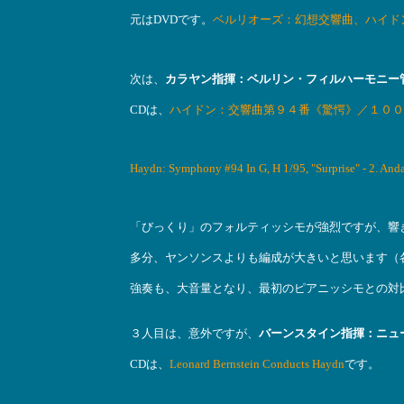
元はDVDです。
ベルリオーズ：幻想交響曲、ハイド
次は、
カラヤン指揮：ベルリン・フィルハーモニー
CDは、
ハイドン：交響曲第９４番《驚愕》／１００
Haydn: Symphony #94 In G, H 1/95, "Surprise" - 2. And
「びっくり」のフォルティッシモが強烈ですが、響
多分、ヤンソンスよりも編成が大きいと思います（
強奏も、大音量となり、最初のピアニッシモとの対
３人目は、意外ですが、
バーンスタイン指揮：ニュ
CDは、
Leonard Bernstein Conducts Haydn
です。