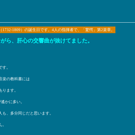
1732-1809）の誕生日です。4人の指揮者で、「驚愕」第2楽章。
ながら、肝心の交響曲が抜けてました。
、
です。
音楽の教科書には
あります。
が遙かに多い。
人も、多分同じだと思います。
ん。