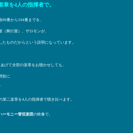
二楽章を4人の指揮者で。
89番から104番までを、
屋（興行屋）、ザロモンが、
したものだからという説明になっています。
りあげて全部の楽章をお聴かせしても、
間前に
）
の第二楽章を4人の指揮者で聴き比べます。
ハーモニー管弦楽団
の映像で。