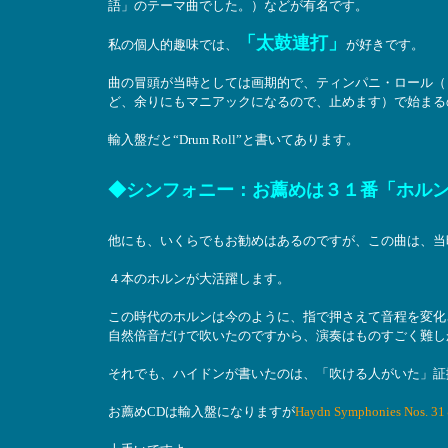
語」のテーマ曲でした。）などが有名です。
「太鼓連打」
私の個人的趣味では、
が好きです。
曲の冒頭が当時としては画期的で、ティンパニ・ロール（
ど、余りにもマニアックになるので、止めます）で始まる
輸入盤だと“Drum Roll”と書いてあります。
◆シンフォニー：お薦めは３１番「ホル
他にも、いくらでもお勧めはあるのですが、この曲は、当
４本のホルンが大活躍します。
この時代のホルンは今のように、指で押さえて音程を変化
自然倍音だけで吹いたのですから、演奏はものすごく難し
それでも、ハイドンが書いたのは、「吹ける人がいた」証
お薦めCDは輸入盤になりますが
Haydn Symphonies Nos. 3