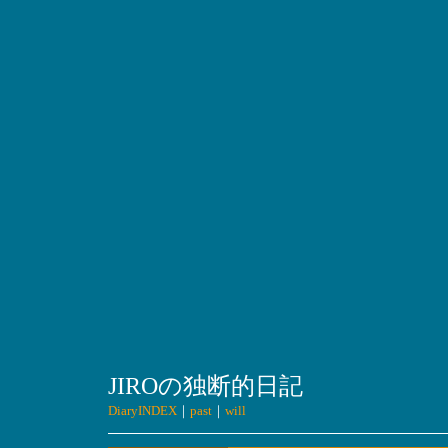
JIROの独断的日記
DiaryINDEX
｜
past
｜
will