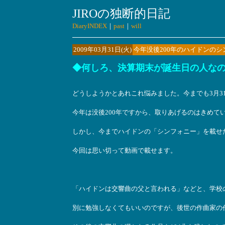
JIROの独断的日記
DiaryINDEX
｜
past
｜
will
2009年03月31日(火)
今年没後200年のハイドンの
◆何しろ、決算期末が誕生日の人な
どうしようかとあれこれ悩みました。今までも3月31
今年は没後200年ですから、取りあげるのはきめて
しかし、今までハイドンの「シンフォニー」を載せ
今回は思い切って動画で載せます。
「ハイドンは交響曲の父と言われる」などと、学校
別に勉強しなくてもいいのですが、後世の作曲家の