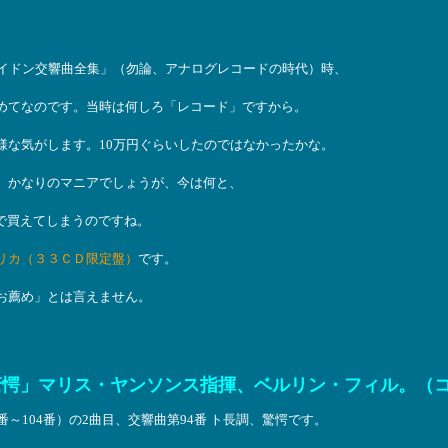
。
ハイドン交響曲全集」（勿論、アナログレコードの時代）時、
めてなのです。当時は何しろ「レコード」ですから。
様な気がします。10万円ぐらいしたのではなかったかな。
、かなりのマニアでしょうが、今は何と、
で買えてしまうのですね。
リカ（３３ＣＤ限定盤）
です。
お薦め」とは言えません。
驚愕」マリス・ヤンソンス指揮、ベルリン・フィル。（
～104番）の2曲目、交響曲第94番 ト長調、驚愕です。