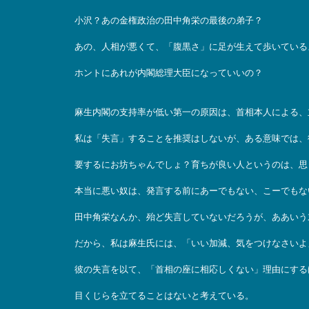
小沢？あの金権政治の田中角栄の最後の弟子？
あの、人相が悪くて、「腹黒さ」に足が生えて歩いている
ホントにあれが内閣総理大臣になっていいの？
麻生内閣の支持率が低い第一の原因は、首相本人による、
私は「失言」することを推奨はしないが、ある意味では、
要するにお坊ちゃんでしょ？育ちが良い人というのは、思
本当に悪い奴は、発言する前にあーでもない、こーでもな
田中角栄なんか、殆ど失言していないだろうが、ああいう
だから、私は麻生氏には、「いい加減、気をつけなさいよ
彼の失言を以て、「首相の座に相応しくない」理由にする
目くじらを立てることはないと考えている。