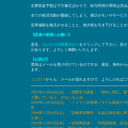
企業収益予想は下方修正ばかりで、給与所得の増加は見込
全ての経済活動が萎縮してしまう。家計がモノやサービス
定率減税を復活させることと、地方税を引き下げることが
【読者の皆様にお願い】
是非、
エンピツの投票ボタン
をクリックして下さい。皆さ
があります。よろしく御願いいたします。
【お詫び】
普段はメールを受け付けているのですが、最近、海外から
ます。
ココログ
からも、メールが送れますので、よろしければご
2007年12月04日(火) ＜国際学力調査＞「理科に関
グ書いている人、少ないもんね
2005年12月04日(日) 「＜イラク自衛隊＞サドル師
官
2004年12月04日(土) 「旧橋本派事件、元会計責任
が多い。
2003年12月04日(木) ＜自衛隊派遣＞「非戦闘地域」