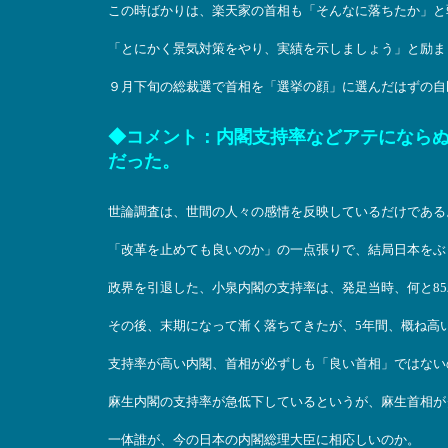
この時ばかりは、楽天家の首相も「そんなに落ちたか」と
「とにかく景気対策をやり、実績を示しましょう」と励ま
９月下旬の総裁選で首相を「選挙の顔」に選んだはずの自
◆コメント：内閣支持率などアテにならぬ
だった。
世論調査は、世間の人々の感情を反映しているだけである
「改革を止めても良いのか」の一点張りで、結局日本をぶ
政界を引退した、小泉内閣の支持率は、発足当時、何と8
その後、末期になって漸く落ちてきたが、5年間、概ね高
支持率が高い内閣、首相が必ずしも「良い首相」ではない
麻生内閣の支持率が急低下しているというが、麻生首相が
一体誰が、今の日本の内閣総理大臣に相応しいのか。