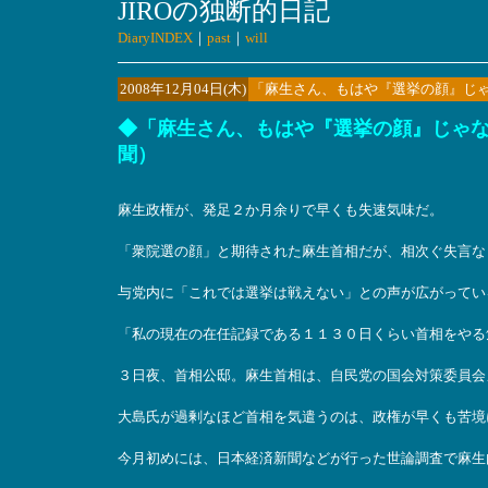
JIROの独断的日記
DiaryINDEX
｜
past
｜
will
2008年12月04日(木)
「麻生さん、もはや『選挙の顔』じ
◆「麻生さん、もはや『選挙の顔』じゃない
聞）
麻生政権が、発足２か月余りで早くも失速気味だ。
「衆院選の顔」と期待された麻生首相だが、相次ぐ失言な
与党内に「これでは選挙は戦えない」との声が広がってい
「私の現在の在任記録である１１３０日くらい首相をやる
３日夜、首相公邸。麻生首相は、自民党の国会対策委員会
大島氏が過剰なほど首相を気遣うのは、政権が早くも苦境
今月初めには、日本経済新聞などが行った世論調査で麻生