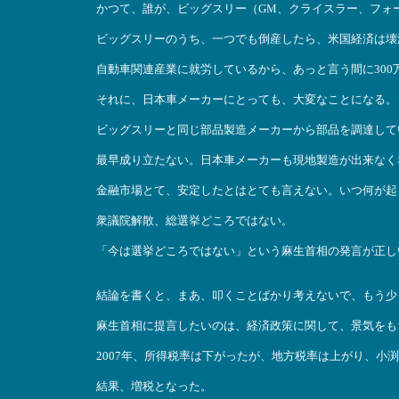
かつて、誰が、ビッグスリー（GM、クライスラー、フォ
ビッグスリーのうち、一つでも倒産したら、米国経済は壊
自動車関連産業に就労しているから、あっと言う間に300
それに、日本車メーカーにとっても、大変なことになる。
ビッグスリーと同じ部品製造メーカーから部品を調達して
最早成り立たない。日本車メーカーも現地製造が出来なく
金融市場とて、安定したとはとても言えない。いつ何が起
衆議院解散、総選挙どころではない。
「今は選挙どころではない」という麻生首相の発言が正し
結論を書くと、まあ、叩くことばかり考えないで、もう少
麻生首相に提言したいのは、経済政策に関して、景気をも
2007年、所得税率は下がったが、地方税率は上がり、小
結果、増税となった。