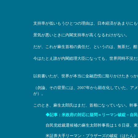
支持率が低いもうひとつの理由は、日本経済があまりにも
景気が悪いときに内閣支持率が高くなるわけがない。
だが、これが麻生首相の責任だ、というのは、無茶だ。酷
今はたとえ誰が内閣総理大臣になっても、世界同時不況だ
以前書いたが、世界が本当に金融恐慌に陥りかけたきっか
（勿論、その背景には、2007年から顕在化していた、ア
が）。
このとき、麻生太郎氏はまだ、首相になっていない。幹事
◆記事：米政府の対応に疑問＝リーマン破綻－自民・麻生氏
自民党総裁選候補の麻生太郎幹事長は１６日昼、東
米証券大手リーマン・ブラザーズの破綻（はたん）