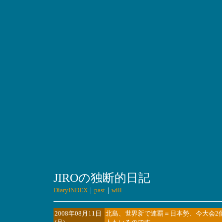
JIROの独断的日記
DiaryINDEX
｜
past
｜
will
2008年08月11日
北島、世界新で連覇＝日本勢、今大会2