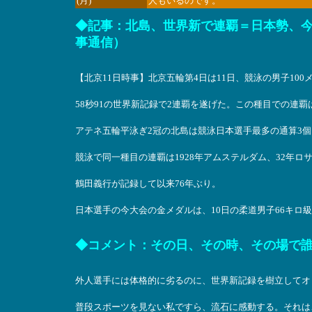
(月)
人もいるのです。
◆記事：北島、世界新で連覇＝日本勢、今大会
事通信）
【北京11日時事】北京五輪第4日は11日、競泳の男子10
58秒91の世界新記録で2連覇を遂げた。この種目での連覇
アテネ五輪平泳ぎ2冠の北島は競泳日本選手最多の通算3
競泳で同一種目の連覇は1928年アムステルダム、32年ロ
鶴田義行が記録して以来76年ぶり。
日本選手の今大会の金メダルは、10日の柔道男子66キロ
◆コメント：その日、その時、その場で
外人選手には体格的に劣るのに、世界新記録を樹立してオ
普段スポーツを見ない私ですら、流石に感動する。それは