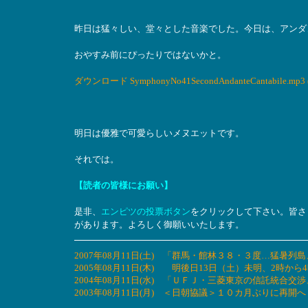
昨日は猛々しい、堂々とした音楽でした。今日は、アンダ
おやすみ前にぴったりではないかと。
ダウンロード SymphonyNo41SecondAndanteCantabile.mp3 (
明日は優雅で可愛らしいメヌエットです。
それでは。
【読者の皆様にお願い】
是非、
エンピツの投票ボタン
をクリックして下さい。皆さ
があります。よろしく御願いいたします。
2007年08月11日(土) 「群馬・館林３８・３度…猛
2005年08月11日(木) 明後日13日（土）未明、2時
2004年08月11日(水) 「ＵＦＪ・三菱東京の信託統
2003年08月11日(月) ＜日朝協議＞１０カ月ぶりに