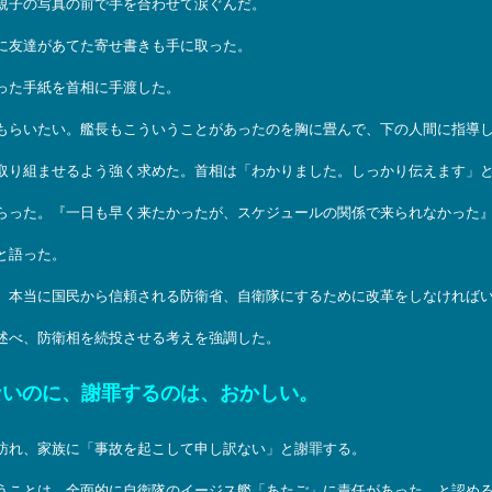
親子の写真の前で手を合わせて涙ぐんだ。
に友達があてた寄せ書きも手に取った。
った手紙を首相に手渡した。
もらいたい。艦長もこういうことがあったのを胸に畳んで、下の人間に指導
取り組ませるよう強く求めた。首相は「わかりました。しっかり伝えます」
らった。『一日も早く来たかったが、スケジュールの関係で来られなかった
と語った。
、本当に国民から信頼される防衛省、自衛隊にするために改革をしなければ
述べ、防衛相を続投させる考えを強調した。
ないのに、謝罪するのは、おかしい。
訪れ、家族に「事故を起こして申し訳ない」と謝罪する。
うことは、全面的に自衛隊のイージス艦「あたご」に責任があった、と認め