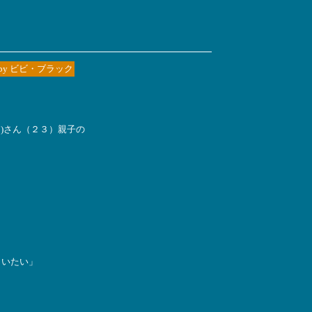
y ビビ・ブラック
)さん（２３）親子の
らいたい」