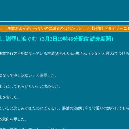
」←事故原因が分からないのに謝るのはおかしい。／【追加】アルビノーニ b
謝罪し涙ぐむ（3月2日19時46分配信 読売新聞）
故で行方不明になっている吉清(きちせい)治夫さん（５８）と哲大(てつひろ
になって申し訳ない」と謝罪した。
ようにしてもらいたい」と求めると、
止を誓った。
ていると悲しみがまたわいてくるし、勝浦の漁師に今まで通りの漁をしても
る意向を示した。