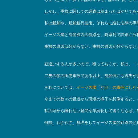
しかし、事故に関しての調査は始まったばかりであ
私は船舶や、船舶航行技術、それらに絡む法律の専
イージス艦と漁船双方の航路を、時系列で詳細に分
事故の原因は分からない。事故の原因が分からない
勘違いする人が多いので、断っておくが、私は、「
二隻の船の衝突事故である以上、漁船側にも過失が
それについては、
イージス艦「だけ」の責任にした
今までの数々の報道から現場の様子を想像すると、
私の頭から離れない疑問を単純化して書くならば、
何故、わざわざ、無理をしてイージス艦の針路のど