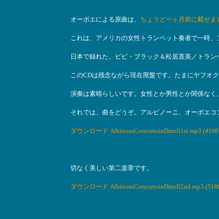
オーボエによる原曲は、
ちょうど一ヶ月前に載せま
これは、アメリカの女性トランペット奏者で一時、
日本で録れた、ビビ・ブラック＆松居直美／トラン
このCDは残念ながら現在廃盤です。たまにヤフオ
演奏は素晴らしいです。女性とか男性とか関係なく
それでは、曲をどうぞ。アルビノーニ、オーボエコ
ダウンロード AlbinoniConcertoinDmoll1st.mp3 (4108
切なく美しい第二楽章です。
ダウンロード AlbinoniConcertoinDmoll2nd.mp3 (5186