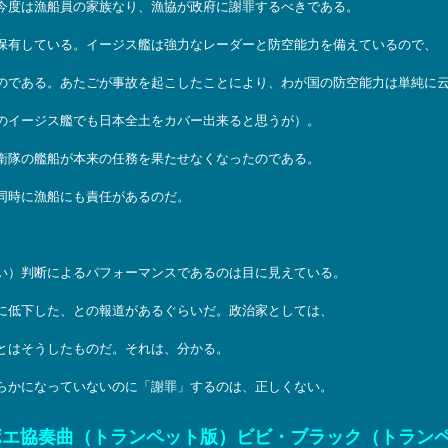
今度は漁船員の家族なり、漁協が政府に謝罪するべきである。
保有している。イージス艦は強力なレーダーと防空能力を備えているので、
のである。あたごが事故を起こしたことにより、わが国の防空能力は単純に
のイージス艦でも日本全土をカバー出来ると思うが）。
衛隊の艦船が本来の任務を果たせなくなったのである。
同時に漁船にも責任があるのだ。
い）判断によるパフォーマンスであるのは目に見えている。
に低下した、との報道があるぐらいだ。政治家としては、
とはそうしたものだ。それは、分かる。
らかになっていないのに「謝罪」するのは、正しくない。
ボエ協奏曲（トランペット版）ビビ・ブラック（トラン