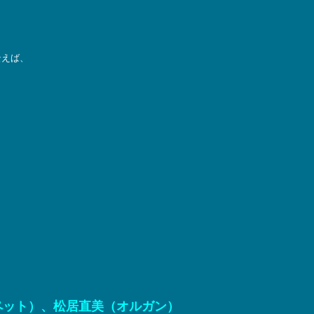
云えば、
ペット）、松居直美（オルガン）