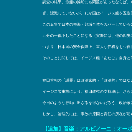
調査の結果、漁船の操船にも問題があったならば、
皆、認識していないが、わが国はイージス艦を五隻
この五隻で日本の領海・領域全体をカバーしている
五分の一低下したことになる（実際には、他の四隻
つまり、日本国の安全保障上、重大な任務をもつ自
そのことに関しては、イージス艦「あたご」自身と
福田首相の「謝罪」は政治家的（「政治的」ではな
イージス艦事故により、福田政権の支持率は、さら
今日のような行動に出ざるを得ないだろう。政治家
しかし、論理的には、事故の原因と責任の所在が明
【追加】音楽：アルビノーニ：オー