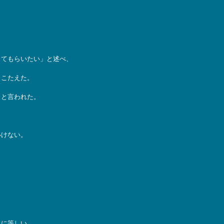
してもらいたい」と述べ、
とこたえた。
』と言われた。
いけない。
るに等しい。