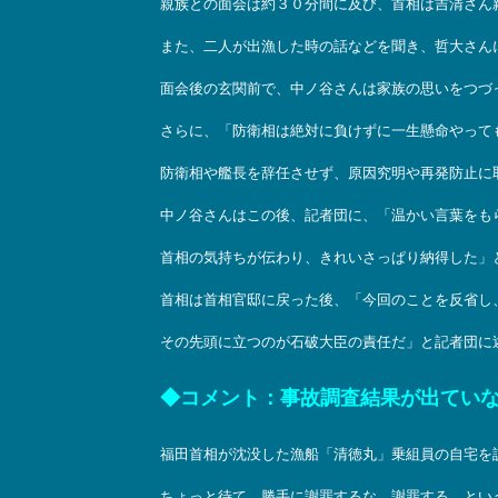
親族との面会は約３０分間に及び、首相は吉清さん
また、二人が出漁した時の話などを聞き、哲大さん
面会後の玄関前で、中ノ谷さんは家族の思いをつづ
さらに、「防衛相は絶対に負けずに一生懸命やって
防衛相や艦長を辞任させず、原因究明や再発防止に
中ノ谷さんはこの後、記者団に、「温かい言葉をも
首相の気持ちが伝わり、きれいさっぱり納得した」
首相は首相官邸に戻った後、「今回のことを反省し
その先頭に立つのが石破大臣の責任だ」と記者団に
◆コメント：事故調査結果が出てい
福田首相が沈没した漁船「清徳丸」乗組員の自宅を
ちょっと待て。勝手に謝罪するな。謝罪する、とい