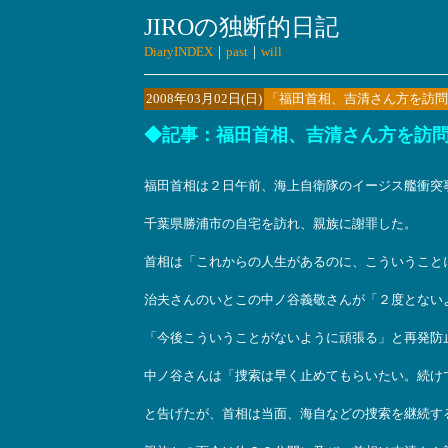
JIROの独断的日記
DiaryINDEX
｜
past
｜
will
2008年03月02日(日)
「福田首相、吉清さん方を訪問
◆記事：福田首相、吉清さん方を訪問…
福田首相は２日午前、海上自衛隊のイージス艦衝突事
千葉県勝浦市の自宅を訪れ、親族に謝罪した。
首相は「これからの人生があるのに、こういうこと
治夫さんのいとこの中ノ谷義敬さんが「２度とない
「今後こういうことがないように頑張る」と再発防
中ノ谷さんは「捜索は早く止めてもらいたい。続け
と告げたが、首相は当面、海自などの捜索を継続す