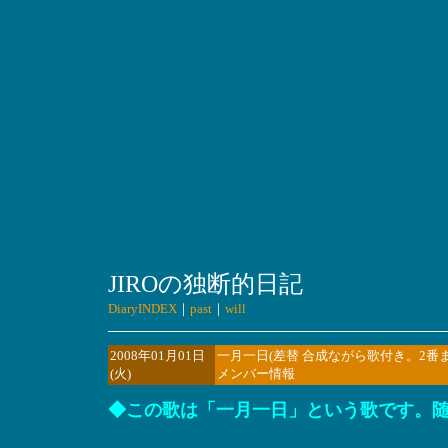
JIROの独断的日記
DiaryINDEX
｜
past
｜
will
2008年01月01日
一月一日(差替 合成ながら歌付き。2
(火)
メンバー情報
◆この歌は「一月一日」という歌です。