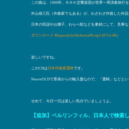
この曲は、1960年、ＮＨＫ交響楽団が世界一周演奏旅行
外山雄三氏（作曲家でもある）が、わざわざ作曲した作品
日本の民謡やお囃子、わらべ歌などを素材にして、見事な
ダウンロード RhapsodyforOrchestra08.mp3 (6714.4K)
楽しいですね。
このCDは
日本作曲家選輯
です。
NaxosのCDで香港からの輸入盤なので、「選輯」などと
せめて、今日一日は楽しい気分でいましょうよ。
【追加】ベルリンフィル、日本人で検索