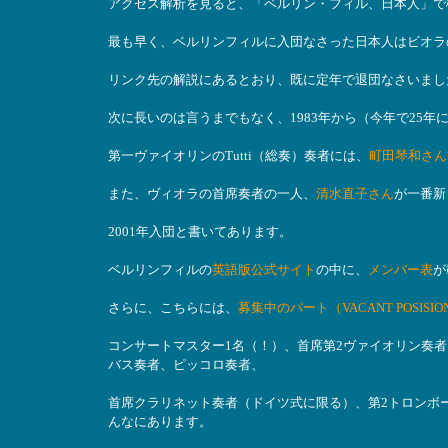
アクセス解析を見ると、「ベルリン・フィル、日本人」で
最も早く、ベルリンフィルに入団なさった日本人はビオラ
リンク先の解説にあるとおり、既に定年で退団なさいまし
次に長いのは言うまでもなく、1983年から（今年で25
第一ヴァイオリンのTutti（総奏）奏者には、
町田琴和さん
また、ヴィオラの首席奏者の一人、
清水直子さん
が一番新
2001年入団と書いてあります。
ベルリンフィルの
英語版公式サイト
の中に、
メンバー表
が
さらに、こちらには、
募集中のパート（VACANT POSISION
コンサートマスター1名（！）、首席第2ヴァイオリン奏者、
バス奏者、ピッコロ奏者、
首席クラリネット奏者（ドイツ式に限る）、第2トロンボ
んなにあります。