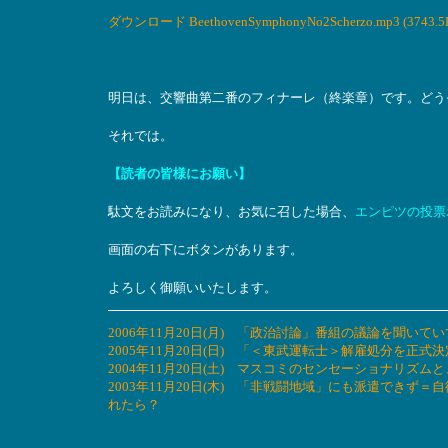
ダウンロード BeethovenSymphonyNo2Scherzo.mp3 (3743.5
明日は、交響曲第二番のフィナーレ（終楽章）です。どう
それでは。
【読者の皆様にお願い】
駄文をお読みになり、お気に召した場合、
エンピツの投票
画面の右下にボタンがあります。
よろしく御願いいたします。
2006年11月20日(月) 「政治討論」番組の議論を聞い
2005年11月20日(日) 「＜東武運転士＞解雇処分を正式
2004年11月20日(土) マスコミのセンセーショナリズ
2003年11月20日(木) 「非戦闘地域」にも派遣でき
れたら？