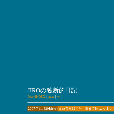
JIROの独断的日記
DiaryINDEX
｜
past
｜
will
2007年11月20日(火)
文藝春秋12月号「教養立国 ニッポ