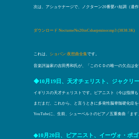
次は、アシュケナージで、ノクターン20番嬰ハ短調（遺
ダウンロード NocturneNo20inCsharpminor.mp3 (3838.3K)
これは、
ショパン:夜想曲全集
です。
音楽評論家の吉田秀和氏が、「このＣＤの唯一の欠点は全
◆10月19日、天才チェリスト、ジャクリーヌ
イギリスの天才チェリストです。ピアニスト（今は指揮も
まだまだ、これから、と言うときに多発性脳脊髄硬化症を発
YouTubeに、生前、シューベルトのピアノ五重奏曲「ま
◆10月20日、ピアニスト、イーヴォ・ポゴ