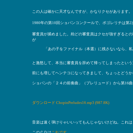
この人は確かに天才なんですが、かなりクセがあります。
1980年の第10回ショパンコンクールで、ポゴレリチは
審査員が揉めました。殆どの審査員はクセが強すぎるとの
が
「あの子をファイナル（本選）に残さないなら、私
と激怒して、本当に審査員を辞めて帰ってしまったという
前にも増してヘンテコになってきまして、ちょっとどうか
ショパンの「２４の前奏曲」（プレリュード）から第16
ダウンロード ChopinPreludes16.mp3 (987.8K)
音楽は速く弾けりゃいいってもんじゃないけどね。これは
このＣＤは
これです
。