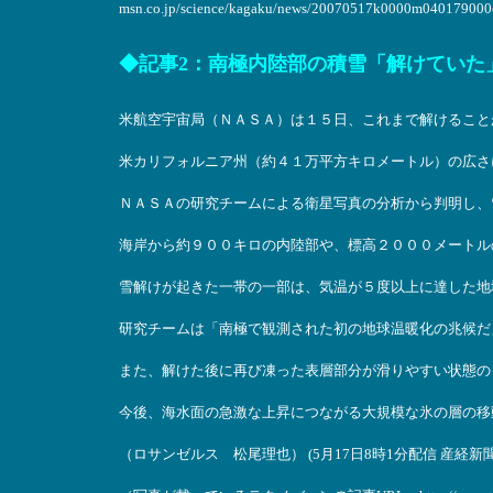
msn.co.jp/science/kagaku/news/20070517k0000m04017900
◆記事2：南極内陸部の積雪「解けていた
米航空宇宙局（ＮＡＳＡ）は１５日、これまで解けること
米カリフォルニア州（約４１万平方キロメートル）の広さ
ＮＡＳＡの研究チームによる衛星写真の分析から判明し、
海岸から約９００キロの内陸部や、標高２０００メートル
雪解けが起きた一帯の一部は、気温が５度以上に達した地
研究チームは「南極で観測された初の地球温暖化の兆候だ
また、解けた後に再び凍った表層部分が滑りやすい状態の
今後、海水面の急激な上昇につながる大規模な氷の層の移
（ロサンゼルス 松尾理也） (5月17日8時1分配信 産経新聞