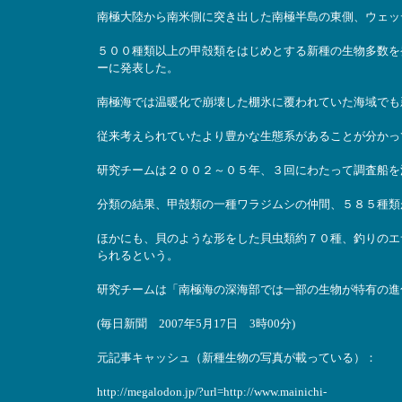
南極大陸から南米側に突き出した南極半島の東側、ウェッ
５００種類以上の甲殻類をはじめとする新種の生物多数を
ーに発表した。
南極海では温暖化で崩壊した棚氷に覆われていた海域でも
従来考えられていたより豊かな生態系があることが分かっ
研究チームは２００２～０５年、３回にわたって調査船を
分類の結果、甲殻類の一種ワラジムシの仲間、５８５種類
ほかにも、貝のような形をした貝虫類約７０種、釣りのエ
られるという。
研究チームは「南極海の深海部では一部の生物が特有の進
(毎日新聞 2007年5月17日 3時00分)
元記事キャッシュ（新種生物の写真が載っている）：
http://megalodon.jp/?url=http://www.mainichi-