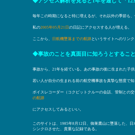
◆アクセス解析を見ると1年を通じて「1
毎年この時期になると特に増えるが、それ以外の季節も、
私の
2005年05月21日
の日記にアクセスする人が増える。
ここから、
日航機墜落までの航跡
というサイトへのリンク
◆事故のことを真面目に知ろうとするこ
事故から、21年を経ている。あの事故の後に生まれた子
若い人が自分の生まれる前の航空機事故を真摯な態度で知
ボイスレコーダー（コクピットクルーの会話、管制との交
の航跡
にアクセスしてみるといい。
このサイトは、1985年8月12日、御巣鷹山に墜落した、
シンクロさせた、貴重な記録である。