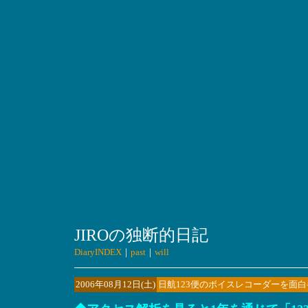
JIROの独断的日記
DiaryINDEX
｜
past
｜
will
2006年08月12日(土)
日航123便のボイスレコーダーを面