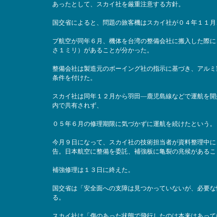
あったとして、スカイ社を厳重注意する方針。
国交省によると、問題の旅客機はスカイ社が０４年１１月
ブ航空が同年６月、機体を台湾の整備会社に搬入した際に
さ１ミリ）があることが分かった。
整備会社は製造元のボーイング社の指示に基づき、アルミ
条件を付けた。
スカイ社は同年１２月から羽田―鹿児島線などで運航を開
内で共有されず、
０５年６月の修理期限に気づかずに運航を続けたという。
今月９日になって、スカイ社の技術担当者が資料整理中に
告。日本航空に整備を委託、補強板に亀裂の兆候があるこ
補強修理は１３日に終えた。
国交省は「安全面への支障は見つかっていないが、必要な
る。
スカイ社は「傷のあった状態で飛行したのは本来はあってはな