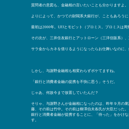
質問者の意図も、金融相の言いたいことも分かりますよ。
よりによって、かつての財閥系大銀行が、こともあろうに
最初は2000年。UFJとモビット（プロミス。プロミスは
その次が、三井住友銀行とアットローン（三洋信販系）、
サラ金からカネを借りるようになったらお仕舞いなのに、
しかし、与謝野金融相も相変わらずボケてますね。
「銀行と消費者金融の提携を不快に思う」そうだ。
じゃあ、何故今まで放置していたんだ？
そりゃ、与謝野さんが金融相になったのは、昨年９月の衆
藤、その前は竹中。その前は柳澤伯夫各氏が大臣だった。
銀行と消費者金融が提携することに、「待った」をかけな
す。