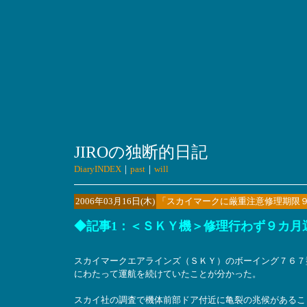
JIROの独断的日記
DiaryINDEX
｜
past
｜
will
2006年03月16日(木)
「スカイマークに厳重注意修理期限
◆記事1：＜ＳＫＹ機＞修理行わず９カ月
スカイマークエアラインズ（ＳＫＹ）のボーイング７６７
にわたって運航を続けていたことが分かった。
スカイ社の調査で機体前部ドア付近に亀裂の兆候があるこ