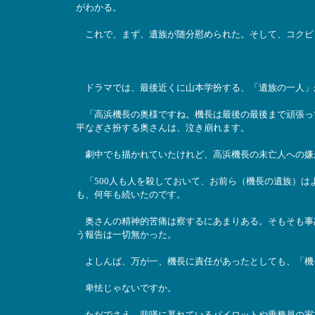
がわかる。
これで、まず、遺族が随分慰められた。そして、コクピ
ドラマでは、最後近くに山本学扮する、「遺族の一人」
「高浜機長の奥様ですね。機長は最後の最後まで頑張っ
平なぎさ扮する奥さんは、泣き崩れます。
劇中でも描かれていたけれど、高浜機長の未亡人への嫌
「500人も人を殺しておいて、お前ら（機長の遺族）は
も、何年も続いたのです。
奥さんの精神的苦痛は察するにあまりある。そもそも事
う報告は一切無かった。
よしんば、万が一、機長に責任があったとしても、「機
卑怯じゃないですか。
ただでさえ、悲嘆に暮れているパイロットや乗務員の家