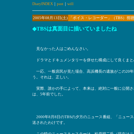
DiaryINDEX
｜
past
｜
will
2005年08月13日(土)
「ボイス・レコーダー」（TBS）視
◆TBSは真面目に描いていましたね
見なかった人はごめんなさい。
ドラマとドキュメンタリーを併せた構成にして良くまと
一応、一般庶民が見た場合、高浜機長の遺族がこの20年
う。それは、正しい。
実際、誰かの手によって、本来は、絶対に一般に公開さ
は、5年前でした。
2000年8月8日のTBSの夕方のニュース番組、「ニュ
送されたわけです。
この時のニュースキャスターは、松原耕二氏（現在はニ