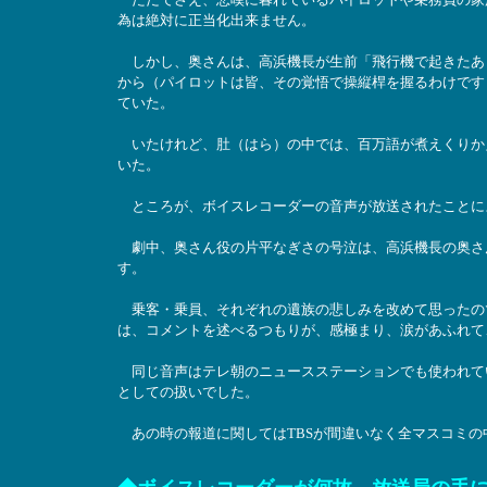
為は絶対に正当化出来ません。
しかし、奥さんは、高浜機長が生前「飛行機で起きたあ
から（パイロットは皆、その覚悟で操縦桿を握るわけです
ていた。
いたけれど、肚（はら）の中では、百万語が煮えくりか
いた。
ところが、ボイスレコーダーの音声が放送されたことに
劇中、奥さん役の片平なぎさの号泣は、高浜機長の奥さん
す。
乗客・乗員、それぞれの遺族の悲しみを改めて思ったので
は、コメントを述べるつもりが、感極まり、涙があふれて
同じ音声はテレ朝のニュースステーションでも使われて
としての扱いでした。
あの時の報道に関してはTBSが間違いなく全マスコミの