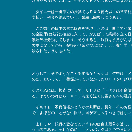
けるだろうが、これは、竹中のＵＦＪいじめの一環なので
ダイエーは一番最近の決算でも５００億円以上の営業利
支払い、税金を納めている。業績は回復しつつある。
ここ数年の日本の景気回復を実現したのは、断じて小泉
の金融庁は銀行に検査に入って、がんばって業績を立て直
無理矢理分類してしまう。そうすると、銀行は折角がんば
大臣になってから、幾多の企業がつぶれた。ここ数年間、
殺されたようなものだ。
どうして、そのようなことをするかと云えば、竹中は「メ
のだ」といって、一番儲かっていなかったＵＦＪをいびり
そのためには、検査に行って、ＵＦＪに「オタクは不良債
る。そういわれたら、ＵＦＪも泣く泣くお客さんへの融資
そもそも、不良債権かどうかの判断は、長年、そのお客
で、よほどのことがない限り、国が立ち入るべきではない
ましてや、銀行の数などというものは自由競争を通じ、
うものである。それなのに、「メガバンクは２つで良いと