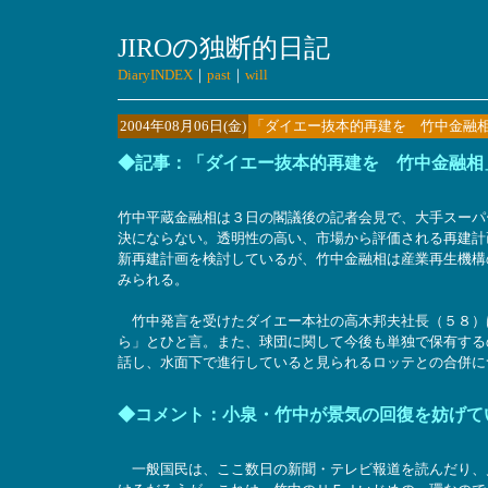
JIROの独断的日記
DiaryINDEX
｜
past
｜
will
2004年08月06日(金)
「ダイエー抜本的再建を 竹中金融
◆記事：「ダイエー抜本的再建を 竹中金融相
竹中平蔵金融相は３日の閣議後の記者会見で、大手スーパ
決にならない。透明性の高い、市場から評価される再建計
新再建計画を検討しているが、竹中金融相は産業再生機構
みられる。
竹中発言を受けたダイエー本社の高木邦夫社長（５８）
ら」とひと言。また、球団に関して今後も単独で保有する
話し、水面下で進行していると見られるロッテとの合併に
◆コメント：小泉・竹中が景気の回復を妨げて
一般国民は、ここ数日の新聞・テレビ報道を読んだり、