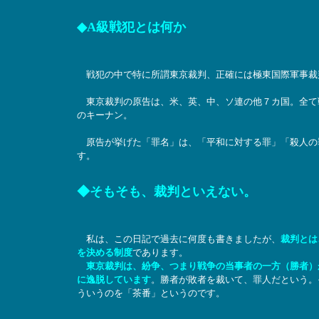
◆A級戦犯とは何か
戦犯の中で特に所謂東京裁判、正確には極東国際軍事裁判
東京裁判の原告は、米、英、中、ソ連の他７カ国。全て
のキーナン。
原告が挙げた「罪名」は、「平和に対する罪」「殺人の
す。
◆そもそも、裁判といえない。
私は、この日記で過去に何度も書きましたが、
裁判とは
を決める制度
であります。
東京裁判は、紛争、つまり戦争の当事者の一方（勝者）
に逸脱しています
。勝者が敗者を裁いて、罪人だという。
ういうのを「茶番」というのです。