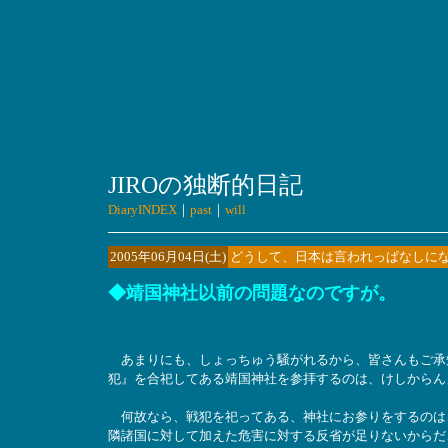
JIROの独断的日記
DiaryINDEX
｜
past
｜
will
2005年06月04日(土)
どうして、日本は言われっぱなしに
◆靖国神社以前の問題なのですが。
あまりにも、しょっちゅう騒がれるから、皆さんもご承
犯』を合祀してある靖国神社を参拝するのは、けしからん
何故なら、戦犯を祀ってある、神社にお参りをするのは
隣諸国に対して加えた危害に対する反省が足りないからだ