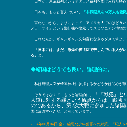
日本が、東京裁判というデタラメ裁判を受け入れた時点
日本も、もっと言えばいい。
「非戦闘員を24万人も殺
言わないから、よりによって、アメリカ人てのはどういう神
ノラ・ゲイ」という飛行機を復元してスミソニアン博物館
これなんか、ギャンギャン文句言わなきゃダメですよ。
「日本には、まだ、原爆の後遺症で苦しんでいる人がい
る」
と。
◆靖国はどうでも良い。論理的に。
私は総理大臣が靖国神社に参拝するかどうかは関心が無
「『戦犯』と
そうではなくて、もっと論理的に、
人道に対する罪という観点からは、戦勝
のであるから、第2次大戦に参加した諸国
国に反論すべきだ、と考えています。
2004年06月04日(金) 凶悪な少年犯罪への対策。「