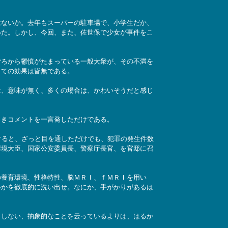
はないか。去年もスーパーの駐車場で、小学生だか、
いた。しかし、今回、また、佐世保で少女が事件をこ
ごろから鬱憤がたまっている一般大衆が、その不満を
しての効果は皆無である。
は、意味が無く、多くの場合は、かわいそうだと感じ
ときコメントを一言発しただけである。
すると、ざっと目を通しただけでも、犯罪の発生件数
環境大臣、国家公安委員長、警察庁長官、を官邸に召
の養育環境、性格特性、脳ＭＲＩ、ｆＭＲＩを用い
いかを徹底的に洗い出せ。なにか、手がかりがあるは
もしない、抽象的なことを云っているよりは、はるか