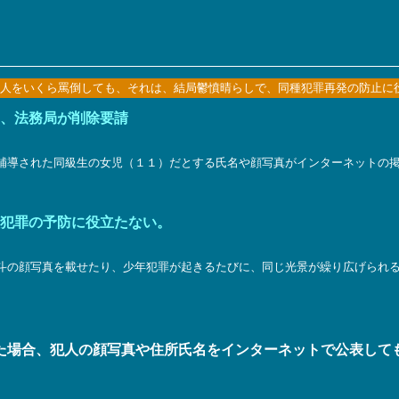
人をいくら罵倒しても、それは、結局鬱憤晴らしで、同種犯罪再発の防止に
、法務局が削除要請
補導された同級生の女児（１１）だとする氏名や顔写真がインターネットの
。
犯罪の予防に役立たない。
斗の顔写真を載せたり、少年犯罪が起きるたびに、同じ光景が繰り広げられ
た場合、犯人の顔写真や住所氏名をインターネットで公表して