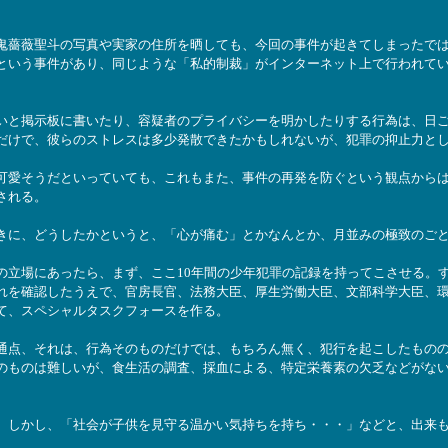
鬼薔薇聖斗の写真や実家の住所を晒しても、今回の事件が起きてしまったで
という事件があり、同じような「私的制裁」がインターネット上で行われて
いと掲示板に書いたり、容疑者のプライバシーを明かしたりする行為は、日
だけで、彼らのストレスは多少発散できたかもしれないが、犯罪の抑止力と
可愛そうだといっていても、これもまた、事件の再発を防ぐという観点から
される。
きに、どうしたかというと、「心が痛む」とかなんとか、月並みの極致のご
の立場にあったら、まず、ここ10年間の少年犯罪の記録を持ってこさせる。
れを確認したうえで、官房長官、法務大臣、厚生労働大臣、文部科学大臣、
て、スペシャルタスクフォースを作る。
通点、それは、行為そのものだけでは、もちろん無く、犯行を起こしたもの
のものは難しいが、食生活の調査、採血による、特定栄養素の欠乏などがな
。しかし、「社会が子供を見守る温かい気持ちを持ち・・・」などと、出来