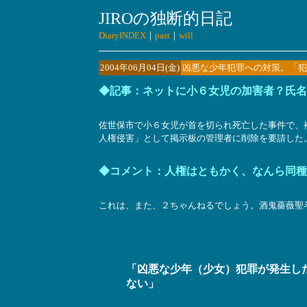
JIROの独断的日記
DiaryINDEX
｜
past
｜
will
2004年06月04日(金)
凶悪な少年犯罪への対策。「犯
◆記事：ネットに小６女児の加害者？氏名
佐世保市で小６女児が首を切られ死亡した事件で、
人権侵害」として掲示板の管理者に削除を要請した
◆コメント：人権はともかく、なんら同種
これは、また、２ちゃんねるでしょう。酒鬼薔薇聖
「凶悪な少年（少女）犯罪が発生し
ない」