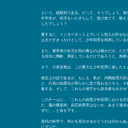
という、経験則である。だって、そうでしょう。酒
中学生が、幼児をいたずらして、投げ捨てて、殺す
したでしょう？
要するに、インターネット上でいくら犯人が許せな
はきだすきっかけとして、少年犯罪を利用している
また、被害者の女児が気の毒なのは確かだが、ただ
る自分に陶酔、満足しているだけであろうと、推察
さて、小泉首相は、この重大な少年犯罪に接したと
仮定上の話であるが、もしも、私が、内閣総理大臣
と、行為の凶悪化が明らかに見て取れるだろう。そ
集する。そして、これらの省庁から担当者を出させ
このチームに、「これらの凶悪少年犯罪における共
た、脳の構造的、反応的異常はないか、あまり過去
ずだ。」と命を下す。
現代の科学で、何かを見出せるかどうかは分からぬ
にマシだ。