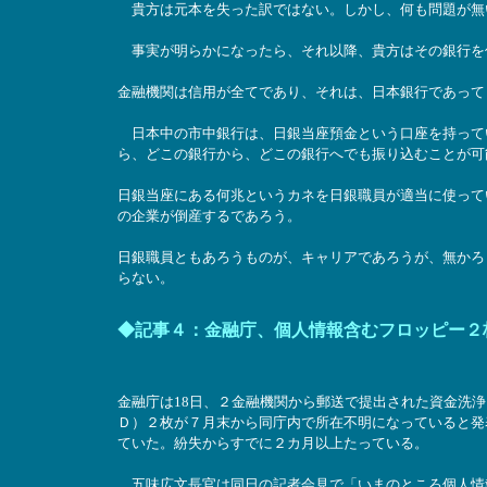
貴方は元本を失った訳ではない。しかし、何も問題が無
事実が明らかになったら、それ以降、貴方はその銀行を
金融機関は信用が全てであり、それは、日本銀行であって
日本中の市中銀行は、日銀当座預金という口座を持って
ら、どこの銀行から、どこの銀行へでも振り込むことが可
日銀当座にある何兆というカネを日銀職員が適当に使って
の企業が倒産するであろう。
日銀職員ともあろうものが、キャリアであろうが、無かろ
らない。
◆記事４：金融庁、個人情報含むフロッピー２枚紛
金融庁は18日、２金融機関から郵送で提出された資金洗
Ｄ）２枚が７月末から同庁内で所在不明になっていると発
ていた。紛失からすでに２カ月以上たっている。
五味広文長官は同日の記者会見で「いまのところ個人情