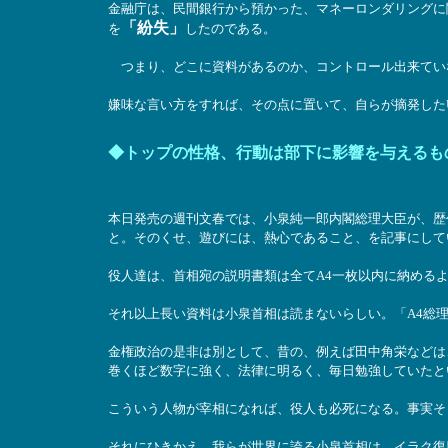
金融庁は、民間銀行から預かった、マネーロンダリングに
「紛失」
を
したのである。
つまり、どこに資料があるのか、コントロール出来てい
嫌味な言い方をすれば、その点に置いて、自らが摘発した
◆トップの性格、行動は部下に影響を与えるも
本日発売の週刊文春では、小泉純一郎内閣総理大臣が、歴
と。そのくせ、遊びには、熱心であること、を記事にして
役人達は、首相宛の説明書類は全てA4一枚以内に納める
それ以上長い資料は小泉首相は読まないらしい。「A4総
金権政治の是非は別として、昔の、例えば田中角栄などは
巻くほど数字に強く、法律に明るく、毎日勉強していたと
こういう人物が宰相になれば、役人も必死になる。事実そ
それにひきかえ、我らが世界に誇る小泉首相は、イラク復