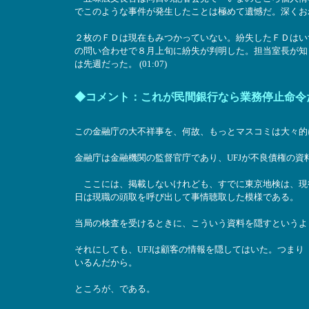
でこのような事件が発生したことは極めて遺憾だ。深くお
２枚のＦＤは現在もみつかっていない。紛失したＦＤはい
の問い合わせで８月上旬に紛失が判明した。担当室長が知
は先週だった。 (01:07)
◆コメント：これが民間銀行なら業務停止命令
この金融庁の大不祥事を、何故、もっとマスコミは大々的
金融庁は金融機関の監督官庁であり、UFJが不良債権の
ここには、掲載しないけれども、すでに東京地検は、現
日は現職の頭取を呼び出して事情聴取した模様である。
当局の検査を受けるときに、こういう資料を隠すというよ
それにしても、UFJは顧客の情報を隠してはいた。つま
いるんだから。
ところが、である。