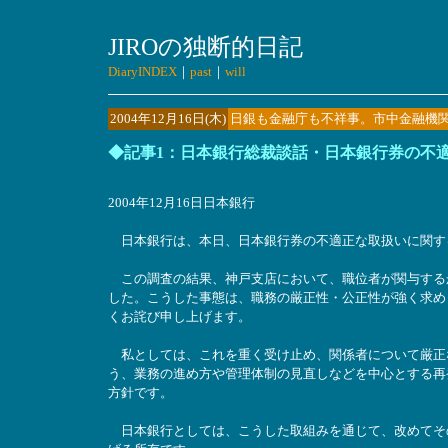
JIROの独断的日記
DiaryINDEX
｜
past
｜
will
2004年12月16日(木)
日銀も金融庁も不祥事。市中金融機
◆記事1：日本銀行総裁談話・日本銀行券の不
2004年12月16日日本銀行
日本銀行は、本日、日本銀行券の不適正な取扱いに関す
この調査の結果、神戸支店において、職位者が関与する
した。こうした事態は、職務の厳正性・公正性が強く求め
くお詫び申し上げます。
私としては、これを重く受け止め、関係者について厳正
う、業務の進め方や管理体制の見直しなどを中心とする再
方針です。
日本銀行としては、こうした取組みを通じて、改めてそ