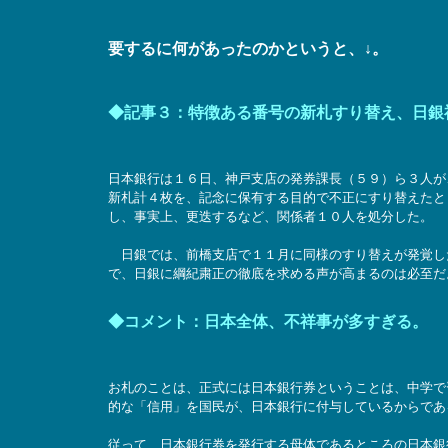
要するに何があったのかというと、↓。
◆記事３：特徴ある番号の新札すり替え、日銀
日本銀行は１６日、神戸支店の発券課長（５９）ら３人が
新札計４枚を、記念に保有する目的で不正にすり替えたと
し、事実上、更迭するなど、関係者１０人を処分した。
日銀では、前橋支店で１１月に同様のすり替えが発覚し
で、日銀に綱紀粛正の徹底を求める声が高まるのは必至だ
◆コメント：日本全体、不祥事が多すぎる。
お札のことは、正式には日本銀行券ということは、中学で
的な「信用」を国民が、日本銀行に付与しているからであ
従って、日本銀行券を発行する母体であるところの日本銀