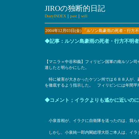
JIROの独断的日記
DiaryINDEX
｜
past
｜
will
2004年12月03日(金)
「ルソン島豪雨の死者・行方不
◆記事：ルソン島豪雨の死者・行方不明者
【マニラ＝中谷和義】フィリピン国軍の南ルソン司
達したと明らかにした。
特に被害が大きかったケソン州では６８８人が、豪
を徹底するよう指示した。 フィリピンには年間平均２
◆コメント；イラクよりも遙かに近いのに
小泉首相が、イラクに自衛隊を送ったのは、我らが
しかし、小泉純一郎内閣総理大臣ご本人は、イラ