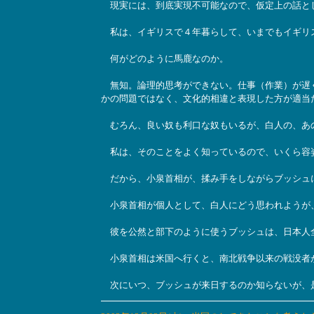
現実には、到底実現不可能なので、仮定上の話とし
私は、イギリスで４年暮らして、いまでもイギリス
何がどのように馬鹿なのか。
無知。論理的思考ができない。仕事（作業）が遅く
かの問題ではなく、文化的相違と表現した方が適当
むろん、良い奴も利口な奴もいるが、白人の、あの
私は、そのことをよく知っているので、いくら容姿
だから、小泉首相が、揉み手をしながらブッシュ
小泉首相が個人として、白人にどう思われようが
彼を公然と部下のように使うブッシュは、日本人
小泉首相は米国へ行くと、南北戦争以来の戦没者
次にいつ、ブッシュが来日するのか知らないが、