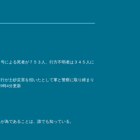
７号による死者が７５３人、行方不明者は３４５人に
行が土砂災害を招いたとして軍と警察に取り締まり
9時4分更新
が為であることは、誰でも知っている。