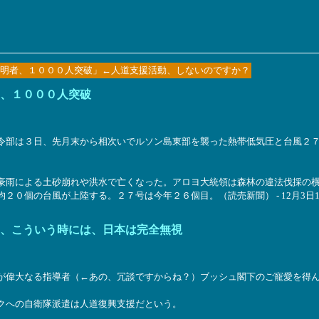
明者、１０００人突破」←人道支援活動、しないのですか？
、１０００人突破
令部は３日、先月末から相次いでルソン島東部を襲った熱帯低気圧と台風２
雨による土砂崩れや洪水で亡くなった。アロヨ大統領は森林の違法伐採の横
０個の台風が上陸する。２７号は今年２６個目。（読売新聞） - 12月3日1
、こういう時には、日本は完全無視
偉大なる指導者（←あの、冗談ですからね？）ブッシュ閣下のご寵愛を得ん
クへの自衛隊派遣は人道復興支援だという。