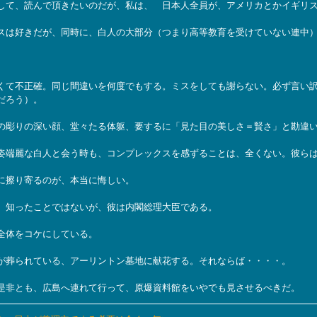
て、読んで頂きたいのだが、私は、 日本人全員が、アメリカとかイギリス
は好きだが、同時に、白人の大部分（つまり高等教育を受けていない連中）
て不正確。同じ間違いを何度でもする。ミスをしても謝らない。必ず言い訳
だろう）。
彫りの深い顔、堂々たる体躯、要するに「見た目の美しさ＝賢さ」と勘違い
端麗な白人と会う時も、コンプレックスを感ずることは、全くない。彼ら
に擦り寄るのが、本当に悔しい。
、知ったことではないが、彼は内閣総理大臣である。
全体をコケにしている。
が葬られている、アーリントン墓地に献花する。それならば・・・・。
是非とも、広島へ連れて行って、原爆資料館をいやでも見させるべきだ。