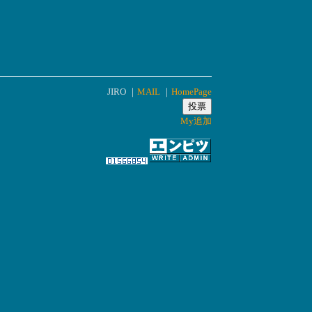
JIRO ｜
MAIL
｜
HomePage
My追加