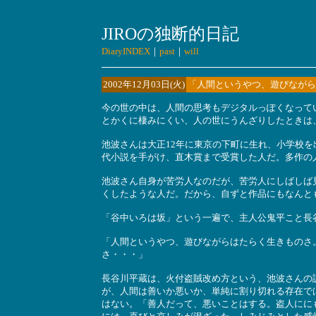
JIROの独断的日記
DiaryINDEX
｜
past
｜
will
2002年12月03日(火)
「人間というやつ、遊びながら
今の世の中は、人間の思考もデジタルっぽくなっている
とかくに棲みにくい、人の世にうんざりしたときは
池波さんは大正12年に東京の下町に生れ、小学校
代小説を手がけ、直木賞まで受賞した人だ。多作の
池波さん自身が苦労人なのだが、苦労人にしばしば
くしたような人だ。だから、自ずと作品にもなんと
「谷中いろは坂」という一遍で、主人公鬼平こと長
「人間というやつ、遊びながらはたらく生きものさ
さ・・・」
長谷川平蔵は、火付盗賊改め方という、池波さんの
が、人間は善いか悪いか、単純に割り切れる存在で
はない。「善人だって、悪いことはする。盗人にに