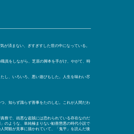
ければ気が済まない、ぎすぎすした世の中になっている。
の職員をしながら、芝居の脚本を手がけ、やがて、時
したし、いろいろ、悪い遊びもした。人生を味わい尽
つつ、知らず識らず善事をたのしむ。これが人間だわ
が責務で、凶悪な盗賊には恐れられている存在なのだ
門」のような、単純極まりない勧善懲悪の時代小説で
の人間観が見事に描かれていて、「鬼平」を読んだ後