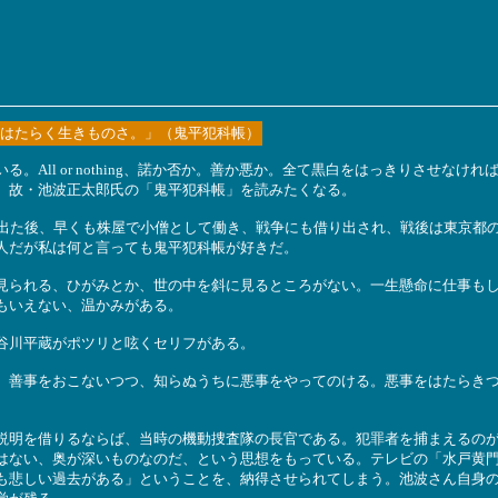
はたらく生きものさ。」（鬼平犯科帳）
。All or nothing、諾か否か。善か悪か。全て黒白をはっきりさせな
、故・池波正太郎氏の「鬼平犯科帳」を読みたくなる。
を出た後、早くも株屋で小僧として働き、戦争にも借り出され、戦後は東京都
人だが私は何と言っても鬼平犯科帳が好きだ。
見られる、ひがみとか、世の中を斜に見るところがない。一生懸命に仕事も
もいえない、温かみがある。
谷川平蔵がポツリと呟くセリフがある。
。善事をおこないつつ、知らぬうちに悪事をやってのける。悪事をはたらき
説明を借りるならば、当時の機動捜査隊の長官である。犯罪者を捕まえるの
はない、奥が深いものなのだ、という思想をもっている。テレビの「水戸黄
も悲しい過去がある」ということを、納得させられてしまう。池波さん自身