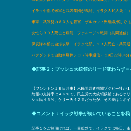
イラク中部で米軍と武装集団が戦闘、イラク人10人死亡（ロイタ
米軍、武装勢力６０人を殺害 ザルカウィ氏組織掃討で（共同通
女性ら３０人死亡と病院 ファルージャ戦闘（共同通信） (17
保安隊本部に自爆攻撃 イラク北部、２３人死亡（共同通信） 
バグダッドで自動車爆弾テロ（時事通信） (19日22時34分)
◆記事２：ブッシュ大統領のリード変わらず＝
【ワシントン１９日時事】米民間調査機関ゾグビー社が１
統領の支持率は４６％で、民主党の大統領候補であるケリ
シュ氏４６％、ケリー氏４２％だったが、その差は１ポイント
◆コメント：イラク戦争が続いていることを我
記事１をご覧頂ければ、一目瞭然で、イラクでは毎日、市