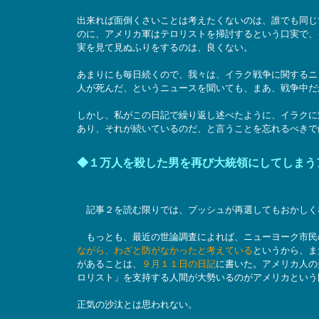
出来れば面倒くさいことは考えたくないのは、誰でも同じ
のに、アメリカ軍はテロリストを掃討するという口実で、
実を見て見ぬふりをするのは、良くない。
あまりにも毎日続くので、我々は、イラク戦争に関するニ
人が死んだ、というニュースを聞いても、まあ、戦争中だ
しかし、私がこの日記で繰り返し述べたように、イラクに
あり、それが続いているのだ、と言うことを忘れるべきで
◆１万人を殺した男を再び大統領にしてしまう
記事２を読む限りでは、ブッシュが再選してもおかしく
もっとも、最近の世論調査によれば、ニューヨーク市民
ながら、わざと防がなかったと考えている
というから、ま
があることは、
９月１１日の日記
に書いた。アメリカ人の
ロリスト」を支持する人間が大勢いるのがアメリカという
正気の沙汰とは思われない。