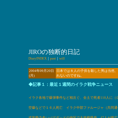
JIROの独断的日記
DiaryINDEX
｜
past
｜
will
2004年09月20日
日本では８人の子供を殺した男は当然、
(月)
れないのですね。
◆記事１：最近１週間のイラク戦争ニュース
イラク各地で爆弾事件など相次ぐ、全土で死者110人に（
空爆などで１６人死亡 イラク中部ファルージャ（共同通信） 
武装勢力多いバグダッドの地区で大規模爆発、47人が死亡（ロイ