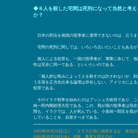
◆８人を殺した宅間は死刑になって当然と考え
か？
日本の刑法を他国の指導者に適用できないのは、云うま
宅間の死刑に関しては、いろいろ云いたいこともあるが
個人による犯罪も、一国の指導者が、軍隊に命じて、他
性は完全に同一である、といいたいのである。
「個人的な恨みによって人を殺すのは許されないが、戦
う主張を正当化出来る論理は存在しない。アメリカによる
犯罪である。
そのイラク戦争を始めたのはブッシュ大統領であり、こ
純一郎内閣総理大臣である。この、我が国の指導者は現在
間も、イラクでは、人が死んでいる。小泉純一郎氏を我が
していることを、自覚すべきである。
2003年09月20日(土) 「イラク占領に加担するな 
2002年09月20日(金) 何故、事実を隠すのか。