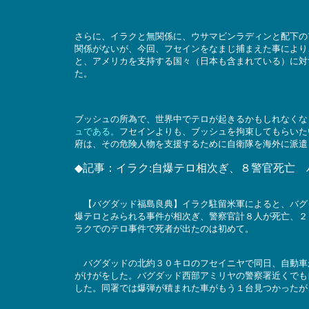
さらに、イラクと無関係に、ウサマビンラディンと配下の
関係がないが、今回、フセインをなまじ捕まえた事により
と、アメリカを支持する国々（日本も含まれている）に対
た。
ブッシュの所為で、世界中でテロが起きるかもしれなくな
ュである。
フセインよりも、ブッシュを拘束してもらいた
府は、その危険人物を支援するために自衛隊を海外に派遣
◆記事：イラク:自爆テロ相次ぎ、８警官死亡 
【バグダッド福島良典】イラク駐留米軍によると、バグ
爆テロとみられる事件が相次ぎ、警察官計８人が死亡、２
ラクでのテロ事件で死者が出たのは初めて。
バグダッドの北約３０キロのフセイニヤで同日、自動車
がけがをした。バグダッド西部アミリヤの警察署近くでも
した。同署では爆弾が積まれた車がもう１台見つかったが