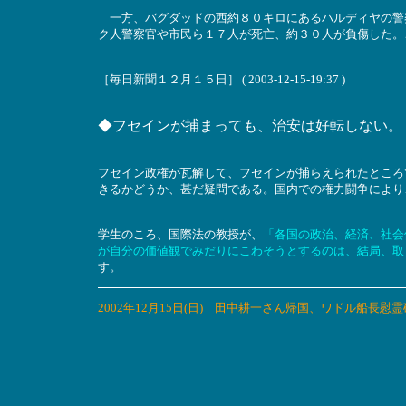
一方、バグダッドの西約８０キロにあるハルディヤの警
ク人警察官や市民ら１７人が死亡、約３０人が負傷した。
［毎日新聞１２月１５日］ ( 2003-12-15-19:37 )
◆フセインが捕まっても、治安は好転しない。
フセイン政権が瓦解して、フセインが捕らえられたところ
きるかどうか、甚だ疑問である。国内での権力闘争により
学生のころ、国際法の教授が、
「各国の政治、経済、社会
が自分の価値観でみだりにこわそうとするのは、結局、取
す。
2002年12月15日(日) 田中耕一さん帰国、ワドル船