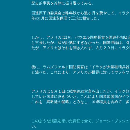
歴史的事実を冷静に振り返ってみる。
国連原子力委員会は昨年秋から数ヶ月を費やして、イラク
年の1月に国連安保理で正式に報告した。
しかし、アメリカは2月、パウエル国務長官を国連外相級
と主張したが、状況証拠にすぎなかった。国際世論は、引
たが、アメリカはそれを聞き入れず、３月２０日にイラク
後に、ラムズフェルド国防長官は「イラクが大量破壊兵器
と述べた。これにより、アメリカが世界に対してウソをつ
アメリカは５月１日に戦争終結宣言を出したが、イラク領
していた国連に泣きついた。これにより国連加盟国がイラ
これを「異教徒の侵略」とみなし、国連職員を含めて、多
このような混乱を招いた責任は全て、ジョージ・ブッシュ
い。