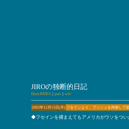
JIROの独断的日記
DiaryINDEX
｜
past
｜
will
2003年12月15日(月)
フセインより、ブッシュを拘束して
◆フセインを捕まえてもアメリカがウソをつい