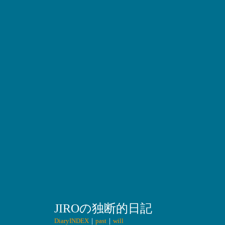
JIROの独断的日記
DiaryINDEX
｜
past
｜
will