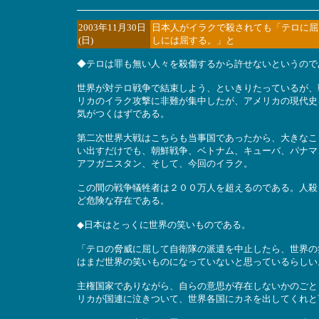
2003年11月30日
日本人がイラクで殺されても「テロに屈
(日)
しには屈する。」と
◆テロは罪も無い人々を殺傷するから許せないというので
世界が対テロ戦争で結束しよう、といきりたっているが、
リカのイラク攻撃に非難が集中したが、アメリカの現代史
気がつくはずである。
第二次世界大戦はこちらも当事国であったから、大きなこ
い出すだけでも、朝鮮戦争、ベトナム、キューバ、パナマ
アフガニスタン、そして、今回のイラク。
この間の戦争犠牲者は２００万人を超えるのである。人殺
ど危険な存在である。
◆日本はとっくに世界の笑いものである。
「テロの脅威に屈して自衛隊の派遣を中止したら、世界の
はまだ世界の笑いものになっていないと思っているらしい
主権国家でありながら、自らの意思が存在しないかのごと
リカが国連に泣きついて、世界各国にカネを出してくれと