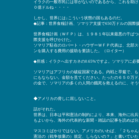
イラクの一般市民には罪がないのであるから、これを助け
０億ドルね・・・・
しかし、世界には↓こういう状態の国もあるのだ。
◆記事：世界食糧計画、ソマリア支援で650万ドルの国際
世界食糧計画（ＷＦＰ）は、１９８１年以来最悪の干ばつ
際支援を呼びかけた。
ソマリア駐在のロバート・ハウザーＷＦＰ代表は、北部ス
ンを購入する費用の援助を要請した。（ロイター）
◆所感：イラクへ出すカネの0.65%ですよ。ソマリアに必
ソマリアはアフリカの破綻国家である。内戦と旱魃で、も
にもならない。金額を見てください。たったの６５０万ド
の金で、ソマリアの多くの人間の餓死を救えるのに、そう
◆アメリカの脅しに屈しないこと。
話がそれた。
世界は、日本は平和憲法の制約により、本来、海外に出兵できな
もよいから、海外の代表的な新聞・雑誌の記事を読めば分
マスコミばかりではない。アメリカのいわば、「２ちゃん
憲法の（戦争放棄の）規定、しらないの？」と書いていた