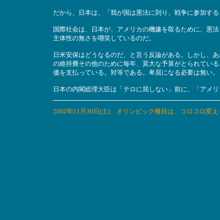
だから、日本は、「我が国は憲法に則り、戦争に参加する
国際社会は、日本が、アメリカの機嫌を取るために、憲法
主体性の無さを嘲笑しているのだ。
日米安保はどうなるのだ、と言う反論がある。しかし、あ
の維持費その他のために毎年、莫大な予算がとられている
価を支払っている。対等である。卑屈になる必要は無い。
日本の内閣総理大臣は「テロに屈しない」前に、「アメリ
2002年11月30日(土) オリンピック種目は、コロコロ