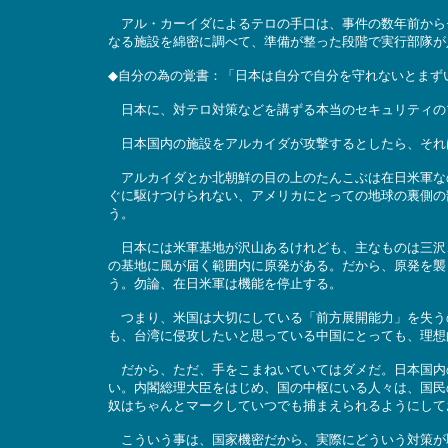
アル・カーイダによるテロの手口は、事件の数年前から
なる施設を綿密に調べて、準備が整った段階で実行部隊が
◆自分の為の覚書：「日本は自分で自分を守れないとまず
日本に、対テロ対策などを講ずる本当のセキュリティの
日本国内の施設をアルカイダが攻撃するとしたら、それ
アルカイダとか北朝鮮の目の上のたんこぶは在日米軍な
ぐに駆けつけられない、アメリカにとっての地球の裏側の
う。
日本には米軍基地が沢山あるけれども、主なものは三沢
の基地に風が届く範囲内に原発がある。だから、原発を襲
う。勿論、在日米軍は機能を停止する。
つまり、米国は大切にしている「前方展開能力」を失う
も、台湾に侵攻したいと思っている中国にとっても、理想
だから、ただ、手をこまねいていてはダメだ。日本国内
い。内閣総理大臣をはじめ、国の中枢にいる人々は、国民
奴はちゃんとマークしていつでも捕まえられるようにして
こういう事は、国家機密だから、実際にどういう対策が