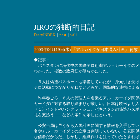
JIROの独断的日記
DiaryINDEX
｜
past
｜
will
2003年06月19日(木)
「アルカイダが日本潜入計画」 何故
◆記事：
パキスタンに潜伏中の国際テロ組織アル・カーイダのメ
わかった。複数の政府筋が明らかにした。
６人は偽造パスポートも準備していたが、身元引き受け
テロ活動につながりかねないとみて、国際的な連携による
昨年春ごろ、６人の代理人を名乗るアル・カーイダ関係
カーイダに対する取り締まりが厳しい。日本は欧米より入
〈１〉インドやバングラデシュ、パキスタンの偽造パスポ
礼を支払う――などの条件を示したという。
公安当局は早くから入国計画に関する情報を入手してい
名やアル・カーイダでの立場は判明していない。公安関係
な信者だからだ。しかし、組織作りを狙っていたとすれば