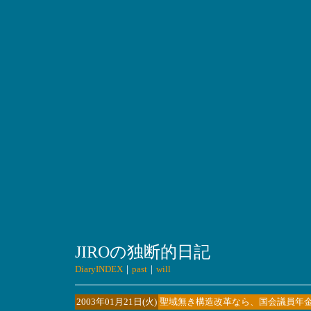
JIROの独断的日記
DiaryINDEX
｜
past
｜
will
2003年01月21日(火)
聖域無き構造改革なら、国会議員年金