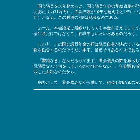
国会議員を10年務めると、国会議員年金の受給資格が発生
月あたり約34万円）。在職年数が10年を超えると1年につき8
円）となる。この財源の7割は税金なのである。
ふーん。本会議場で居眠りしてても年金を貰えてしまう
論年金だけではなくて、在職中もいろいろあるのだろう。
しかも、この国会議員年金の額は議員自身が決めている
額を勧告するのだそうだ。本来、当然そうあるべきであろ
「聖域なき」なんだろう？まず、国会議員の数を減らし
院議員なんて何をしているのか分からない）、年金額も減
収した血税なのだから。
病をおして、薬を飲みながら働いて、税金を納めるのが