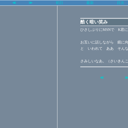
≪
≫
初日
最新
目次
酷く暗い笑み
ひさしぶりにMSNで K君
お互いに話しながら 鏡に
と いわれて ああ そん
さみしいなあ。（さいきん
≪