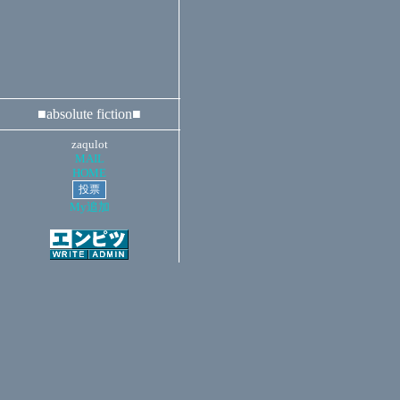
■absolute fiction■
zaqulot
MAIL
HOME
My追加