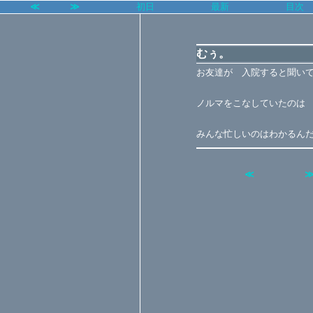
≪
≫
初日
最新
目次
むぅ。
お友達が 入院すると聞い
ノルマをこなしていたのは
みんな忙しいのはわかるん
≪