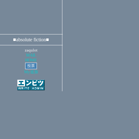
■absolute fiction■
zaqulot
MAIL
HOME
My追加