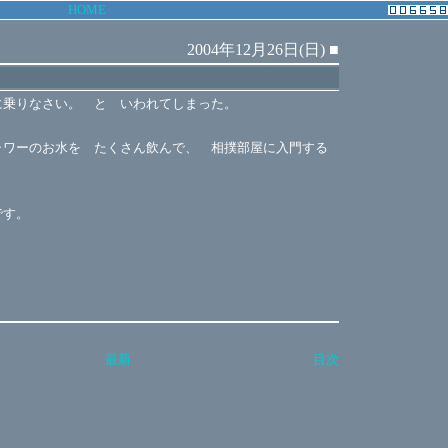
HOME
2004年12月26日(日)
■
に乗りなさい。 と いわれてしまった。
ャワーのお水を たくさん飲んで、 相撲部屋に入門する
です。
最新
目次