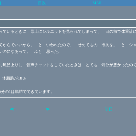
新
目次
MAIL
っているときに 母上にシルエットを見られてしまって、 目の前で体重計
てからでいいから。 と いわれたので、 せめてもの 抵抗を。 と シ
いのになあって。 ふと 思った。
お風呂上りに 音声チャットをしていたときは とても 気分が悪かったの
の、体脂肪が18％
5分の1は脂肪でできています。
≪
≫
初日