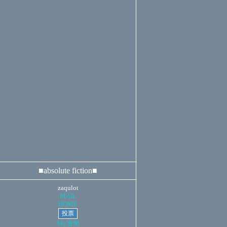
■absolute fiction■
zaqulot
MAIL
HOME
My追加