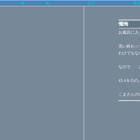
≪
≫
初日
最
懺悔
お風呂に入
洗い終わっ
わけでもな
なので、 
45.4キロ
こまさんの