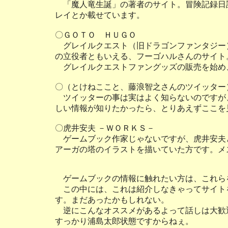
「魔人竜生誕」の著者のサイト。冒険記録日
レイとか載せています。
〇ＧＯＴＯ ＨＵＧＯ
グレイルクエスト（旧ドラゴンファンタジー
の立役者ともいえる、フーゴハルさんのサイト
グレイルクエストファングッズの販売を始め
〇（とけねここと、藤浪智之さんのツイッター
ツイッターの事は実はよく知らないのですが
しい情報が知りたかったら、とりあえずここを
〇虎井安夫 －ＷＯＲＫＳ－
ゲームブック作家じゃないですが、虎井安夫
アーガの塔のイラストを描いていた方です。メ
ゲームブックの情報に触れたい方は、これら
この中には、これは紹介しなきゃってサイト
す。まだあったかもしれない。
逆にこんなオススメがあるよって話しは大歓
すっかり浦島太郎状態ですからねぇ。