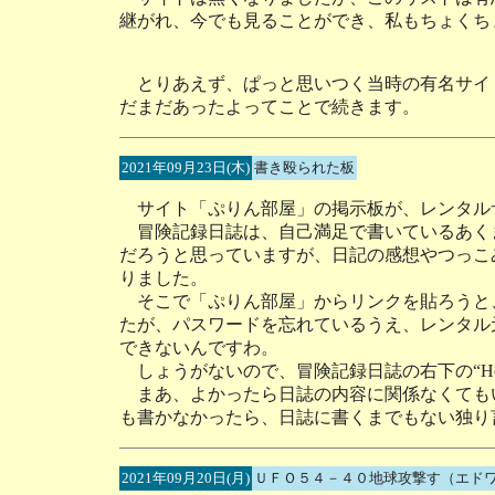
継がれ、今でも見ることができ、私もちょくち
とりあえず、ぱっと思いつく当時の有名サイ
だまだあったよってことで続きます。
2021年09月23日(木)
書き殴られた板
サイト「ぷりん部屋」の掲示板が、レンタル
冒険記録日誌は、自己満足で書いているあく
だろうと思っていますが、日記の感想やつっこ
りました。
そこで「ぷりん部屋」からリンクを貼ろうと
たが、パスワードを忘れているうえ、レンタル
できないんですわ。
しょうがないので、冒険記録日誌の右下の“Ho
まあ、よかったら日誌の内容に関係なくても
も書かなかったら、日誌に書くまでもない独り
2021年09月20日(月)
ＵＦＯ５４－４０地球攻撃す（エド