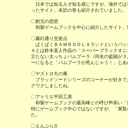
日本では知る人ぞ知る感じですが、海外では
ったサイト。未訳の巻も紹介されていました。
〇創元の思想
和製ゲームブックを中心に紹介したサイト。
〇霧幻通り交差点
ぱくぱくＢＡＭＢＯＯＬＡランドというパッ
Ａとは鈴木直人作品の「スーパーブラックオニ
立たない太っちょバムブーラ（同名の盗賊が３
ーになると「バムブーラが死んじゃう！」とあ
〇ヤズトロモの庵
ブラッドソードシリーズのコーナーが好きで
クワクしましたね。
〇アトリエ平田工房
和製ゲームブックの最高峰との呼び声高い「
特にゲームブック中心ではないですが、「展覧
た。
〇えんぷらＤ