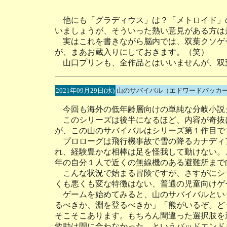
他にも「グラディウス」は？「メトロイド」
いましょうが、そういった熱い意見がある方は
実はこれを書きながら脳内では、双葉クソゲ
が、まあお蔵入りにしておきます。（笑）
山口プリンも、全作品とはいいませんが、双
2021年09月29日(水)
山のサバイバル（エドワードパッカ
今回も海外の低年齢層向けの単純な分岐小説
このシリーズは後半になるほど、内容が奇抜
が、この山のサバイバルはシリーズ第１作目で
プロローグは飛行機事故で雪の降るカナディ
れ、経験豊かな相棒は足を怪我して動けない。
年の自分１人で近くの無線機のある避難所まで
こんな状況で始まる冒険ですが、さすがにシ
くも悪くも変な特徴はない、普通の児童向けゲ
ゲームを始めてみると、山のサバイバルとい
るべきか、淵を登るべきか」「熊がいるぞ。ど
そこそこあります。もちろん間違った選択肢を
救助は間に合わなかった、というバッドエンド