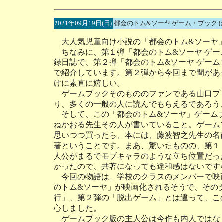
2021年09月19日(日)
都会のトム&ソーヤ ゲーム・ブック
大人気児童向け小説の「都会のトム&ソーヤ
ちなみに、第１弾「都会のトム&ソーヤ ゲームブ
録日誌で、第２弾「都会のトム&ソーヤ ゲームブ
で紹介しています。第２弾から今回まで間があ
けに素直に嬉しい。
ゲームブックそのもののファンである山口プ
り、多くの一般の人に読んでもらえるであろう
そして、この「都会のトム&ソーヤ」ゲーム
ねかおる先生その人が書いていること。ゲーム
思いつつ買ったら、本には、藤波智之先生の名
著ということです。まあ、驚いたものの、第１
人公がまるでモブキャラのような立ち位置だっ
かったので、共著になっても違和感はないです
今回の物語は、学校のクラスのメンバーで映
のトム&ソーヤ」が映画化されるそうで、その
行」、第２弾の「脱出ゲーム」とは違って、こ
心しました。
ゲームブック版の主人公は今作も内人ではな