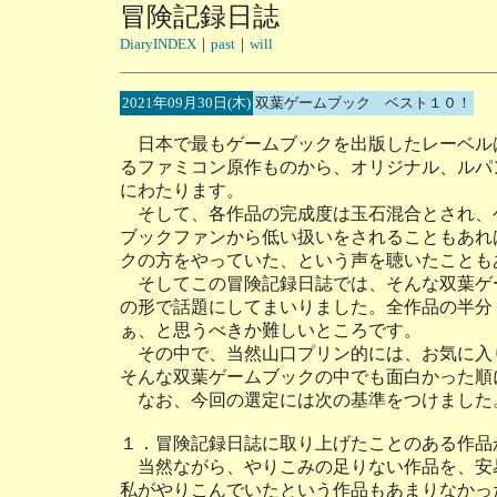
冒険記録日誌
DiaryINDEX
｜
past
｜
will
2021年09月30日(木)
双葉ゲームブック ベスト１０！
日本で最もゲームブックを出版したレーベル
るファミコン原作ものから、オリジナル、ルパ
にわたります。
そして、各作品の完成度は玉石混合とされ、
ブックファンから低い扱いをされることもあれ
クの方をやっていた、という声を聴いたことも
そしてこの冒険記録日誌では、そんな双葉ゲ
の形で話題にしてまいりました。全作品の半分
ぁ、と思うべきか難しいところです。
その中で、当然山口プリン的には、お気に入
そんな双葉ゲームブックの中でも面白かった順
なお、今回の選定には次の基準をつけました
１．冒険記録日誌に取り上げたことのある作品
当然ながら、やりこみの足りない作品を、安
私がやりこんでいたという作品もあまりなかっ