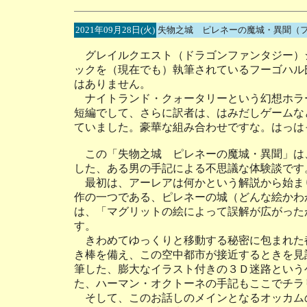
2021年09月28日(火)
失物之城 ピレネーの魔城・異聞（
グレイルクエスト（ドラゴンファンタジー）
ックを（現在でも）執筆されているフーゴハル
はありません。
ナイトランド・クォータリーという幻想ホラ
短編でして、さらに訳者は、はみだしゲームな
ていました。豪華な組み合わせですな。はっは
この「失物之城 ピレネーの魔城・異聞」は
した、ある男の手記による不思議な体験談です
最初は、アーレアは何かという解説から始ま
作の一つである、ピレネーの城（どんな絵かわ
は、「マグリットの絵によって誤解が広がった
す。
きわめてゆっくりと移動する秘密に包まれた
き棒を備え、この空中都市が接近するときを見
筆した、膨大なイラスト付きの３Ｄ迷路という
た、ハーマン・オクトーネの手記もここでチラ
そして、このお話しのメインとなるオッカム