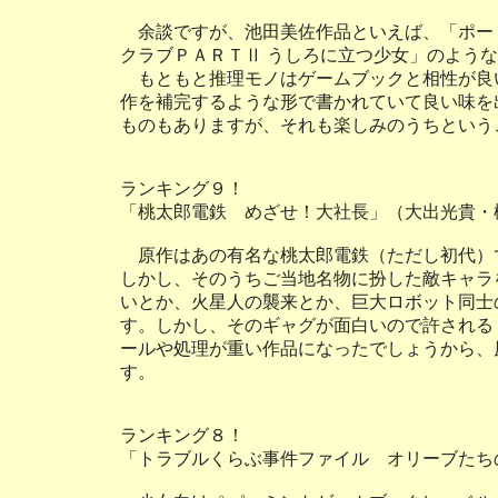
余談ですが、池田美佐作品といえば、「ポート
クラブＰＡＲＴⅡ うしろに立つ少女」のよう
もともと推理モノはゲームブックと相性が良
作を補完するような形で書かれていて良い味を
ものもありますが、それも楽しみのうちという
ランキング９！
「桃太郎電鉄 めざせ！大社長」（大出光貴・
原作はあの有名な桃太郎電鉄（ただし初代）
しかし、そのうちご当地名物に扮した敵キャラ
いとか、火星人の襲来とか、巨大ロボット同士
す。しかし、そのギャグが面白いので許される
ールや処理が重い作品になったでしょうから、
す。
ランキング８！
「トラブルくらぶ事件ファイル オリーブたち