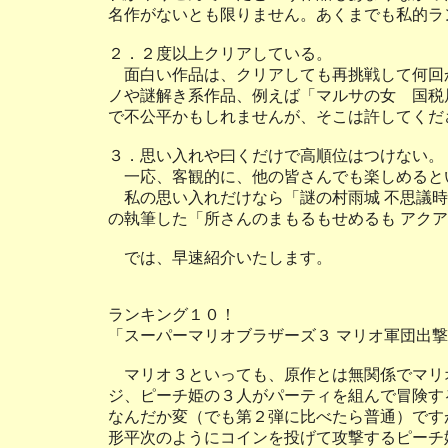
名作がないとも限りません。あくまでも私的ラ
２．２度以上クリアしている。
面白い作品は、クリアしても再挑戦して何回
ノや謎解き系作品、例えば「マルサの女 国税
で不公平かもしれませんが、そこは許してくだ
３．思い入れや曰くだけで高順位はつけない。
一応、客観的に、他の皆さんでも楽しめると
私の思い入れだけなら「謎の村雨城 不思議時
の執筆した「所さんのまもるもせめるも アク
では、早速紹介いたします。
ランキング１０！
「スーパーマリオブラザーズ３ マリオ軍団出
マリオ３といっても、原作とは無関係でマリ
ジ、ピーチ姫の３人がパーティを組んで冒険す
なんだか変（でも第２弾に比べたら普通）です
形平次のようにコインを投げて攻撃するピーチ