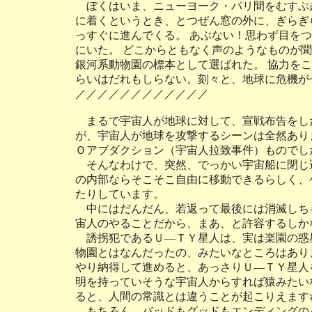
ぼくはいま、ニューヨーク・パリ間をむすぶ
に着くというとき、とつぜん窓の外に、ぎらぎ
っすぐに進んでくる。 あぶない！思わず目を
にいた。 どこからともなく声のようなものが
銀河系動物園の標本として選ばれた。 協力を
らいはだれもしらない。刻々と、地球に危機が
／／／／／／／／／／／／
まるで宇宙人が地球に対して、宣戦布告をし
が、宇宙人が地球を攻撃するシーンは全然あり
Ｏアブダクション（宇宙人​拉致事件）ものでし
そんなわけで、突然、でっかい宇宙船に閉じ
の内部ならそこそこ自由に移動できるらしく、
たりしています。
中にはだんだん、若返って最後には消滅しち
宙人のやることだから、まあ、と許容するしか
誘拐犯であるＵ―ＴＹ星人は、実は楽園の惑星
物園とはなんだったの、みたいなところはあり
やり納得して進めると、あっさりＵ―ＴＹ星人
明を持っていそうな宇宙人からすれば猿みたい
ると、人間の常識とは違うことが起こりえます
もちろん、バッドもグッドもエンディングの