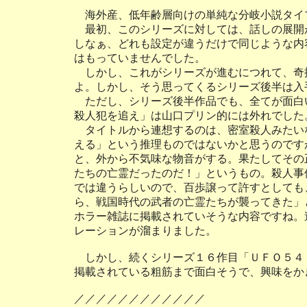
海外産、低年齢層向けの単純な分岐小説タイ
最初、このシリーズに対しては、話しの展開
しなぁ、どれも設定が違うだけで同じような内
はもっていませんでした。
しかし、これがシリーズが進むにつれて、奇
よ。しかし、そう思ってくるシリーズ後半は入
ただし、シリーズ後半作品でも、全てが面白
殺人犯を追え」は山口プリン的には外れでした
タイトルから連想するのは、密室殺人みたい
える」という推理ものではないかと思うのです
と、外から不気味な物音がする。果たしてその
たちの亡霊だったのだ！」というもの。殺人事
では違うらしいので、百歩譲って許すとしても
ら、戦国時代の武者の亡霊たちが襲ってきた」
ホラー雑誌に掲載されていそうな内容ですね。
レーションが溜まりました。
しかし、続くシリーズ１６作目「ＵＦＯ５４
掲載されている粗筋まで面白そうで、興味をか
／／／／／／／／／／／／