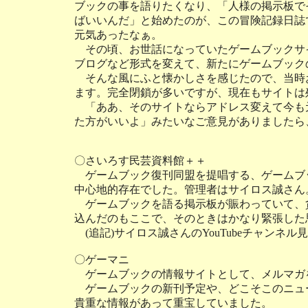
ブックの事を語りたくなり、「人様の掲示板で
ばいいんだ」と始めたのが、この冒険記録日誌
元気あったなぁ。
その頃、お世話になっていたゲームブックサ
ブログなど形式を変えて、新たにゲームブック
そんな風にふと懐かしさを感じたので、当時
ます。完全閉鎖が多いですが、現在もサイトは
「ああ、そのサイトならアドレス変えて今も
た方がいいよ」みたいなご意見がありましたら
〇さいろす民芸資料館＋＋
ゲームブック復刊同盟を提唱する、ゲームブ
中心地的存在でした。管理者はサイロス誠さん。
ゲームブックを語る掲示板が賑わっていて、
込んだのもここで、そのときはかなり緊張した
(追記)サイロス誠さんのYouTubeチャンネ
〇ゲーマニ
ゲームブックの情報サイトとして、メルマガ
ゲームブックの新刊予定や、どこそこのニュ
貴重な情報があって重宝していました。