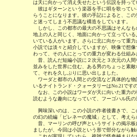
は天に向かって消え失せたという伝説を持って
彼はギターンという楽器を手に唄を歌ってい
らうことになります。彼の手記によると、この
と迷ってしまう不思議な構造をしています。
しかし、この都市の最大の不思議はそんなも
地上の人と同じく、地面に向かって立っている
いている人がいます。さらに北に向かって重力
小説では淡々と紹介していますが、映像で想像
わって、その人にとっての重力が変わる仕組み
昔、読んだ短編小説に２次元と３次元の人間
並みをした世界に住む、ある男のちょっと素敵
て、それを久しぶりに思い出しました。
ワーダと都市の人間との交流など具体的な物
いるナイトランド・クォータリーはNo.21で
なお、この小説はワーダが天に向いた重力の
読むような趣向になっていて、フーゴハル氏の
興味深いのは、この小説の作者後書きで、こ
の幻の続編「ピレネーの魔城」として、考えら
昔、マーリンの呼び声というサイトの掲示板
ましたが、今回は小説という形で部分ながら触
これが実現していたら、複雑で怪奇極まりな