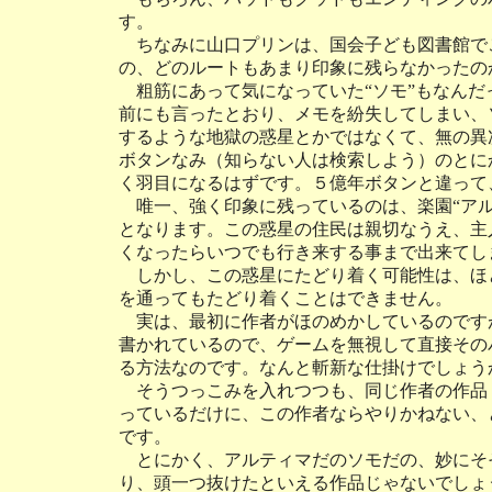
す。
ちなみに山口プリンは、国会子ども図書館で
の、どのルートもあまり印象に残らなかったの
粗筋にあって気になっていた“ソモ”もなんだ
前にも言ったとおり、メモを紛失してしまい、
するような地獄の惑星とかではなくて、無の異
ボタンなみ（知らない人は検索しよう）のとに
く羽目になるはずです。５億年ボタンと違って
唯一、強く印象に残っているのは、楽園“アル
となります。この惑星の住民は親切なうえ、主
くなったらいつでも行き来する事まで出来てし
しかし、この惑星にたどり着く可能性は、ほ
を通ってもたどり着くことはできません。
実は、最初に作者がほのめかしているのです
書かれているので、ゲームを無視して直接その
る方法なのです。なんと斬新な仕掛けでしょう
そうつっこみを入れつつも、同じ作者の作品
っているだけに、この作者ならやりかねない、
です。
とにかく、アルティマだのソモだの、妙にそ
り、頭一つ抜けたといえる作品じゃないでしょ