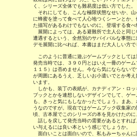
く、シリーズ全体でも難易度は低い方でした。
それにしても、こんな極限状態なせいか、山
に蜂蜜を塗って食べて人心地つくシーンとか、
た描写があるわけでもないのに、登場する食べ
展開によっては、ある避難所で主人公と同じ
遭遇するという、全然別のサバイバルな事態に
デモ展開に比べれば、本書はまだ大人しい方で
このように普通に遊ぶゲームブックとしては
発売当時では、３９０円とはいえ一冊のゲーム
１１５）は否めません。今なら気にならないで
が周囲にあるうえ、乏しいお小遣いでとか考え
います。
しかも、装丁の表紙が、カナディアン・ロッ
ブックとかを連想しないデザインでして、ゲー
も、きっと気にもしなかったでしょう。まあ、
うなのですが。現在ではゲームブック収集家の
頃、古本屋でこのシリーズの本を見かけたのに
話しを戻して発売当時の需要があるとすれば
い与えるには良い本という感じでしょうか。
面白いことは面白いので、私もみーちゃんに