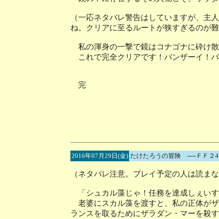
（一応ネタバレ警告はしていますが、主人
ね。クリアに至るルートが狭すぎるのが難
私の渾身の一撃で鏡はコナゴナに砕け散
これで完全クリアです！バンザーイ！バ
完
2016年07月29日(金)
たけたろうの冒険 ──ＦＦ２
（ネタバレ注意。プレイ予定の人は読まな
「シュカル藻じゃ！任務を達成しぇいす
老婆にスカル藻を渡すと、私の正体がザ
ランスを取るためにザラダン・マーを殺す