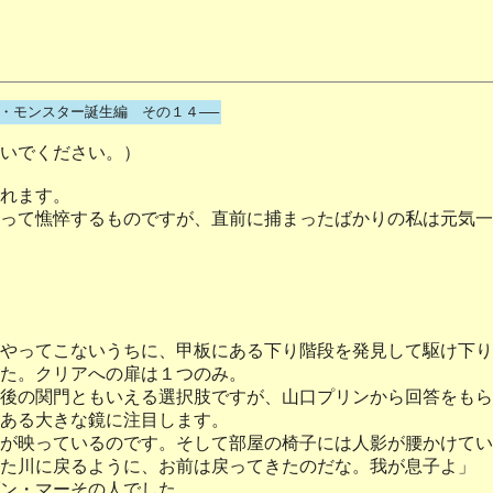
4・モンスター誕生編 その１４──
いでください。）
れます。
って憔悴するものですが、直前に捕まったばかりの私は元気一
やってこないうちに、甲板にある下り階段を発見して駆け下り
た。クリアへの扉は１つのみ。
後の関門ともいえる選択肢ですが、山口プリンから回答をもら
ある大きな鏡に注目します。
が映っているのです。そして部屋の椅子には人影が腰かけてい
た川に戻るように、お前は戻ってきたのだな。我が息子よ」
ン・マーその人でした。