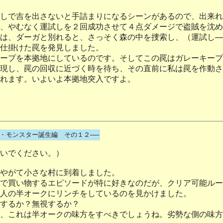
しで吉を出さないと手詰まりになるシーンがあるので、出来れ
、やむなく運試しを２回成功させて４点ダメージで盗賊を沈め
は、ダーガと別れると、さっそく森の中を捜索し、（運試し─
仕掛けた罠を発見しました。
ープを本拠地にしているのです。そしてこの罠はガレーキープ
現し、罠の回収に近づく時を待ち、その直前に私は罠を作動さ
れます。いよいよ本拠地突入ですよ。
4・モンスター誕生編 その１２──
いでください。）
やがて小さな村に到着しました。
で買い物するエピソードが特に好きなのだが、クリア可能ルー
人の半オークにリンチをしているのを見かけました。
するか？無視するか？
、これは半オークの味方をすべきでしょうね。劣勢な側の味方