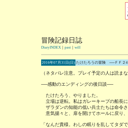
冒険記録日誌
DiaryINDEX
｜
past
｜
will
2016年07月31日(日)
たけたろうの冒険 ──ＦＦ２
（ネタバレ注意。プレイ予定の人は読まな
──感動のエンディングの後日談──
たけたろう、やりました。
立場は逆転。私はガレーキープの船長に
ザラダンの知能の低い兵士たちは命令さ
意気揚々と、扉を開けてホールに戻り、
「なんだ貴様。わしの眠りを乱してタダで