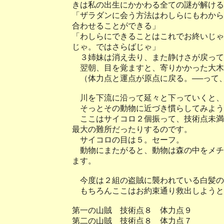
きは私の出生にかかわる全ての謎が解ける
「ザラダンに会う方法はわしらにもわから
合わせることができる」
「わしらにできることはこれでお終いじゃ
じゃ。ではさらばじゃ」
３姉妹は消え去り、また静けさが戻って
翌朝、目を覚ますと、寄りかかった大木
（体力点と運点が原点に戻る。──って
川を下流に沿って延々と下っていくと、
そっとその動物に近づき慣らしてみよう
ここはサイコロ２個振って、技術点未満
最大の難所だったりするのです。
サイコロの目は５。セーフ。
動物にまたがると、動物は森の中をメチ
ます。
今度は２組の盗賊に襲われている白髪の
もちろんここはお約束通り救出しようと
第一の山賊 技術点８ 体力点９
第二の山賊 技術点８ 体力点７