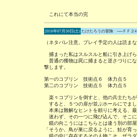
これにて本当の完
2016年07月30日(土)
たけたろうの冒険 ──ＦＦ２
（ネタバレ注意。プレイ予定の人は読まな
捕まった私はスルスルと船に引き上げら
普通の獲物は罠に捕まると逆さづりにな
撃します。
第一のコブリン 技術点６ 体力点５
第二のコブリン 技術点５ 体力点５
楽々コブリンを倒すと、他の兵士たちが
すると、５つの扉が並ぶホールにでまし
本来は難解なヒントを頼りに考える、最
迷わず、その一つに飛び込んで、そこに
鏡の向こうにはこちらとは違う別の部屋
「そうか。鳥が巣に戻るように、鮭が育っ
鏡の中に存在するその人物こそ、ザラダ