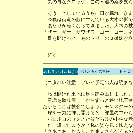
気の毒なグロッグ。この幸運の薬を飲ん
そうこうしているうちに日が暮れてきま
今晩は街道の脇に生えている大木の影で
あたりが暗くなってきました。大木の枝
「ザー、ザー、ザワザワ、ゴー、ゴー、ネ
目を開けると、あのドリーの３姉妹が立
続く
2016年07月27日(水)
たけたろうの冒険 ──ＦＦ２
（ネタバレ注意。プレイ予定の人は読まな
私は開けた土地に足を踏み出しました。
意識を取り戻してからずっと狭い地下迷
だからここは教会でしょう。モンスターの
扉を一気に押し開けると、部屋の中から
ボロボロの服をきた皺だらけの小柄な老
だ、誰でしょうか？私の姿を見て怯えな
「さあさあ、お入り。おまえさんがくるの