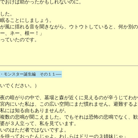
でおけば助かったかもしれないのに。
した。
眠ることにしましょう。
が風に揺れる音を聞きながら、ウトウトしていると、何か別の
ー、ネー、根ー！」
っていたのです。
4・モンスター誕生編 その１１──
いでください。）
夜の暗がりの中で、墓場と森が近くに見えるのが辛うじてわか
宮内にいた私は、この広い空間にまだ慣れません。避難するよ
私には知る由もありませんが。
複数の悲鳴が聞こえました。でもそれは恐怖の悲鳴でなく、歓
婆が３人立って、私を見ています。
いのはただ者ではないですよ。
を待っておったんじゃよ。わしらはドリーの３姉妹じゃ」