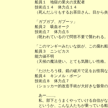
船員１ 地獄の業火の支配者
技術点１４ 体力点１４
（死んだふりもするお茶目さん。目から炎
「ガブガブ、ガブーッ」
船員２ 吸血オーク
技術点７ 体力点５
（呪われているので問答不要で襲われる。
「このマンギーみたいな奴が、この腐れ船
船員３ ニンビカス
能力値不明
（天候の魔法使い。とても気難しい性格。
「たけたろう様。鏡の破片で足をお怪我な
船員４ キンメル・ボーン
技術点８ 体力点７
（ショッカー的改造手術が大好きな骸骨の
あー……。
私、部下とうまくやっていける自信がな
というか、こんな人たちが乗っている船