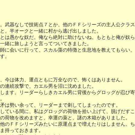
。武器なしで技術点７とか、他のＦＦシリーズの主人公クラス
と、半オークと一緒に村から逃げ出しました。
とは愚かな奴だ。俺なら絶対に助けないね。もともと俺が奴ら
一緒に旅しようと言ってついてきました。
師に会いに行って、スカル藻の特徴と生息地を教えてもらい、
す。
、今は体力、運点ともに万全なので、怖くはありません。
の連続攻撃で、カエル男を沼に沈めました。
します。リーダーらしきカエル男に背後からグロッグが忍び寄
。
矛は勢い余って、リーダーまで刺してしまったのです。
している間に、私はグロッグの荷物を拾い上げて、脱げだすこ
の荷物を改めますと、幸運の薬と、謎の木箱がありました。
他のＦＦシリーズみたいに原運点まで増えたりはしません。ち
ま持っておきます。