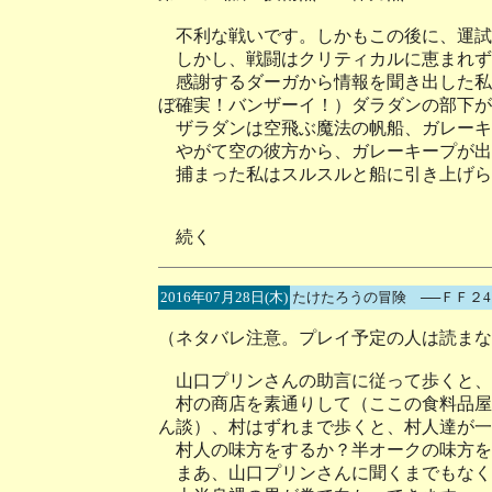
不利な戦いです。しかもこの後に、運試
しかし、戦闘はクリティカルに恵まれず
感謝するダーガから情報を聞き出した私
ぼ確実！バンザーイ！）ダラダンの部下が
ザラダンは空飛ぶ魔法の帆船、ガレーキ
やがて空の彼方から、ガレーキープが出
捕まった私はスルスルと船に引き上げら
続く
2016年07月28日(木)
たけたろうの冒険 ──ＦＦ２
（ネタバレ注意。プレイ予定の人は読まな
山口プリンさんの助言に従って歩くと、
村の商店を素通りして（ここの食料品屋
ん談）、村はずれまで歩くと、村人達が一
村人の味方をするか？半オークの味方を
まあ、山口プリンさんに聞くまでもなく