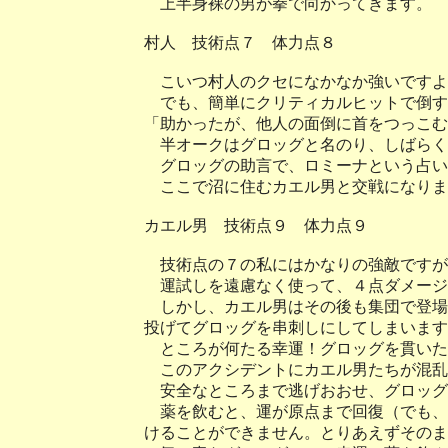
上半身裸の男が拳で向かってきます。
村人 技術点７ 体力点８
こいつ村人のクセになかなか強いですよ
でも、簡単にクリティカルヒットで倒す
「助かったが、他人の面倒に首をつっこむ
半オークはグロッグと名のり、しばらく
グロッグの助言で、ロミーナという占い
ここで沼に住むカエル男と交戦になりま
カエル男 技術点９ 体力点９
技術点の７の私にはかなりの強敵ですが
運試しを遠慮なく使って、４点ダメージ
しかし、カエル男はその後も集団で登場
投げてグロッグを串刺しにしてしまいます
ところが何たる幸運！グロッグを貫いた
このアクシデントにカエル男たちが混乱
安全なところまで逃げおおせ、グロッグ
薬を飲むと、運が原点まで回復（でも、
けることができません。とりあえずそのま