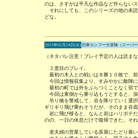
のは、さすがは平凡な作品など作らないス
それにしても、このシリーズの他の未読
どな。
2015年02月24日(火)
烈拳カンフー大冒険（スーパー
（ネタバレ注意！プレイ予定の人は読まな
２度目のプレイ。
最初の木人との戦いは８勝１０敗で、前
今回は情報収集より、すみやかに敵陣に
最初の町では外をぶらつくことなく宿で
今回は東側から乗り込もうとすると、深
吊り橋を警戒して、谷を降りていく選択
ギリギリ飛び乗れそうだが、そのまま谷底
岩に飛び移ると、なんと岩はハリボテだ
のの、一日の休息だけで復帰できた。それ
老夫婦の営業している茶屋にたどり着い