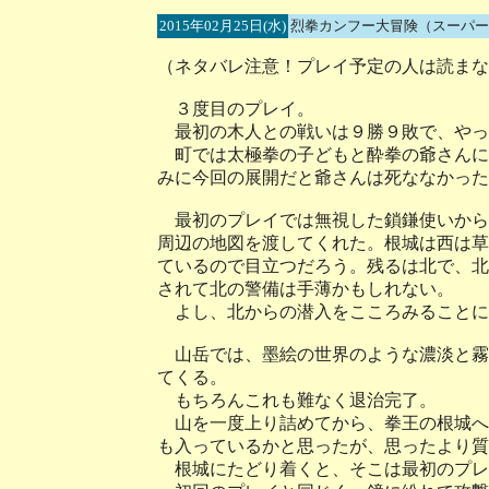
2015年02月25日(水)
烈拳カンフー大冒険（スーパー
（ネタバレ注意！プレイ予定の人は読まな
３度目のプレイ。
最初の木人との戦いは９勝９敗で、やっ
町では太極拳の子どもと酔拳の爺さんに
みに今回の展開だと爺さんは死ななかった
最初のプレイでは無視した鎖鎌使いから
周辺の地図を渡してくれた。根城は西は草
ているので目立つだろう。残るは北で、北
されて北の警備は手薄かもしれない。
よし、北からの潜入をこころみることに
山岳では、墨絵の世界のような濃淡と霧
てくる。
もちろんこれも難なく退治完了。
山を一度上り詰めてから、拳王の根城へ
も入っているかと思ったが、思ったより質
根城にたどり着くと、そこは最初のプレ