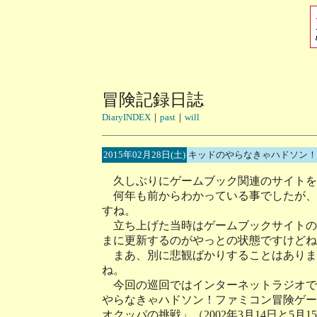
冒険記録日誌
DiaryINDEX
｜
past
｜
will
2015年02月28日(土)
キッドのやらなきゃハドソン！
久しぶりにゲームブック関連のサイトを
何年も前からわかっている事でしたが、ネ
すね。
立ち上げた当時はゲームブックサイトの
まに更新するのがやっとの状態ですけどね
まあ、別に悲観ばかりすることはありま
ね。
今回の巡回ではインターネットラジオで
やらなきゃハドソン！ファミコン冒険ゲー
オクッパの挑戦」（2002年3月14日と