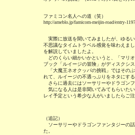
ファミコン名人への道（笑）
http://ameblo.jp/famicom-meijin-road/entry-11
実際に放送を聞いてみましたが、ゆるい
不思議なタイムトラベル感覚を味わえまし
を解説していましたよ。
どのくらい細かいかというと、「マリオ
ブック「ルイージの冒険」がディスクシス
「大魔王ネオクッパの挑戦」ではそのぶ
れて、ルイージの不遇っぷりをネタにする
さらに過去にはソーサリーやドラゴンフ
気になる人は是非聞いてみてもらいたい
レイ予定という希少な人がいましたらご注
（追記）
ソーサリーやドラゴンファンタジーの話題
た。