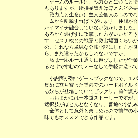
ゲームのルールは、戦力点と生命点と情
もありますが、所持品管理はほとんど必要
戦力点と生命点は主人公個人のものでな
ームから離脱すれば下がります。仲間が合
がイマイチ融合していない気がしました。
あるから逃げずに攻撃した方がいいだろう
す。セスナ機との戦闘と救出場面くらいか
の、これなら単純な分岐小説にした方が良
ら、また違ったかもしれないですが。
私は一応ルール通りに遊びましたが作業
るだけですむのでメモなしで手軽に遊べ
小説面が強いゲームブックなので、１パ
集めに立ち寄った香港でのハードボイルド
る奴らが登場していてビックリ。前作読ん
おおまかには一本道ストーリーですが、
選択肢がほとんどなくなり、普通の小説み
全体として意外と楽しめたので前作の小
味でもオススメできる作品です。