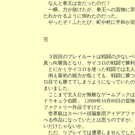
なんと拳王は女だったのだ！
一瞬、力が抜けたが、拳王への貢物に苦
たれかかるように倒れたのだった。
やったぞ！ふたたび、町や村に平和が戻
完
３回目のプレイルートは戦闘の少ないベ
真っ向勝負となり、サイコロの戦闘で勝利
とにかくサイコロを使った戦闘では主人
例え最初の能力が低くても、戦闘に勝つ
ロ目でも勝ててしまうようになっていたの
まいました。
ここまで主人公が無敵なゲームブックは、
ドラキュラ伯爵」（2009年10月09日
ファクトリー作品ですけど。
世界観はスーパー頭脳集団アイデアファ
べる作品になっていたとは思うのですが。
いだけじゃないか。
ただ、リプレイでは遭遇しませんでした