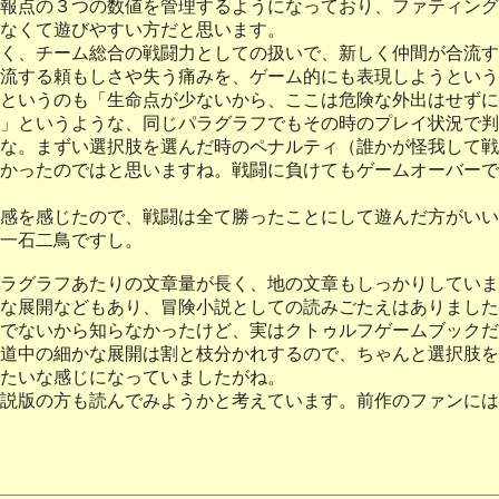
報点の３つの数値を管理するようになっており、ファティング
なくて遊びやすい方だと思います。
く、チーム総合の戦闘力としての扱いで、新しく仲間が合流す
流する頼もしさや失う痛みを、ゲーム的にも表現しようという
というのも「生命点が少ないから、ここは危険な外出はせずに
」というような、同じパラグラフでもその時のプレイ状況で判
な。まずい選択肢を選んだ時のペナルティ（誰かが怪我して戦
かったのではと思いますね。戦闘に負けてもゲームオーバーで
感を感じたので、戦闘は全て勝ったことにして遊んだ方がいい
て一石二鳥ですし。
ラグラフあたりの文章量が長く、地の文章もしっかりしていま
な展開などもあり、冒険小説としての読みごたえはありました
でないから知らなかったけど、実はクトゥルフゲームブックだ
道中の細かな展開は割と枝分かれするので、ちゃんと選択肢を
たいな感じになっていましたがね。
説版の方も読んでみようかと考えています。前作のファンには