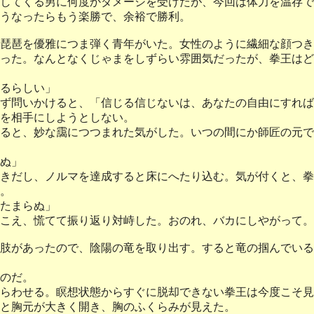
してくる男に何度かダメージを受けたが、今回は体力を温存で
うなったらもう楽勝で、余裕で勝利。
琵琶を優雅につま弾く青年がいた。女性のように繊細な顔つき
った。なんとなくじゃまをしずらい雰囲気だったが、拳王はど
るらしい」
ず問いかけると、「信じる信じないは、あなたの自由にすれば
を相手にしようとしない。
ると、妙な靄につつまれた気がした。いつの間にか師匠の元で
ぬ」
きだし、ノルマを達成すると床にへたり込む。気が付くと、拳
。
たまらぬ」
こえ、慌てて振り返り対峙した。おのれ、バカにしやがって。
肢があったので、陰陽の竜を取り出す。すると竜の掴んでいる
のだ。
らわせる。瞑想状態からすぐに脱却できない拳王は今度こそ見
と胸元が大きく開き、胸のふくらみが見えた。