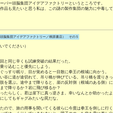
ーパー頭脳集団アイデアファクトリーというところです。
作品も見たいと思う私は、この謎の製作集団の魅力に中毒して
頭脳集団アイデアファクトリー／桐原書店） その５
いでください）
回と同じ辛くも試練突破の結果だった。
乗り込むこと優先にしよう。
ぐっすり眠り、目が覚めると一目散に拳王の根城に向かう。
い谷に道が途切れて、吊り橋が伸びている。吊り橋を渡りきっ
肢を選ぶ。途中まで降りると、崖の反対側（根城のある側）に
まで降りるか？岩に飛び移るか？
ったらしく。君は崖下に真っ逆さま。幸いなんとか助かったよ
にしてもギャグみたいな罠だな。
たので、旅の用事を聞いてくる彼らに今度は拳王を倒しに行く