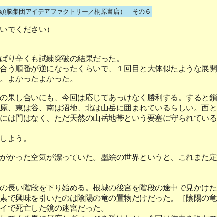
頭脳集団アイデアファクトリー／桐原書店） その６
いでください）
ぱり辛くも試練突破の結果だった。
合う順番が逆になったくらいで、１回目と大体似たような展開
。よかったよかった。
の果し合いにも、今回は応じてあっけなく勝利する。すると鎖
原、東は谷、南は沼地、北は山岳に囲まれているらしい。西と
には門はなく、ただ天然の山岳地帯という要塞に守られている
しよう。
がかった空気が漂っていた。墨絵の世界というと、これまた定
の長い階段を下り始める。根城の後宮を階段の途中で見かけた
素で興味を引いたのは陰陽の竜の置物だけだった。［陰陽の竜
イで死亡した鏡の迷宮だった。