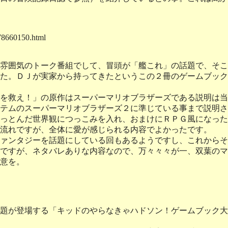
978660150.html
雰囲気のトーク番組でして、冒頭が「艦これ」の話題で、そこ
た。ＤＪが実家から持ってきたというこの２冊のゲームブック
を救え！」の原作はスーパーマリオブラザーズである説明は当
テムのスーパーマリオブラザーズ２に準じている事まで説明さ
っとんだ世界観につっこみを入れ、おまけにＲＰＧ風になった
流れですが、全体に愛が感じられる内容でよかったです。
ァンタジーを話題にしている回もあるようですし、これからそ
ですが、ネタバレありな内容なので、万々々々が一、双葉のマ
意を。
が登場する「キッドのやらなきゃハドソン！ゲームブック大特集」