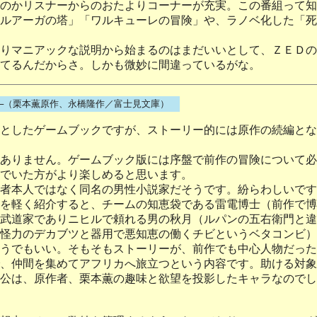
のかリスナーからのおたよりコーナーが充実。この番組って知
ルアーガの塔」「ワルキューレの冒険」や、ラノベ化した「死
りマニアックな説明から始まるのはまだいいとして、ＺＥＤの
てるんだからさ。しかも微妙に間違っているがな。
声─（栗本薫原作、永橋隆作／富士見文庫）
としたゲームブックですが、ストーリー的には原作の続編とな
ありません。ゲームブック版には序盤で前作の冒険について必
でいた方がより楽しめると思います。
者本人ではなく同名の男性小説家だそうです。紛らわしいです
を軽く紹介すると、チームの知恵袋である雷電博士（前作で博
武道家でありニヒルで頼れる男の秋月（ルパンの五右衛門と違
怪力のデカブツと器用で悪知恵の働くチビというベタコンビ）
うでもいい。そもそもストーリーが、前作でも中心人物だった
、仲間を集めてアフリカへ旅立つという内容です。助ける対象
公は、原作者、栗本薫の趣味と欲望を投影したキャラなのでし