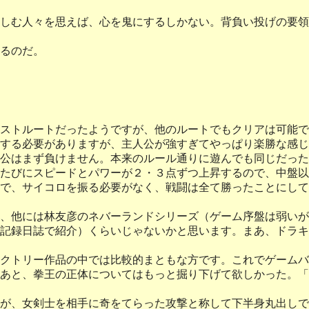
しむ人々を思えば、心を鬼にするしかない。背負い投げの要領
るのだ。
ストルートだったようですが、他のルートでもクリアは可能で
する必要がありますが、主人公が強すぎてやっぱり楽勝な感じ
公はまず負けません。本来のルール通りに遊んでも同じだった
たびにスピードとパワーが２・３点ずつ上昇するので、中盤以
で、サイコロを振る必要がなく、戦闘は全て勝ったことにして
他には林友彦のネバーランドシリーズ（ゲーム序盤は弱いが、
の冒険記録日誌で紹介）くらいじゃないかと思います。まあ、ド
クトリー作品の中では比較的まともな方です。これでゲームバ
あと、拳王の正体についてはもっと掘り下げて欲しかった。「
が、女剣士を相手に奇をてらった攻撃と称して下半身丸出しで