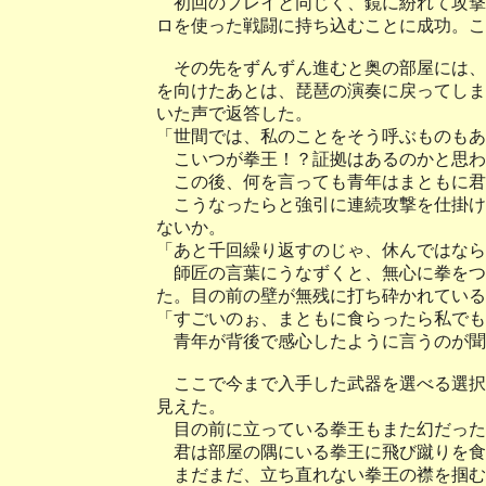
初回のプレイと同じく、鏡に紛れて攻撃
ロを使った戦闘に持ち込むことに成功。こ
その先をずんずん進むと奥の部屋には、
を向けたあとは、琵琶の演奏に戻ってしま
いた声で返答した。
「世間では、私のことをそう呼ぶものもあ
こいつが拳王！？証拠はあるのかと思わ
この後、何を言っても青年はまともに君
こうなったらと強引に連続攻撃を仕掛け
ないか。
「あと千回繰り返すのじゃ、休んではなら
師匠の言葉にうなずくと、無心に拳をつ
た。目の前の壁が無残に打ち砕かれている
「すごいのぉ、まともに食らったら私でも
青年が背後で感心したように言うのが聞
ここで今まで入手した武器を選べる選択
見えた。
目の前に立っている拳王もまた幻だった
君は部屋の隅にいる拳王に飛び蹴りを食
まだまだ、立ち直れない拳王の襟を掴む