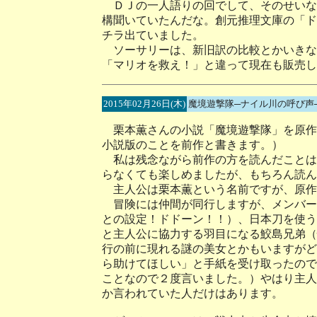
ＤＪの一人語りの回でして、そのせいな
構聞いていたんだな。創元推理文庫の「ド
チラ出ていました。
ソーサリーは、新旧訳の比較とかいきな
「マリオを救え！」と違って現在も販売し
2015年02月26日(木)
魔境遊撃隊─ナイル川の呼び
栗本薫さんの小説「魔境遊撃隊」を原作
小説版のことを前作と書きます。）
私は残念ながら前作の方を読んだことは
らなくても楽しめましたが、もちろん読ん
主人公は栗本薫という名前ですが、原作
冒険には仲間が同行しますが、メンバー
との設定！ドドーン！！）、日本刀を使う
と主人公に協力する羽目になる鮫島兄弟（
行の前に現れる謎の美女とかもいますがど
ら助けてほしい」と手紙を受け取ったので
ことなので２度言いました。）やはり主人
か言われていた人だけはあります。