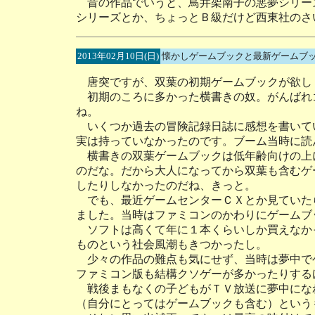
昔の作品でいうと、鳥井架南子の悪夢シリー
シリーズとか、ちょっとＢ級だけど西東社のさ
2013年02月10日(日)
懐かしゲームブックと最新ゲームブ
唐突ですが、双葉の初期ゲームブックが欲し
初期のころに多かった横書きの奴。がんばれ
ね。
いくつか過去の冒険記録日誌に感想を書いて
実は持っていなかったのです。ブーム当時に読
横書きの双葉ゲームブックは低年齢向けの上
のだな。だから大人になってから双葉も含むゲ
したりしなかったのだね、きっと。
でも、最近ゲームセンターＣＸとか見ていた
ました。当時はファミコンのかわりにゲームブ
ソフトは高くて年に１本くらいしか買えなか
ものという社会風潮もきつかったし。
少々の作品の難点も気にせず、当時は夢中で
ファミコン版も結構クソゲーが多かったりする
戦後まもなくの子どもがＴＶ放送に夢中にな
（自分にとってはゲームブックも含む）という