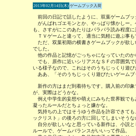
2013年02月14日(木)
ゲームブック入荷
前回の日記で話したように、双葉ゲームブッ
がんばれゴエモンとか、やっぱり懐かしー。
も、さすがにこのあたりはパラパラ読み程度に
ＴＶゲームと違って、適当に気軽に遊ぶ事も
ただ、双葉初期の横書きゲームブックが欲し
でした。
他の作品と記憶がごっちゃになっていたのか
でも、原作に近いシリアスなＳＦの雰囲気で
いる様子なので、これはそのうちじっくり遊び
ああ、「そのうちじっくり遊びたいゲームブ
新作の方はまだ到着待ちです。購入前の印象
が、実際はどうかな。
例え中学生的妄想や萌えにみちた世界観でも
凝ったルールだとちょっと嫌かな。
気持ちの上ではそうゆう作品を許容できても
ックリスト」の後ろの方に回してしまいそうな
自分が欲しいなと思っている新作は、小説と
ルールで、ゲームバランスがいいって作品。