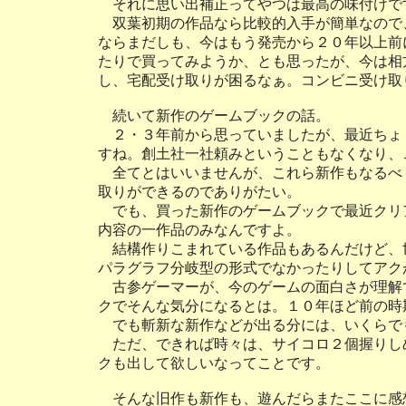
それに思い出補正ってやつは最高の味付けで
双葉初期の作品なら比較的入手が簡単なので
ならまだしも、今はもう発売から２０年以上前
たりで買ってみようか、とも思ったが、今は相
し、宅配受け取りが困るなぁ。コンビニ受け取
続いて新作のゲームブックの話。
２・３年前から思っていましたが、最近ちょ
すね。創土社一社頼みということもなくなり、
全てとはいいませんが、これら新作もなるべ
取りができるのでありがたい。
でも、買った新作のゲームブックで最近クリ
内容の一作品のみなんですよ。
結構作りこまれている作品もあるんだけど、
パラグラフ分岐型の形式でなかったりしてアク
古参ゲーマーが、今のゲームの面白さが理解
クでそんな気分になるとは。１０年ほど前の時
でも斬新な新作などが出る分には、いくらで
ただ、できれば時々は、サイコロ２個握りし
クも出して欲しいなってことです。
そんな旧作も新作も、遊んだらまたここに感