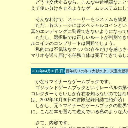
どうせ交代するなら、こんな中途半端なこと
えて使い分けさせるようなゲームシステムにし
そんなわけで、ストーリーもシステムも物足
ただ、各ステージにはスペシャルコインとい
真のエンディングに到達できないようになって
ただし、選択肢では正しいルートが判別でき
ルコインのコンプリートは困難でしょう。
私的には不気味なクッパの存在だけを感じさ
マリオを送り届ける任務自体は完了できてるし
2012年04月01日(日)
百年眠りの冬（大杉水京／東宝出版
かなりマイナーなゲームブックです。
ゴジランドゲームブックというレーベルの第
コレクターくらいしか存在を知らないのではな
は、2002年10月30日の冒険記録日誌で紹介済）
しかし、元々マイナーなゲームブックの世界
に、こんな本を選んで遊んでいる私のような人
さて、内容です。