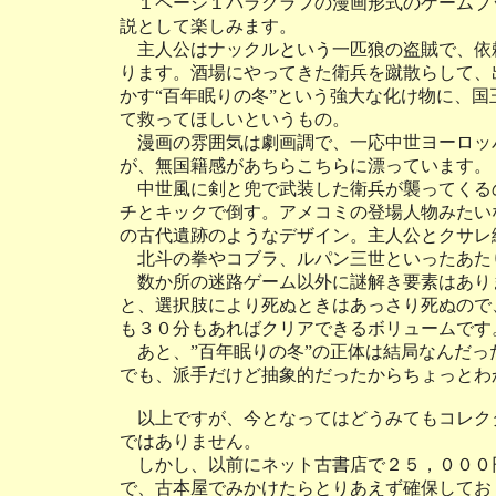
１ページ１パラグラフの漫画形式のゲームブ
説として楽しみます。
主人公はナックルという一匹狼の盗賊で、依
ります。酒場にやってきた衛兵を蹴散らして、
かす“百年眠りの冬”という強大な化け物に、
て救ってほしいというもの。
漫画の雰囲気は劇画調で、一応中世ヨーロッ
が、無国籍感があちらこちらに漂っています。
中世風に剣と兜で武装した衛兵が襲ってくる
チとキックで倒す。アメコミの登場人物みたい
の古代遺跡のようなデザイン。主人公とクサレ
北斗の拳やコブラ、ルパン三世といったあた
数か所の迷路ゲーム以外に謎解き要素はあり
と、選択肢により死ぬときはあっさり死ぬので
も３０分もあればクリアできるボリュームです
あと、”百年眠りの冬”の正体は結局なんだっ
でも、派手だけど抽象的だったからちょっとわ
以上ですが、今となってはどうみてもコレク
ではありません。
しかし、以前にネット古書店で２５，０００
で、古本屋でみかけたらとりあえず確保してお