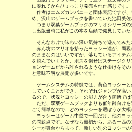
に廃れてからひょっこり発売された感じです。
作者はエムズカンパニーと団体表記ですが、
め、沢山のゲームブックを書いていた池田美佐
つまり双葉ゲームブックのマリオシリーズの
し出版当時に私がこの本を店頭で発見していた
そんなわけで味わい深い気持ちで遊んでみた
赤ん坊のマリオを拾ったヨッシー達が、両親
のままなのはいいですが、落ちているアイテム
を飛んでいくとか、ボスを倒せばステージクリ
ョンゲームだから許されるような仕掛けをその
と意味不明な展開が多いです。
ゲームシステムの特徴では、黄色ヨッシーと
していくことができ、それぞれジャンプが高い
るので、状況とヨッシーの能力が合う箇所では
ただ、双葉ゲームブックよりも低年齢向けを
ごく簡単なので、どのヨッシーを選ぼうが大概
ヨッシーはゲーム中盤で一回だけ、他のヨッ
の問題点です。なぜなら最初から、ある一匹の
シーが舞台から去って、新しい別のヨッシーの