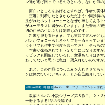
ン達が逃げ回っているのみという、なにか気の
面白いところをあげるとすれば、作者の実体
空港に到着したときからただよう中国独特の
注がれたホットコーヒーとなぜか蒸してあるト
がユーモラスに書かれています。また普通の観
辺の住民の生活ぶりは驚嘆ものです。
粗末な服を着たまま、でも笑顔で遊ぶ子ども
パンがフォローらしきセリフを一応言っていま
うセリフも作中で何度も言っており、そっちの
本書が発売されてもう２０年にはなりますが
ッピックも開催しているし、空港あたりはさす
わってないと思うに私は一票入れたいのですが
あと、この作品につっこみを入れさせてもら
ンは俺のひいじいちゃん」とか自己紹介してい
2009年08月30日(日)
ルパン三世 フリーファントム作戦
双葉のルパン小説シリーズ第５作目。２・３
一冊まるまる1話の長編です。