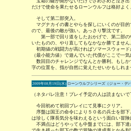
宝箱の鍵が開かないだけでさめざめと泣き出
だけで使命を果たせるローンウルフは格好よく
そして第二部突入。
マグナカイの書とやらを探しにいくのが目的
ので、最後の敵が強い。あっさり撃沈です。
第一部で回り道をしたおかげで、第二部の中
いたものの、やり直してもなかなか勝てません
初期値の戦闘力が高ければソマースウォード
（最小能力値）で遊んでいた代償がここで一気
数回目のチャレンジでなんとか勝利。もしか
字の位置を、指が自然に覚えたせいかもしれませ
2009年08月19日(水)
ローンウルフシリーズ（ジョー・デ
（ネタバレ注意！プレイ予定の人は読まないで
今回初めて初回プレイにて見事にクリア。
序盤は国王の命令により５０名の兵士を部下
は珍しく隊長気分を味わえるという面白い冒険
不満点はどうやっても中盤までには、部下達
で生き残った部下の数で冒険の達成率とかを判