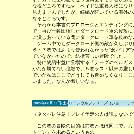
な役どころですねｗ ペイドは重要人物になり
見えませんでしたが、続編が続いている海外の
なるところです。
それから本書のプロローグとエンディングに
で、再び一致団権したダークロード軍の侵攻に
に潰しあっている間にダークロード軍を攻めな
ゲーム中でもダークロード側の敵が久しぶり
６・７巻ではあまり使われなかった“念バリア
ていなかったので、結構苦しい冒険でした。
特に物語中盤に登場する「ナーグのヘルガス
かなか勝てない強敵で、５巻ラスト以来の厳し
でいた私はここでどうしても進めなくなり、こ
いました。なんか悔しいなぁ。
2009年08月22日(土)
ローンウルフシリーズ（ジョー・デ
（ネタバレ注意！プレイ予定の人は読まないで
この巻の冒険の目的は前巻とほぼ同じで、カ
トーン」を求めるというもの。