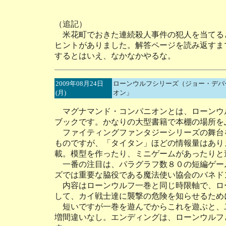
（追記）
米花町でおきた連続殺人事件の犯人を当てると
ヒントがありました。解答ページを読み返すま
するとはいえ、なかなかやるな。
2009年08月24日
ローンウルフシリーズ（ジョー・デバ
(月)
オン」
マグナマンド・コンパニオンとは、ローンウ
ブックです。かなりの大型書籍で本棚の場所を
ファイティングファンタジーシリーズの舞台
ものですが、「タイタン」ほどの情報量はあり
載。模型を作ったり、ミニゲームがあったりと
一番の注目は、パラグラフ数８０の短編ゲー
ズでは重要な脇役である魔法使い協会のバネド
内容はローンウルフ一巻と同じ時限軸で、ロ
して、カイ戦士達に襲撃の危険を知らせるため
短いですが一巻を遊んでからこれを遊ぶと、
増間違いなし。エンディングは、ローンウルフ