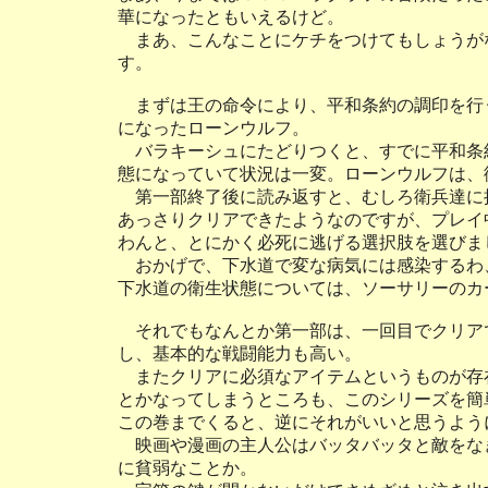
華になったともいえるけど。
まあ、こんなことにケチをつけてもしょうが
す。
まずは王の命令により、平和条約の調印を行
になったローンウルフ。
バラキーシュにたどりつくと、すでに平和条
態になっていて状況は一変。ローンウルフは、
第一部終了後に読み返すと、むしろ衛兵達に
あっさりクリアできたようなのですが、プレイ
わんと、とにかく必死に逃げる選択肢を選びま
おかげで、下水道で変な病気には感染するわ
下水道の衛生状態については、ソーサリーのカ
それでもなんとか第一部は、一回目でクリア
し、基本的な戦闘能力も高い。
またクリアに必須なアイテムというものが存
とかなってしまうところも、このシリーズを簡
この巻までくると、逆にそれがいいと思うよう
映画や漫画の主人公はバッタバッタと敵をな
に貧弱なことか。