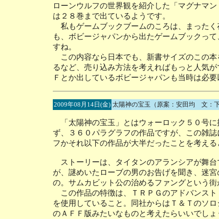
ローンウルフの世界観を紹介した「マグナマン
は２８巻まで出ているようです。
私もゲームブックブームのころは、まったく
も、ボビージャパンから出たゲームブックって
すね。
この内容なら日本でも、新書サイズのこの本
るなど、売り込み方法を考えればもっと人気が
Ｆとか出しているボビージャパンも当時は必要
2009年08月14日(金)
太陽神の宝玉（原案：安田均 文：
「太陽神の宝玉」とはウォーロック５０号に
ず、３６０パラグラフの作品ですが、この雑誌
フかそれ以下の作品が大半だったことを考える
ストーリーは、タイタンのアランシアが舞台
が、謎めいたローブの男のお告げを聞き、迷宮
の。サムカビット公の治めるファングという街
この作品の特徴は、ＴＲＰＧのアドバンスト
を使用していること。同社からはＴ＆Ｔのソロ
のＡＦＦ版みたいなものと考えたらいいでしょ