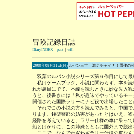
冒険記録日誌
DiaryINDEX
｜
past
｜
will
2009年08月31日(月)
ルパン三世 激走チャイナ！贋作の
双葉のルパン小説シリーズ第６作目にして最終
私はゲームブック、小説に関わらず、本を読
れが裏目にでて、本編を読むときに妙な先入観
うと、後書きには「私が趣味でやっているモー
開催された国際ラリーにナビ役で出場したこと
それでこの小説の方を読んでみると、中国で
ります。銭型警部の妨害があったとはいえ、盗
経路を考えていると、ラリー仕様の車に乗って
船とばかりに、この姉妹とともに国外まで脱出
ここで、なんでわざわざラリー仕様の車なん