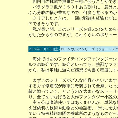
四回目の挑戦で無事に王様に会うことができ
パラグラフ数が３５０もある割りに、意外と
ぶん分岐の幅が豊富なので、何度も遊べるのか
クリアしたときは、一回の戦闘も経験せずに
アできそうです。
私が長い間、このシリーズを遊ぶのをためら
がしたからなのですが、これくらいのボリュー
2009年08月15日(土)
ローンウルフシリーズ（ジョー・デ
海外ではあのファイティングファンタジーシ
ルフの紹介です。紹介といっても、熱烈なファ
から、私は単純に遊んだ感想でも書く程度にす
まずこのシリーズがどんな内容かといいます
するカイ修道院が敵軍に奇襲されて全滅。たっ
敵と戦っていく、というのが大まかなストーリ
り、全てをつなげると大作ファンタジー小説の
主人公は魔法使いではありませんが、単純な
えば偽装の技術や動物との会話術、それに念力
でいう特殊精鋭部隊の養成所のようなものだっ