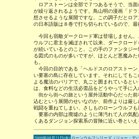
ロアストーンは全部で７つあるそうで、当面
が繰り返されるようです。鳥山明の漫画「ドラ
想させるような展開ですな。この調子だとロア
の日本語版は８巻で打ち切られているので、最
今回も宿敵ダークロード軍は登場しません。
ウルフに君主を滅ぼされて以来、ダークロード
が続いているとのこと。この手のファンタジー
る図式のものが多いですが、ほとんど悪魔みた
も。
今回の目的である「ヘルドスのロアストーン
い要塞の島に存在しています。それにしてもこ
よる魔法のバリアで、丸ごと囲まれているとい
は、食料などの生活必需品をどうやって手に入
街から街への旅という屋外活動中心だった前
込むという展開のせいなのか、前作よりは厳し
戦闘を重ねてしまい、さしものローンウルフも
要塞の内部は廃墟のように薄汚れて人の気配
くあるダンジョン探索系の冒険に近い巻といえ
2009年08月21日(金)
ローンウルフシリーズ（ジョー・デ