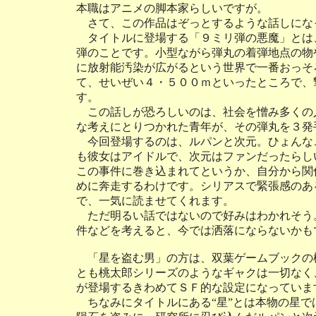
本職はアニメの脚本家らしいですが。
さて、この作品はぞっとするような話しにな
タイトルに登場する「９ミリ弾の悪魔」とは、
弾のことです。小型ながら弾丸の着弾地点の物
に放射能汚染が広がるという世界で一番おっそ
て、せいぜい４・５００ｍといったところで、
す。
この話しが恐ろしいのは、社会を憎み多くの
な考えにとりつかれた青年が、その弾丸を３発
今回登場するのは、ルパンと次元。ひょんな
も彼女はアイドルで、次元はファンだったらし
この事件に巻き込まれてというか、自分から関
めに奔走するわけです。シリアスで緊張感のあ
で、一気に読ませてくれます。
ただ明るい話ではないので好みはわかれそう
件などを考えると、今では洒落にならないかも
「星を盗む男」の方は、双葉ゲームブックの
とも桃太郎シリーズのようなギャクは一切なく
が登場するきわめてＳＦ的な設定になっていま
ちなみにタイトルにある“星”とは本物の星で