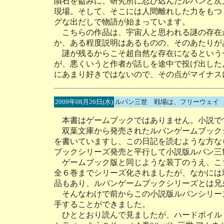
隕石を盗みに、研究所に忍び込んだルパンと次
現場。そして、そこには人間離れした力をもつ
グな出だしで物語が始まっています。
こちらの作品は、宇宙人と思われる謎の存在
か、ある程度説明はあるものの、そのあたりが
謎が残るからこそ超自然な存在になるという
が、悪くいうと作者が話しを途中で投げ出した
にあまり好きではないので、その点がマイナス
2009年08月26日(水)
ルパン三世 戦場は、フリーウェイ 
本書はゲームブックではありません。小説で
双葉文庫から発売されたルパンゲームブック
を書いていますし、この日記を読むような方な
ブックシリーズ発売と平行して小説版ルパン三
ゲームブック版と同じような装丁のうえ、こ
全６巻までシリーズ化されましたが、なかには
品もあり、ルパンゲームブックシリーズとは兄
そんなわけで前からこの小説版ルパンシリー
手することができました。
ひととおり読んで見ましたが、ハードボイル