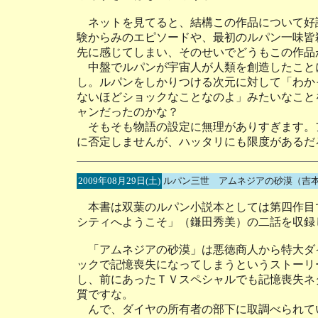
ネットを見てると、結構この作品について好
験からみのエピソードや、最初のルパン一味皆
先に感じてしまい、そのせいでどうもこの作品
中盤でルパンが宇宙人が人類を創造したこと
し。ルパンをしかりつける次元に対して「わか
ないほどショックなことなのよ」みたいなこと
ャンだったのかな？
そもそも物語の設定に無理がありすぎます。
に否定しませんが、ハッタリにも限度があるだ
2009年08月29日(土)
ルパン三世 アムネジアの砂漠（吉
本書は双葉のルパン小説本としては第四作目
シティへようこそ」（鎌田秀美）の二話を収録
「アムネジアの砂漠」は悪徳商人から特大ダ
ックで記憶喪失になってしまうというストーリ
し、前にあったＴＶスペシャルでも記憶喪失ネ
質ですな。
んで、ダイヤの所有者の部下に取調べられて