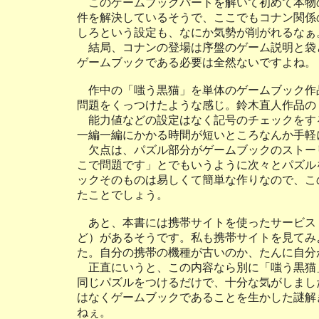
このゲームブックパートを解いて初めて本物
件を解決しているそうで、ここでもコナン関係
しろという設定も、なにか気勢が削がれるなぁ
結局、コナンの登場は序盤のゲーム説明と袋
ゲームブックである必要は全然ないですよね。
作中の「嗤う黒猫」を単体のゲームブック作
問題をくっつけたような感じ。鈴木直人作品の
能力値などの設定はなく記号のチェックをす
一編一編にかかる時間が短いところなんか手軽
欠点は、パズル部分がゲームブックのストー
こで問題です」とでもいうように次々とパズル
ックそのものは易しくて簡単な作りなので、こ
たことでしょう。
あと、本書には携帯サイトを使ったサービス
ど）があるそうです。私も携帯サイトを見てみ
た。自分の携帯の機種が古いのか、たんに自分
正直にいうと、この内容なら別に「嗤う黒猫
同じパズルをつけるだけで、十分な気がしまし
はなくゲームブックであることを生かした謎解
ねぇ。