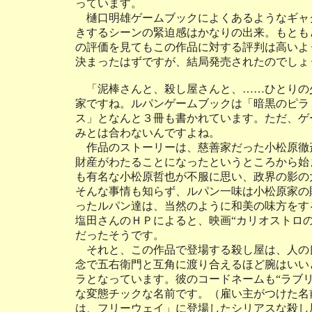
っています。
樋口明雄ゲームブックによくあるようなギャ
きするシーンの緊迫感はかなりの出来。もとも
の評価を見てもこの作品に対する評判は高いよ
決まったはずですが、結局発売されたのでしょ
「泥棒さんと、殺し屋さんと、……ひとりの
家ですね。ルパンゲームブックは「暗黒のピラ
ス」となんと３冊も書かれています。ただ、ゲ
みとは合わないんですよね。
作品のストーリーは、慈善家だった小松原徹
財産がわたることになったというところから始
も有名な小松原哲也が不服に思い、政界の影の
そんな事情も知らず、ルパン一味は小松原家の
ったルパン達は、当然のように和美の味方をす
塩田さんのＨＰによると、映画“カリオストロ
だったそうです。
それと、この作品で登場する殺し屋は、人の
念で五右衛門と互角に渡り合えるほど腕はいい
ラとなっています。彼のコードネームも“ラブ
な変態チックな名前です。（雇い主がつけた名
は、フリーウェイ」に登場したシリアスな殺し