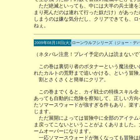
ただ絶滅といっても、中には大半の兵士達を
まり死んだのは連れて行った奴だけ）があった
しまうのは嫌な気分だし、クリアできても、ロ
ねぇ。
2009年08月18日(火)
ローンウルフシリーズ（ジョー・デ
（ネタバレ注意！プレイ予定の人は読まないで
この巻は裏切り者のボタナーという魔法使い
れたカルトの荒野まで追いかける、という冒険
割とさくさくと簡単にクリア。
この巻までくると、カイ戦士の特殊スキル全
あっても自動的に危険を察知して、正しい方向
たソマースウォードが強すぎる件もあり、楽す
じます。
ただ展開によっては冒険中に全部のアイテム
ま戻ってこないということがよくありました。
ームオーバーになります。
一応ソマースウォードが無くなっても冒険は