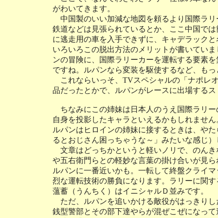
がわいてきます。
中国製のいい加減な地図を頼るより国際ラリ
鉄道などは見張られているとか、ここ中国では
に逃走用の車を入手できずに、キャデラックと
いろいろこの脱出方法のメリットが書いていま
ンの冒険に、国際ラリーカーを運転する要素を
ですね。ルパンなら変装を駆使するなど、もっ
これならいっそ、TVスペシャルの「ナポレオ
品だったとかで、ルパンがレースに出場するス
ちなみにこの姉妹は日本人のうえ国際ラリー
自身を投影したキャラといえるかもしれません
ルパンはヒロインの姉妹に接するときは、やた
るとおじさん困っちゃうな～」みたいな感じ）
文章はどっちかというと軽いノリで、のんき
や五右衛門らとの軽妙な言葉の掛け合いが見ら
ルパンに一番近いかも。一転して終盤クライマ
烈な運転技術の勝負になります。ラリーに関す
薀蓄（うんちく）はイニシャルＤ並みです。
ただ、ルパンを追いかける敵役がはっきりし
銭型警部とその部下達やらが混ぜこぜになって