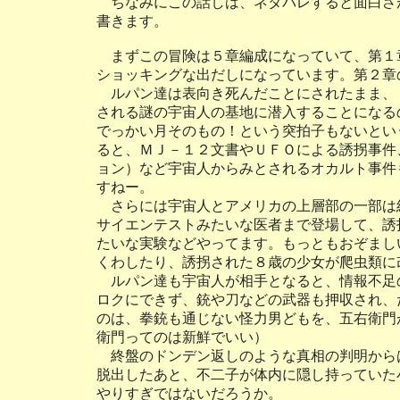
ちなみにこの話しは、ネタバレすると面白さ
書きます。
まずこの冒険は５章編成になっていて、第１章
ショッキングな出だしになっています。第２章
ルパン達は表向き死んだことにされたまま、
される謎の宇宙人の基地に潜入することになる
でっかい月そのもの！という突拍子もないとい
ると、ＭＪ－１２文書やＵＦＯによる誘拐事件
ョン）など宇宙人からみとされるオカルト事件
すねー。
さらには宇宙人とアメリカの上層部の一部は
サイエンテストみたいな医者まで登場して、誘
たいな実験などやってます。もっともおぞまし
くわしたり、誘拐された８歳の少女が爬虫類に
ルパン達も宇宙人が相手となると、情報不足
ロクにできず、銃や刀などの武器も押収され、
のは、拳銃も通じない怪力男どもを、五右衛門
衛門ってのは新鮮でいい）
終盤のドンデン返しのような真相の判明から
脱出したあと、不二子が体内に隠し持っていた
やりすぎではないだろうか。