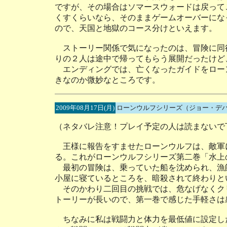
ですが、その場合はソマースウォードは戻って
くすくらいなら、そのままゲームオーバーにな
ので、天国と地獄のコース分けといえます。
ストーリー関係で気になったのは、冒険に同
りの２人は途中で帰ってもらう展開だったけど
エンディングでは、亡くなったガイドをロー
きなのか微妙なところです。
2009年08月17日(月)
ローンウルフシリーズ（ジョー・デ
（ネタバレ注意！プレイ予定の人は読まないで
王様に報告をすませたローンウルフは、敵軍
る。これがローンウルフシリーズ第二巻「水上
最初の冒険は、乗っていた船を沈められ、漁
小屋に寝ているところを、暗殺されて終わりと
そのかわり二回目の挑戦では、危なげなくク
トーリーが長いので、第一巻で感じた手軽さは
ちなみに私は戦闘力と体力を最低値に設定し