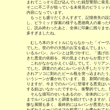
まれてこっそり忍び込んでいた銭型警部に発見
そこに不二子が狙っている未発見のピラミッド
内容になっています。
もっとも盛りだくさんすぎて、記憶喪失の設
し、ピラミッド探索の様子も悪徳商人の雇った
じ。読み終わったあと、全体に印象に残りませ
多すぎましたね。
むしろ本のタイトルにならなかった「イーヴ
でした。世の中の大抵のお宝を盗んでしまい、
いるルパン。ルパンとは気づかすに、「逃げ出
きた悪党の依頼を、何の気まぐれからか受けて
これがなかなかえぐい話しでして、リリアン
でした。調査のためにルパンが入手したリリア
されアソコに割れたビール瓶を突っ込まれたう
いうシーンが書かれています。昔、新聞の社会
りますが、今までのルパンに登場する悪党はい
する奴はいなかったですから、衝撃的でした。
そんな描写のせいもあるのか、全体的にシリ
までルパンは淡々と調査を続けていきますが、
惨な展開も多く、最終的にはルパンが悪党たち
わずか１ページのオマケ程度にしか書かれてお