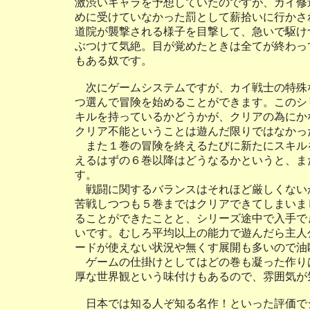
激渋いキャラを予想していたのですが、カイ修
めに受けていなかった罰として薪拾いに行かさ
道院が襲撃される様子を目撃して、急いで駆け
ぶつけて気絶。目が覚めたときは全てが終わっ
もある奴です。
次にゲームシステムですが、カイ戦士の特殊
つ選んで冒険を始めることができます。このシ
キルを持っているかどうかが、クリアの為にか
クリア不能ということは遊んだ限りではなかっ
また１巻の冒険を終えるたびに新たにスキル
えるはずの６巻以降はどうなるかというと、ま
す。
戦闘に関するバランスはそれほど厳しくない
苦戦しつつも５巻まではクリアできてしまいま
ることができたことと、シリーズ途中で入手で
いです。むしろ平均以上の能力で遊んだら主人
ードが使えない状況や無くす展開も多いので油
ゲームの仕掛けとしてはどの巻も凝った作り
厚な世界観という味付けもあるので、雰囲気が
日本では知る人ぞ知る名作！といった評価で