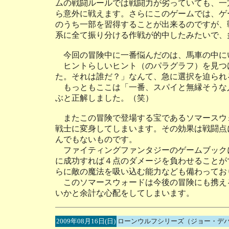
ムの戦闘ルールでは戦闘力が劣っていても、一
ら意外に戦えます。さらにこのゲームでは、ゲ
のうち一部を習得することが出来るのですが、
系に全て振り分ける作戦が的中したみたいで、
今回の冒険中に一番悩んだのは、馬車の中に
ヒントらしいヒント（のパラグラフ）を見つ
た。それは誰だ？」なんて、急に選択を迫られ
もっともここは「一番、スパイと無縁そうな
ぶと正解しました。（笑）
またこの冒険で登場する宝であるソマースウ
戦士に変身してしまいます。その効果は戦闘点
んでもないものです。
ファイティングファンタジーのゲームブック
に成功すれば４点のダメージを負わせることが
らに敵の魔法を吸い込む能力なども備わってお
このソマースウォードは今後の冒険にも携え
いかと余計な心配をしてしまいます。
2009年08月16日(日)
ローンウルフシリーズ（ジョー・デ