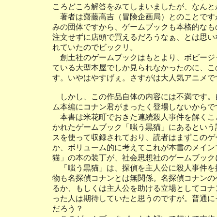
ころどころ解答をみてしまいましたが、なんと
著者は齋藤高吉（冒険企画局）とのことです
みの団体ですから、ゲームブックも本格的なも
注文せずに店頭で買えるだろうなぁ、とは思い
れていたのでビックリ。
創土社のゲームブックはもとより、ボビージ
ている大型本屋でしか見られなかったのに、こ
す。いやはやすげぇ。さすがは大人気アニメで
しかし、この作品自体の内容には不満です。
ム本編にコナン君がまったく登場しないからで
本書は米花町でおきた連続殺人事件を解くこ
かれたゲームブック「嗤う黒猫」にあるという
スを使って収録されており、読者はまずこのゲ
か、ボリューム的に考えてこれが本書のメイン
猫」の本の装丁が、社会思想社のゲームブック
「嗤う黒猫」は、探偵を主人公に殺人事件を
物も名探偵コナンとは無関係。名探偵コナンの
るか、もしくは主人公を助ける立場としてコナ
った人は期待していたと思うのですが。普通に
だろう？