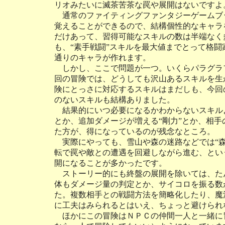
リオみたいに滅茶苦茶な罠や展開はないですよ
通常のファイティングファンタジーゲームブ
覚えることができるので、結構個性的なキャラ
だけあって、習得可能なスキルの数は半端なく
も、“素手戦闘”スキルを最大値までとって格
通りのキャラが作れます。
しかし、ここで問題が一つ。いくらパラグラ
回の冒険では、どうしても沢山あるスキルを生か
険にとっさに対応するスキルはまだしも、今回の
のないスキルも結構ありました。
結果的にいつ必要になるかわからないスキル
とか、追加ダメージが増える“剛力”とか、相手
た方が、得になっているのが残念なところ。
実際にやっても、雪山や森の迷路などでは“森
転で罠や敵との遭遇を回避しながら進む、とい
開になることが多かったです。
ストーリー的にも終盤の展開を除いては、た
体もダメージ量の判定とか、サイコロを振る数
た。複数相手との戦闘方法を簡略化したり、魔
に工夫はみられるとはいえ、ちょっと避けられ
ほかにこの冒険はＮＰＣの仲間一人と一緒に