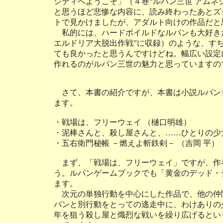
シティへようこそ」（４巻“ルパン三世 アムネ
と思うほど悲惨な内容に、読み終わったあとズ
トで見かけましたが、アダルト向けの作品だと
私的には、ハードボイルドなルパンも大好きだ
エルドリア大脱出作戦”に収録）のような、す
ても良かったと思うんですけどね。幅広い設定
作れるのがルパン三世の魅力と思っていますの
さて、本書の紹介ですが、本書は小説ルパン
ます。
・戦場は、フリーウェイ （樋口明雄）
・泥棒さんと、殺し屋さんと、……ひとりの少
・五右衛門秘帳 －燃えよ斬鉄剣－ （吉岡 平）
まず、「戦場は、フリーウェイ」ですが、作
う。ルパンゲームブックでも「黄金のデッド・
ます。
次元の単独行動を中心にした作品で、他の仲
パンと別行動をとっての逃走中に、わけありの
年を狙う殺し屋と熾烈な戦いを繰り広げるとい