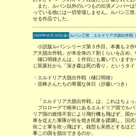
また、ルパン以外のいつもの出演メンバーは
っている他には一切登場しません。ルパン三世
せる作品でした。
2009年08月28日(金)
ルパン三世 エルドリア大脱出作戦
小説版ルパンシリーズ第３作目。本書も２作
ア大脱出作戦」が本全体の７割くらいを占め、
樋口明雄さんは、１作目にも書いていますか
じ双葉社から「深き森は死の香り」というタ
・エルドリア大脱出作戦（樋口明雄）
・泥棒さんたちの華麗な休日（沙藤いつき）
「エルドリア大脱出作戦」は、これはちょっ
プロローグで南米にあるエルドリア国でルパ
リア国の政情不安により飛行機も飛ばず、国か
車を従えた軍隊が街を焼き民衆を蹂躪し、旧式
街ごと軍を吹っ飛ばす。銭型も呆然とするほど
事この国を脱出できるのか。