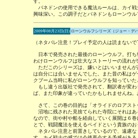
す。
バネドンの使用できる魔法ルールは、カイ戦
興味深い。この調子だとバネドンもローンウル
2009年08月23日(日)
ローンウルフシリーズ（ジョー・デ
（ネタバレ注意！プレイ予定の人は読まないで
日本で発売された最後のローンウルフ。打ち
わけローンウルフは壮大なストーリーの流れが
ただこのシリーズは、嫌いとはいいませんが
は自分には合いませんでした。また昔の私はゲ
クブーム当時に私がローンウルフを知っていた
もし違う出版社で発売されて、翻訳者が変わ
ば、また印象が違っていたかもしれませんね。
さて、この巻の目的は「オライドのロアスト
沼地に残された見捨てられた寺院にそれはあ
なので、街や村や船を経由していく展開は６巻
とで、戦闘魔法を使えるペイドという貴族のお
ネタバレ注意と前置きしているので、遠慮な
す。カイ戦士の感では今後再会する予感がある