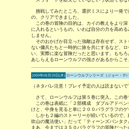
挑戦してみたところ、選択ミスにより一発で
の、クリアできました。
この巻の冒険の目的は、カイの教えをより深
に入れるというもの。いわば自分の力を高める
しません。
そのおかげか目立った強敵は存在せず、スト
ない傭兵たちと一時的に旅を共にするなど、ロ
い、実際に楽な冒険だったと思います。もちろ
あしらえるローンウルフの強さがあるからこそ
2009年08月20日(木)
ローンウルフシリーズ（ジョー・デ
（ネタバレ注意！プレイ予定の人は読まないで
さて、ローンウルフは第５巻に突入。この巻
この巻は表紙に「２部構成 ダブルアドベン
けと、中身を見ると単に２００パラグラフのゲ
しかも２編のストーリーが続いているので、
吹山の魔法使い」だって「ティーンズパンタク
まあ、今までは３５０パラグラフの冒険だった