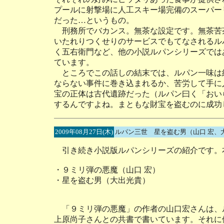
プールに射撃場に人工スキー場完備のスーパー
だった…というもの。
刑務所でバカンス。無茶な設定です。無茶苦
いたれりつくせりのサービスでもてなされるル
く五右衛門など、他の小説ルパンシリーズでは
ています。
ところでこの話しの結末では、ルパン一味は
ならない事件に巻き込まれるか、苦労して手に
宝の正体は古代遺跡だった（ルパン曰く「おい
するんですよね。まともな財宝を盗むのに成功
2009年08月27日(木)
ルパン三世 星を盗む男（山口 宏、
引き続き小説版ルパンシリーズの紹介です。
・９ミリ弾の悪魔（山口 宏）
・星を盗む男（大出光貴）
「９ミリ弾の悪魔」の作者の山口宏さんは、
上原尚子さんとの共書で書いています。それに