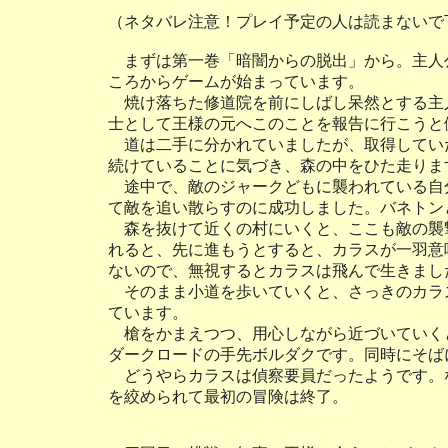
（ネタバレ注意！プレイ予定の人は読まないで
まずは第一巻「暗闇からの脱出」から。主人
ころからゲームが始まっています。
焼け落ちた修道院を前にしばし呆然とする主
士として王様の元へこのことを報告に行こうと
道は二手に分かれていましたが、取得していた
続けていることに気づき、森の中をひた走りま
途中で、敵のジャークどもに襲われている自
て敵を追い散らすのに成功しました。バネトン
森を抜けて近くの村にいくと、ここも敵の襲
れると、先に進もうとすると、カラスが一羽意
ないので、無視するとカラスは飛んで生きまし
そのまま小道を歩いていくと、さっきのカラ
ています。
槍をかまえつつ、用心しながら近づいていく
ダークロードの手先ボルダクです。同時にそば
どうやらカラスは偵察要員だったようです。
を絞められて最初の冒険は終了。