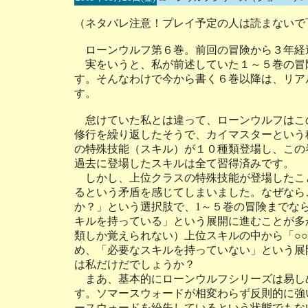
（ネタバレ注意！プレイ予定の人は読まないで
ローンウルフ第６巻。前回の冒険から３年経
実をいうと、私が前述していた１～５巻の冒険
す。そんなわけで今から書く６巻以降は、リア
す。
怠けていた私とは違って、ローンウルフはこ
修行を繰り返したそうで、カイマスターという
の特殊技能（スキル）が１０種類登場し、この
過去に登場したスキルは全て習得済みです。
しかし、上位クラスの特殊技能が登場したこ
るという矛盾を感じてしまいました。なぜなら
か？」という選択肢で、1～５巻の冒険までな
キルを持っている」という展開に進むことが多
類しか覚えられない）上位スキルの中から「○
め、「必要なスキルを持っていない」という展
は私だけだでしょうか？
まあ、基本的にローンウルフシリーズは易し
す。ソマースウォードが相変わらず反則的に強
ースウォードを紛失しているという状態でもな