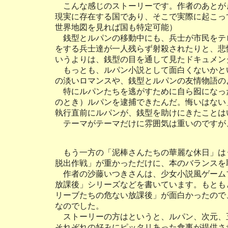
こんな感じのストーリーです。作者のあとが
現実に存在する国であり、そこで実際に起こっ
世界地図を見れば国も特定可能）
銭型とルパンの移動中にも、兵士が市民をテ
をする兵士達が一人残らず射殺されたりと、悲
いうよりは、銭型の目を通して見たドキュメン
もっとも、ルパン小説として面白くないかと
の淡いロマンスや、銭型とルパンの友情物語の
特にルパンたちを逃がすために自ら囮になっ
のとき）ルパンを逮捕できたんだ。悔いはない
執行直前にルパンが、銭型を助けにきたことは
テーマがテーマだけに雰囲気は重いのですが
もう一方の「泥棒さんたちの華麗な休日」は
脱出作戦」が重かっただけに、本のバランスを
作者の沙藤いつきさんは、少女小説風ゲーム
放課後」シリーズなどを書いています。もとも
リーブたちの危ない放課後」が面白かったので
なのでした。
ストーリーの方はというと、ルパン、次元、
それぞれの好みにピッタリあった食事が提供さ