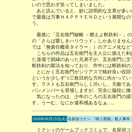
いので思わず笑ってしまいました。
あと読んでいると、妙に説明的な文章が多い
で最後は万事ＨＡＰＰＹＥＮＤという展開なの
う。
最後に「五右衛門秘帳 －燃えよ斬鉄剣－」の
の「さらば愛しきハリウッド」しかありません
では「無責任艦長タイラー」）のアニメ化など
こちらの作品は五右衛門を主人公に据えた剣
た道場で因縁のあった兄弟子が、五右衛門に文
斬鉄剣の製法を知っており、作中には斬鉄剣の
とにかく五右衛門がシリアスで格好良い役回
というか少しずつ三枚目的な方向に向かってい
す。ラストも五右衛門らしく渋いし、天敵であ
パンメンバーも登場しますが、完全に脇役に徹
気になったのは、少年のころの五右衛門の描
す。うーむ、なにか違和感あるなぁ…。
2009年08月25日(火)
名探偵コナン 「嗤う黒猫」殺人事件
ミクシィのゲームブックコミュで、名探偵コ