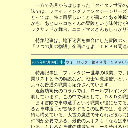
一方で先月からはじまった「タイタン世界の
味では、ファイティングファンタジーシリーズ
とっては、特に目新しいことが書いてある連載
かも。あとロッコちゃんの冒険という味付けが
ックサンドが舞台。ニコデマスさんもしっかり
特集記事は、地下迷宮を舞台にした冒険のシ
「２つの川の物語」企画にせよ、ＴＲＰＧ関連
2009年07月09日(木)
ウォーロック 第４４号 １９９０
特集記事は「ファンタジー世界の職業」で、
業リストとその解説など。戦士や魔法使いとい
ような普通の職業も紹介されています。
近藤功司氏のコラムでは、ロールプレイング
明しています。この中で例として、Ｄ＆Ｄの職
まず冒険で卓球選手という職業が役にたてる
ると卓球選手が冒険をするこの世界では、各ダ
待ち構えている。太古の魔法で守られた彼らに
仲間が必要である。最後の大ボスも「ならば卓
いる。もちろん卓球の球威やラリーを続けるた