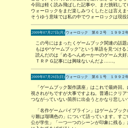
今回は軽く読み飛ばした記事や、まだ挑戦して
ウォーロックをまだ楽しみつくしたとは言えま
そうゆう意味では私の中でウォーロックは現役
2009年07月27日(月)
ウォーロック 第６２号 １９９２
この号にはまったくゲームブック関連の話題
もはや“ゲームブック”という単語を見つける
読んだのは「めるへんめーかーのゲーム大好
ＴＲＰＧ記事には興味ないんだよ……。
2009年07月26日(日)
ウォーロック 第６１号 １９９２
「ゲームブック製作講座」はこれで最終回。
視されがちですが大事ですよね。普通にクリア
つながっていない箇所に出会うとかなり悲しい
「名作ゲームパイプライン」はゲームブック
り雛は瑠璃色の」について語っています。すご
公が学生」「一つ一つのシーンが印象に残る」