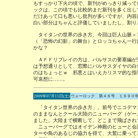
もすっかり下火の頃で、新刊がめっきり減って
ックは、この頃でも比較的まだ新刊を多く出し
だけあって口も悪いし批判が多いですが、内容
白い部分はちゃんと評価していましたし、割り
タイタンの世界の歩き方。今回は巨人山脈＞
（「恐怖の幻影」の舞台）とロッコちゃん一行
かな？
ＡＦＦリプレイの方は、バルサスの要塞編が
は予想通りとして、窓際にバルサスダイヤの白
のはちょっとｗ 邪悪とはいえカリスマ的な指
可哀想に……。
2009年07月11日(土)
ウォーロック 第４６号 １９９０
「タイタン世界の歩き方」。前号でニコデマ
のままなんとクール大陸のニューバーグ（ゲー
ました。大陸まで横断して、どこまで飛ばされ
ニューバーグではオイデン神殿のヒューと会
ターや鳥のあるじの協力を得て、大鷲に乗って