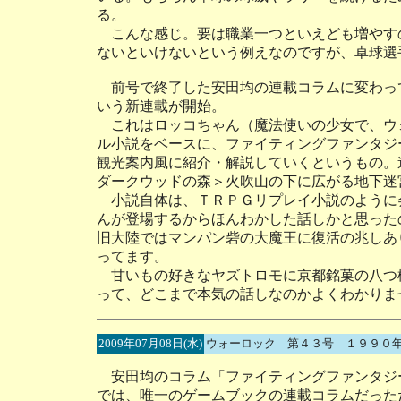
る。
こんな感じ。要は職業一つといえども増やす
ないといけないという例えなのですが、卓球選
前号で終了した安田均の連載コラムに変わっ
いう新連載が開始。
これはロッコちゃん（魔法使いの少女で、ウ
ル小説をベースに、ファイティングファンタジ
観光案内風に紹介・解説していくというもの。
ダークウッドの森＞火吹山の下に広がる地下迷
小説自体は、ＴＲＰＧリプレイ小説のように
んが登場するからほんわかした話しかと思った
旧大陸ではマンパン砦の大魔王に復活の兆しあ
ってます。
甘いもの好きなヤズトロモに京都銘菓の八つ
って、どこまで本気の話しなのかよくわかりま
2009年07月08日(水)
ウォーロック 第４３号 １９９０
安田均のコラム「ファイティングファンタジ
では、唯一のゲームブックの連載コラムだった