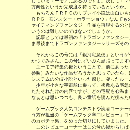
しているユーモアにあるのですよ。決してＴＶ
方向性というか完成度を持っているというか。
もちろんＴＲＰＧのリプレイ小説は面白いも
ＲＰG「モンスター・ホラーショウ」なんても
ァイティングファンタジー作品を再現するのと
いうのは難しいのではないでしょうか。
記事としては最初の「ドラゴンファンタジー
ま最後までドラゴンファンタジーシリーズその
それからこの号には「銀河宅急便」というゲ
かつぐみさん。この号はずいぶん頑張ってます
ユーモア特集の後ということで、前にあった「ス
参照）みたいな作品だろうかと思っていたら、
システムの分岐小説といった感じ。凝ったルー
少年が小さな宇宙船に乗って、複数ある宅急
ただそれだけの内容ですが、どの宅配も心温ま
なぁとは思いつつも、良い童話を読んだ後みた
ゲームブック人気コンテストや読者コーナー
う方が担当の「ゲームブック辛口レビュー」コ
のカボチャ男」をめった切りにしていました。
このレビューコーナーはこの号の後からしば