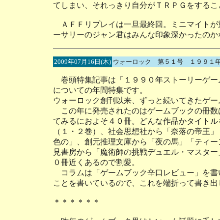
てしまい、それっきり自分がＴＲＰＧをするこ
ＡＦＦリプレイは一旦最終回。ミニマイトが
ーサリーのジャン君はみんな印象深かったのか
2009年07月16日(木)
ウォーロック 第５１号 １９９１
巻頭特集記事は「１９９０年ストーリーゲー
についての年間特集です。
ウォーロック創刊以来、ずっと続いてきたゲー
この年に発売されたのはゲームブックの冊数
てみるにおよそ４０冊。どんな作品かタイトル
（１・２巻）、社会思想社から「奈落の帝王」
色の」、創元推理文庫から「夜の馬」「ティー
見書房から「魔術師の挑戦デュエル・マスター
０冊近くあるので割愛。
コラムは「ゲームブック辛口レビュー」を書
ことを書いているので、これを端折って書き出
＊＊＊＊＊＊