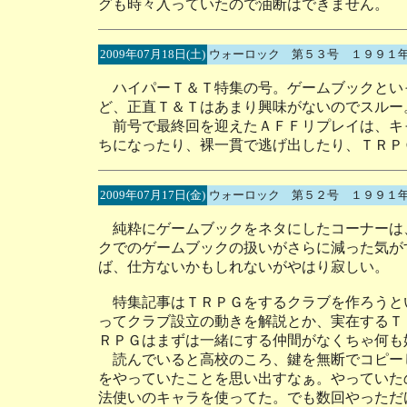
グも時々入っていたので油断はできません。
2009年07月18日(土)
ウォーロック 第５３号 １９９１
ハイパーＴ＆Ｔ特集の号。ゲームブックとい
ど、正直Ｔ＆Ｔはあまり興味がないのでスルー
前号で最終回を迎えたＡＦＦリプレイは、キ
ちになったり、裸一貫で逃げ出したり、ＴＲＰ
2009年07月17日(金)
ウォーロック 第５２号 １９９１
純粋にゲームブックをネタにしたコーナーは
クでのゲームブックの扱いがさらに減った気が
ば、仕方ないかもしれないがやはり寂しい。
特集記事はＴＲＰＧをするクラブを作ろうと
ってクラブ設立の動きを解説とか、実在するＴ
ＲＰＧはまずは一緒にする仲間がなくちゃ何も
読んでいると高校のころ、鍵を無断でコピー
をやっていたことを思い出すなぁ。やっていた
法使いのキャラを使ってた。でも数回やっただ