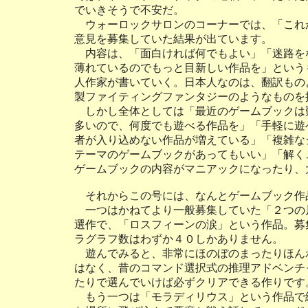
でいきそうで不安だ。
ウォーロックサロンのコーナーでは、「これ
意見を募集していた結果が出ています。
内容は、「面白ければ何でもよい」「迷路を
薄れているのでもっと目新しい作品を」という
人作家が書いていく。日本人なのは、翻訳もの
製ファイティングファンタジーのようなものを
しかし全体としては「最近のゲームブックは
多いので、何度でも遊べる作品を」「手軽に遊
者が入り込めない作品が増えている」「複雑な
テーマのゲームブックがあってもいい」「解く
ゲームブックの内容がマニアックになったり、
それからこの号には、なんとゲームブック作
一つはかねてより一般募集していた「２つの
選作で、「ロスフィーンの涙」という作品。募
ラグラフ数はわずか４０しかありません。
遊んでみると、非常にほのぼのまったりほん
はなく、昔のコマンド選択式の推理アドベンチ
たりで選んでいけば必ずクリアできる作りです
もう一つは「モラディリウス」という作品で