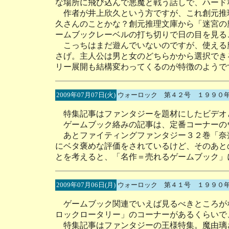
な場所に飛び込んで悪魔と戦う話しで、ハード
作者が井上欣久という方ですが、これ創元推
久さんのことかな？創元推理文庫から「迷宮の
ームブックレーベルの打ち切りで日の目を見る
こっちはまだ遊んでいないのですが、使える魔
さげ。主人公は男と女のどちらかから選択でき
リー展開も結構変わってくるのが特徴のようで
2009年07月07日(火)
ウォーロック 第４２号 １９９０
特集記事はファンタジーを題材にしたビデオ
ゲームブック絡みの記事は、定番コーナーの
あとファイティングファンタジー３２巻「奈
にベタ褒めな評価をされているけど、そのあと
とを考えると、「名作＝売れるゲームブック」
2009年07月06日(月)
ウォーロック 第４１号 １９９０
ゲームブック関連でいえば見るべきところが
ロックロータリー」のコーナーがあるくらいで
特集記事はファンタジーの王様特集。魔由璃