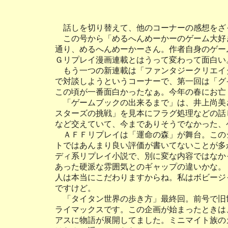
話しを切り替えて、他のコーナーの感想をざ
この号から「めるへんめーかーのゲーム大好
通り、めるへんめーかーさん。作者自身のゲー
Ｇリプレイ漫画連載とはうって変わって面白い
もう一つの新連載は「ファンタジークリエイ
で対談しようというコーナーで、第一回は「グ
この頃が一番面白かったなぁ。今年の春にお亡
「ゲームブックの出来るまで」は、井上尚美
スターズの挑戦」を見本にフラグ処理などの話
など交えていて、今までありそうでなかった、
ＡＦＦリプレイは「運命の森」が舞台。この
トではあんまり良い評価が書いてないことが多
ディ系リプレイ小説で、別に変な内容ではなか
あった硬派な雰囲気とのギャップの違いかな。
人は本当にこだわりますからね。私はボビージ
ですけど。
「タイタン世界の歩き方」最終回。前号で旧
ライマックスです。この企画が始まったときは
アスに物語が展開してました。ミニマイト族の