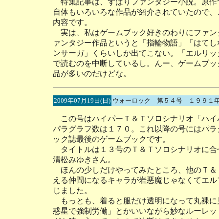
特集記事は、ずばりファンタジー小説。原作
自体もいろいろな作品が紹介されていたので、
内容です。
実は、私はゲームブック好きのわりにファン
ァンタジー作品というと「指輪物語」「はてし
ンサーガ」くらいしか出てこない。「エルリッ
で読むのを中断しているし。んー、ゲームブッ
品が多いのだけどな。
2009年07月19日(日)
ウォーロック 第５４号 １９９１
この号はハイパーＴ＆Ｔソロシナリオ「ハイ
パラグラフ数は１７０。これ以降の号にはパラ
ック誌最後のゲームブックです。
タイトルは１３号のＴ＆Ｔソロシナリオに合
清松みゆきさん。
ほんの少しだけやってみたところ、他のＴ＆
える仲間になるキャラが岩悪魔じゃなくてエル
じました。
もっとも、着ると服だけ透明になって丸裸に
惑星で強制労働」とかいいながら妙なルーレッ