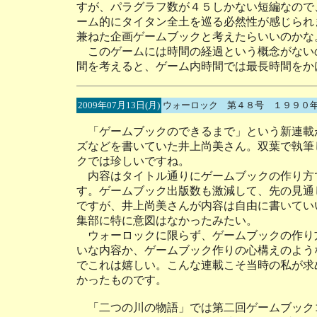
すが、パラグラフ数が４５しかない短編なので
ーム的にタイタン全土を巡る必然性が感じられ
兼ねた企画ゲームブックと考えたらいいのかな
このゲームには時間の経過という概念がない
間を考えると、ゲーム内時間では最長時間をか
2009年07月13日(月)
ウォーロック 第４８号 １９９０
「ゲームブックのできるまで」という新連載
ズなどを書いていた井上尚美さん。双葉で執筆
クでは珍しいですね。
内容はタイトル通りにゲームブックの作り方
す。ゲームブック出版数も激減して、先の見通
ですが、井上尚美さんが内容は自由に書いてい
集部に特に意図はなかったみたい。
ウォーロックに限らず、ゲームブックの作り
いな内容か、ゲームブック作りの心構えのよう
でこれは嬉しい。こんな連載こそ当時の私が求
かったものです。
「二つの川の物語」では第二回ゲームブック