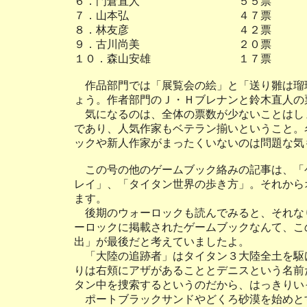
６．門倉直人 ５５票
７．山本弘 ４７票
８．林友彦 ４２票
９．古川尚美 ２０票
１０．森山安雄 １７票
作品部門では「展覧会の絵」と「送り雛は瑠
ょう。作者部門のＪ・Ｈブレナンと鈴木直人の
気になるのは、全体の票数が少ないことはし
であり、人気作家もベテラン揃いということ。
ックや新人作家がまったくいないのは問題な気
この号の他のゲームブック絡みの記事は、「ゲ
レイ」、「タイタン世界の歩き方」。それから
ます。
後期のウォーロックも読んでみると、それな
ーロックに掲載されたゲームブックなんて、こ
出」が最後だと考えていましたよ。
「大陸の追跡者」はタイタン３大陸全土を駆
りは右頬にアザがあることとデニスという名前
タン中を捜索するというのだから、はっきりい
ポートブラックサンドやどくろ砂漠を始めと