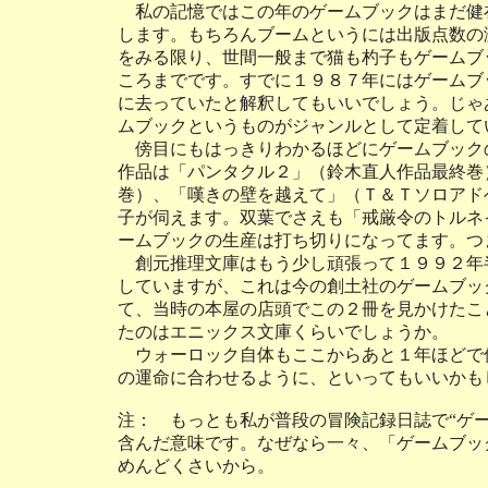
私の記憶ではこの年のゲームブックはまだ健
します。もちろんブームというには出版点数の
をみる限り、世間一般まで猫も杓子もゲームブ
ころまでです。すでに１９８７年にはゲームブ
に去っていたと解釈してもいいでしょう。じゃ
ムブックというものがジャンルとして定着して
傍目にもはっきりわかるほどにゲームブック
作品は「パンタクル２」（鈴木直人作品最終巻
巻）、「嘆きの壁を越えて」（Ｔ＆Ｔソロアド
子が伺えます。双葉でさえも「戒厳令のトルネ
ームブックの生産は打ち切りになってます。つ
創元推理文庫はもう少し頑張って１９９２年
していますが、これは今の創土社のゲームブッ
て、当時の本屋の店頭でこの２冊を見かけたこ
たのはエニックス文庫くらいでしょうか。
ウォーロック自体もここからあと１年ほどで
の運命に合わせるように、といってもいいかも
注： もっとも私が普段の冒険記録日誌で“ゲ
含んだ意味です。なぜなら一々、「ゲームブッ
めんどくさいから。