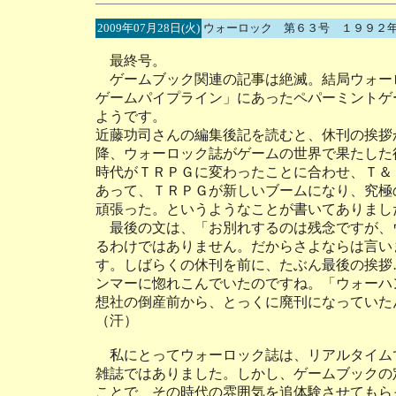
2009年07月28日(火)
ウォーロック 第６３号 １９９２
最終号。
ゲームブック関連の記事は絶滅。結局ウォーロ
ゲームパイプライン」にあったペパーミントゲ
ようです。
近藤功司さんの編集後記を読むと、休刊の挨拶
降、ウォーロック誌がゲームの世界で果たした
時代がＴＲＰＧに変わったことに合わせ、Ｔ＆
あって、ＴＲＰＧが新しいブームになり、究極
頑張った。というようなことが書いてありまし
最後の文は、「お別れするのは残念ですが、
るわけではありません。だからさよならは言い
す。しばらくの休刊を前に、たぶん最後の挨拶
ンマーに惚れこんでいたのですね。「ウォーハ
想社の倒産前から、とっくに廃刊になっていた
（汗）
私にとってウォーロック誌は、リアルタイム
雑誌ではありました。しかし、ゲームブックの
ことで、その時代の雰囲気を追体験させてもら