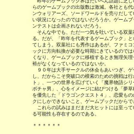
昨年のゲームブック界はたいへん話題に乏し
らのゲームブックの出版数は激減。各社とも代
ンウォリアーズ、ソードワールドを売りだして
い状況になったのではないだろうか。ゲームブ
ンテストは企画されないだろう。
そんな中でも、ただ一つ気を吐いている双葉
る。だが、「昨年を代表するゲームブック」と
てしまう。双葉社にも秀作はあるが、ファミコ
ックに方向転換が必要な時期にきているのでは
くなり、ゲームブックに移植するとき無理矢理
裕がなくなっているのではないか。
９０年は大手サークルの休会もあいつぎ、ゲ
し、だからこそ突破口の模索のための挑戦は行
ト」、一つの世界を広げていく「魔界物語シリ
ボチャ男」、心をイメージに結びつける「夢草
を優先した「ドラゴンクエスト４」、恋愛もの
クにしかできないこと、ゲームブックだからで
これらの試みはまだまだ大ヒットには至って
る可能性も存在するのである。
＊＊＊＊＊＊