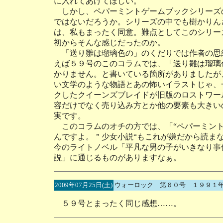
に入れてあげてほしい。
しかし、ペパーミントゲームブックシリーズ
ではないだろうか。シリーズの中でも樹かりん
は、私もまったく同意。難点としてこのシリー
初からそんな感じだったのか。
「送り雛は瑠璃色の」のくだりでは作者の思
えば５９号のこのコラムでは、「送り雛は瑠璃
かりません。と書いている箇所がありましたが
い文学のような物語とあの怖いイラストじゃ、
クしたクイーンズブレイドが旧版のロストワー
容だけでなく売り込み方とか他の要素も大きい
実です。
このコラムのオチの方では、「“ペパーミント
んですよ。＂少女小説“もこれが嫌だから読ま
今のライトノベル「平凡な男の子がいきなり事
説」に通じるものがありますなぁ。
2009年07月25日(土)
ウォーロック 第６０号 １９９１
５９号とまったく同じ感想……。