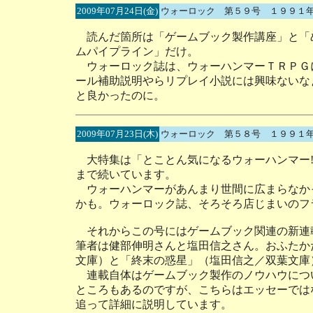
2009年07月24日(金)
ウォーロック 第５９号 １９９１
読んだ箇所は「ゲームブック製作講座」と「
ムパイプライン」だけ。
ウォーロック誌は、ウォーハンマーＴＲＰＧ
ール補助説明やらリプレイ小説には興味ないな
と良かったのに。
2009年07月23日(木)
ウォーロック 第５８号 １９９１
大特集は「とことん気になるウォーハンマー!
まで続いています。
ウォーハンマーがあんまり世間に広まらなか
かも。ウォーロック誌、そろそろ店じまいのフ
それからこの号にはゲームブック関連の新連
筆者は健部伸明さんと塩田信之さん。おふたか
文庫）と「終末の惑星」（塩田信之／双葉文庫
連載自体はゲームブック製作のノウハウにつ
ところもあるのですが、こちらはエッセーでは
追って詳細に説明しています。