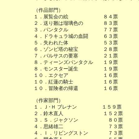
（作品部門）
１．展覧会の絵 ８４票
２．送り雛は瑠璃色の ８３票
３．パンタクル ７７票
４．ドラキュラ城の血闘 ６３票
５．失われた体 ５３票
６．ゾンビ塔の秘宝 ２８票
７．バルサスの要塞 ２１票
８．ティーンズパンタクル １９票
８．モンスター誕生 １９票
１０．エクセア １６票
１０．紅蓮の騎士 １６票
１０．冒険者の帰還 １６票
（作家部門）
１．Ｊ･Ｈ ブレナン １５９票
２．鈴木直人 １５２票
３．Ｓ．ジャクソン ８０票
４．思緒雄二 ７３票
４．Ｉ．リビングストン ７３票