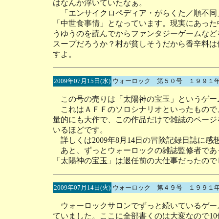
はなんか浮いていたなぁ。
「エンサイクロペディア・がらくた／順不同
「中世食事情」となっています。現実にあった
うゆうのを読んでからファンタジーゲームなど
スープだろうか？村が貧しそうだから香辛料は
すよ。
2009年07月15日(水)
ウォーロック 第５０号 １９９１
この号の売りは「太陽神の宝玉」というゲー
これはＡＦＦのソロシナリオといったもので
量的にも大作で、この作品だけで雑誌のページ
いるほどです。
詳しくは2009年8月14日の冒険記録日誌に
あと、ずっとウォーロックの雑誌監修者であ
「太陽神の宝玉」は退任前の大仕事だったので
2009年07月14日(火)
ウォーロック 第４９号 １９９１
ウォーロックサロンでずっと続いているゲー
ていました。ここに全部書くのは大変なので1