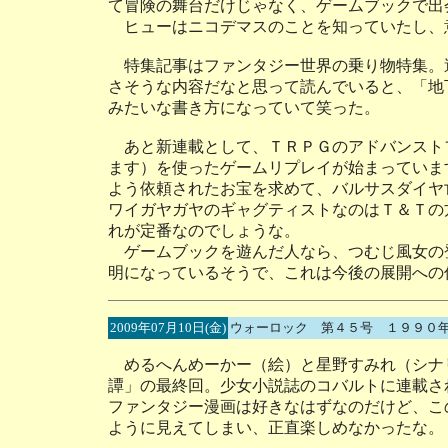
て冒険の舞台だけじゃなく、ゲームブックで出
ヒューはニコデマスのことを知っていたし、
特集記事はファンタジー世界の乗り物特集。
さそうな内容だなと思って読んでいると、「地
みたいな書き方になっていて笑った。
あと新連載として、ＴＲＰＧのアドバンスト
ます）を使ったゲームリプレイが始まっていま
よう依頼されたお宝を求めて、バルサスダイヤ
ワイガヤガヤのギャグティストなのはＴ＆Ｔの
れが定番なのでしょうな。
ゲームブックを遊んだ人なら、つむじ風女の
明になっているそうで、これは今後の展開への
2009年07月10日(金)
ウォーロック 第４５号 １９９０
めるへんめーかー（絵）と星野すみれ（シナ
譚」の最終回。少女小説誌のコバルトに連載さ
ファンタジー漫画は好きなはずなのだけど、こ
ように見えてしまい、正直楽しめなかったな。