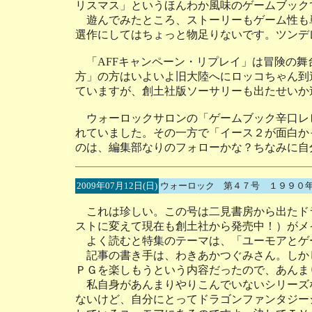
リスマス」というほんわか風味のゲームブック
遊んでみたところ、ストーリーもゲーム性も
選作にしてはちょっと物足りないです。ツンデ
「AFFキャンペーン・リプレイ」は冒険の舞
方」の方はいよいよ旧大陸へにロッコちゃん到達
ていますが、創土社版ソーサリーも出たせいか
ウォーロックサロンの「ゲームブック辛口レ
れていました。その一方で「イース２が面白か
のは、編集部なりのフォローかな？ちなみに自
2009年07月12日(日)
ウォーロック 第４７号 １９９０
これは珍しい。この号は二見書房から出たド
ストに変えて現在も創土社から発売中！）がメ
よく読むと特集のテーマは、「ユーモアとゲ
記事の書き手は、わきあかつぐみさん。しか
ＰＧを楽しもうという内容だったので、あんま
私自身があんまりやりこんでいないシリーズ
ないけど、自分にとってドラゴンファンタジー