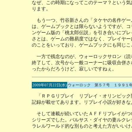
なぜ、この時期になってこのテーマ？という気
ります。
もう一つ、竹谷新さんの「タケヤの名作ゲー
は、ゲームブックとは限らないようですが、コ
ンゲーム版の「桃太郎伝説」を引き合いにプレ
さとは、ゲームの難易度ではなく、プレイヤー
のことをいっており、ゲームブックにも同じこ
一方で残念なのが、ウォーロックサロン（読
終了して、次号から一般コーナーに吸収合併さ
ったからだろうけど、寂しいですねぇ。
2009年07月22日(水)
ウォーロック 第５７号 １９９１
「ＲＰＧリプレイ リプレイ・オリンピック
記録が載せてあります。リプレイ小説が好きな
そして連載が続いていたＡＦＦリプレイがつ
シリーズでした。バルサス・ダイヤの妻ルクレ
ラレルワールド的な別ものと考えた方がいいけ