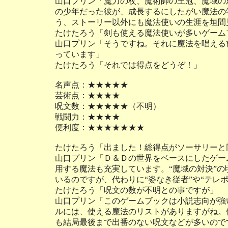
山口プリン「魔力の杖、魔術師の王冠、魔域の
の少年だった彼が、成長するにしたがい魔法の
う、ストーリー以外にも魔法使いの生涯を垣間
たけたろう「剣も使える魔法使いが多いゲーム
山口プリン「そうですね。それに魔法を唱える
っています」
たけたろう「それでは得点をどうぞ！」
名声点：★★★★★
芸術点：★★★★
呪文数：★★★★★（不明）
戦闘力：★★★★
便利度：★★★★★★★
たけたろう「出ました！総得点がソーサリーと
山口プリン「Ｄ＆Ｄの世界をベースにしたゲー
用する魔法も充実しています。“魔域の対決”
いるのですが、代わりに“姿なき従者”や“テレ
たけたろう「呪文の数が不明との事ですが」
山口プリン「このゲームブックは小説志向が強
ルには、使える魔法のリストがありますがね。
も結局最後まで出番のない呪文などが多いので