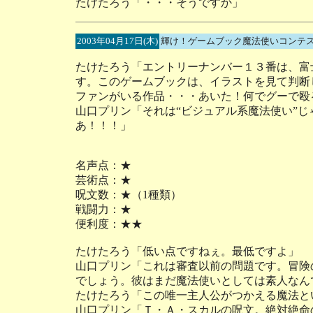
たけたろう「・・・そうですか」
2003年04月17日(木)
輝け！ゲームブック魔法使いコンテス
たけたろう「エントリーナンバー１３番は、富
す。このゲームブックは、イラストを見て判断
ファンがいる作品・・・あいた！何でグーで殴
山口プリン「それは“ビジュアル系魔法使い”じ
あ！！！」
名声点：★
芸術点：★
呪文数：★（1種類）
戦闘力：★
便利度：★★
たけたろう「低い点ですねぇ。最低ですよ」
山口プリン「これは審査以前の問題です。冒険
でしょう。彼はまだ魔法使いとしては素人なん
たけたろう「この唯一主人公がつかえる魔法と
山口プリン「Ｔ・Ａ・スカルの呪文。絶対絶命