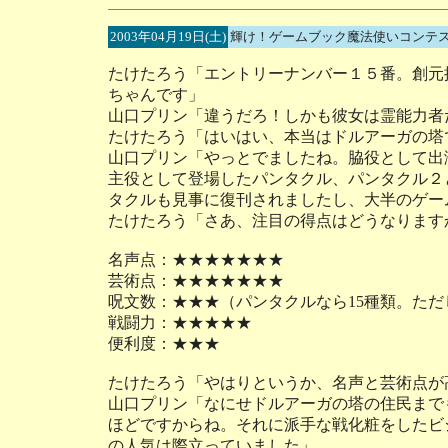
2003年04月19日(土)
輝け！ゲームブック魔法使いコンテス
たけたろう「エントリーナンバー１５番。創元
ちゃんです」
山口プリン「違うだろ！しかも彼女は霊能力者
たけたろう「はいはい、本当はドルアーガの塔
山口プリン「やっとでましたね。脇役として出
主役として登場したパンタクル、パンタクル２
タクルも見事に復刊されましたし、大半のゲー
たけたろう「さあ、注目の得点はどうなります
名声点：★★★★★★★
芸術点：★★★★★★★
呪文数：★★★（パンタクルなら15種類。た
戦闘力：★★★★★
便利度：★★★
たけたろう「やはりというか、名声と芸術点が
山口プリン「なにせドルアーガの塔の住民まで
ほどですからね。それに派手な戦化粧をしたビ
の人気は際立っていました」