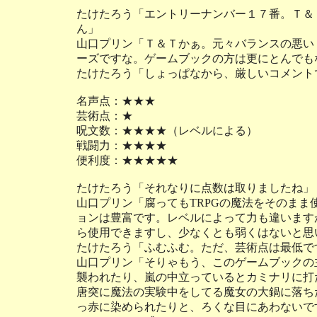
たけたろう「エントリーナンバー１７番。Ｔ＆
ん」
山口プリン「Ｔ＆Ｔかぁ。元々バランスの悪い
ーズですな。ゲームブックの方は更にとんでも
たけたろう「しょっぱなから、厳しいコメント
名声点：★★★
芸術点：★
呪文数：★★★★（レベルによる）
戦闘力：★★★★
便利度：★★★★★
たけたろう「それなりに点数は取りましたね」
山口プリン「腐ってもTRPGの魔法をそのま
ョンは豊富です。レベルによって力も違います
ら使用できますし、少なくとも弱くはないと思
たけたろう「ふむふむ。ただ、芸術点は最低で
山口プリン「そりゃもう、このゲームブックの
襲われたり、嵐の中立っているとカミナリに打
唐突に魔法の実験中をしてる魔女の大鍋に落ち
っ赤に染められたりと、ろくな目にあわないで