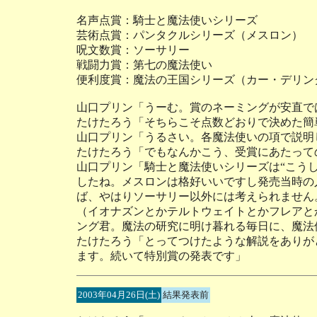
名声点賞：騎士と魔法使いシリーズ
芸術点賞：パンタクルシリーズ（メスロン）
呪文数賞：ソーサリー
戦闘力賞：第七の魔法使い
便利度賞：魔法の王国シリーズ（カー・デリン
山口プリン「うーむ。賞のネーミングが安直で
たけたろう「そちらこそ点数どおりで決めた簡
山口プリン「うるさい。各魔法使いの項で説明
たけたろう「でもなんかこう、受賞にあたって
山口プリン「騎士と魔法使いシリーズは“こう
したね。メスロンは格好いいですし発売当時の
ば、やはりソーサリー以外には考えられません
（イオナズンとかテルトウェイトとかフレアと
ング君。魔法の研究に明け暮れる毎日に、魔法
たけたろう「とってつけたような解説をありが
ます。続いて特別賞の発表です」
2003年04月26日(土)
結果発表前