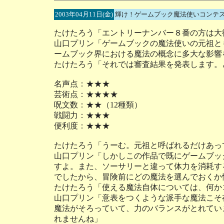
2003年04月11日(金)
輝け！ゲームブック魔法使いコンテス
たけたろう「エントリーナンバー８番の方は大
山口プリン「ゲームブックの魔法使いの元祖と
ームブック界における魔法の概念に多大な影響
たけたろう「それでは審査結果を発表します。
名声点：★★★
芸術点：★★★★
呪文数：★★（12種類）
戦闘力：★★★
便利度：★★★
たけたろう「うーむ。元祖と呼ばれるだけあっ
山口プリン「しかしこの作品で既にゲームブッ
すよ。また、ソーサリーと違って体力を消耗す
でしたから、冒険前にどの魔法を選んでおくか
たけたろう「使える魔法自体については、何か
山口プリン「意表をつくような派手な魔法こそ
魔法がそろっていて、力のバランスがとれてい
れませんね」