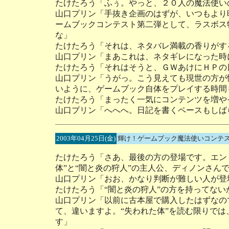
たけたろう「ふぅ。やっと、２０人の魔法使い
山口プリン「手抜き企画のはずが、いつもより
ームブックコンテスト第二弾として、ラスボス
な」
たけたろう「それは、ネタバレ満載の香りがす
山口プリン「まあこれは、ネタギレになった時
たけたろう「それはそうと、ＧＷあけにＨＰの
山口プリン「うがっ。こう見えても現世の方が
いように、ゲームブック自体をプレイする時間
たけたろう「まったく一気にコンテンツを増や
山口プリン「へへへ。日記を書くペースもしば
2003年04月25日(金)
輝け！ゲームブック魔法使いコンテス
たけたろう「さあ、最後の方の登場です。エン
体”と“闇と炎の狩人”の主人公、ディノンさん
山口プリン「おお、かなり判断が難しい人が登
たけたろう「“闇と炎の狩人”の方を持ってない
山口プリン「以前に古本屋で購入したはずなの
て、違いますよ。“失われた体”を読む限りで
す」