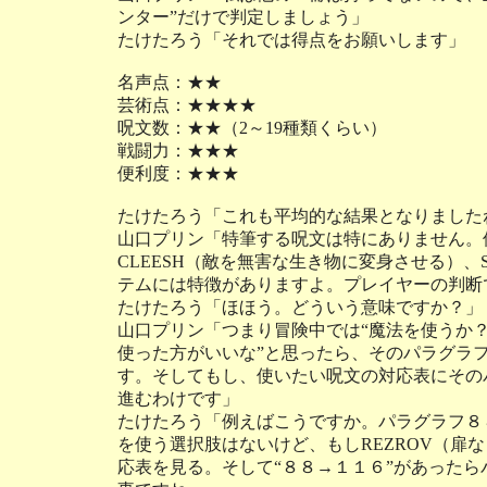
ンター”だけで判定しましょう」
たけたろう「それでは得点をお願いします」
名声点：★★
芸術点：★★★★
呪文数：★★（2～19種類くらい）
戦闘力：★★★
便利度：★★★
たけたろう「これも平均的な結果となりました
山口プリン「特筆する呪文は特にありません。使
CLEESH（敵を無害な生き物に変身させる）、
テムには特徴がありますよ。プレイヤーの判断
たけたろう「ほほう。どういう意味ですか？」
山口プリン「つまり冒険中では“魔法を使うか？
使った方がいいな”と思ったら、そのパラグラ
す。そしてもし、使いたい呪文の対応表にその
進むわけです」
たけたろう「例えばこうですか。パラグラフ８
を使う選択肢はないけど、もしREZROV（扉
応表を見る。そして“８８→１１６”があった