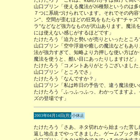
山口プリン「使える魔法が26種類というのは
７つに系統づけられています。それでその内容
ン”、空間が歪むほどの狂気をもたらす“チャズ
ラ”などなど強力なものが沢山あります。魔法
には使えない感じがするほどです」
たけたろう「迫力と勢いが売りといったところ
山口プリン「空中浮遊や癒しの魔法などもあり
法が強力すぎて、知略より力押しな使い方ばか
魔法を使うと、酷い目にあったりしますけど」
たけたろう「コメントありがとうございました
山口プリン「ところでさ」
たけたろう「なんですか？」
山口プリン「私は昨日の予告で、違う魔法使い
たけたろう「ふっふっふっ、わかってますよ。
ズの登場です」
2003年04月14日(月)
小休止
たけたろう「さあ、ネタ切れから始まった苦し
返し地点までやってきました。ゲームブック界