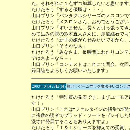
た。それぞれに１点ずつ加算したいと思います
たけたろう「すると優勝は・・・」
山口プリン「パンタクルシリーズのメスロンで
たけたろう「メスロンさん、おめでとうござい
山口プリン「すいません。長々と引っ張ってき
めて生みの親の鈴木直人さんに、尿道結石でも
たけたろう「新手の嫌がらせみたいですから、
山口プリン「そうかなぁ」
たけたろう「みなさま、長時間にわたりコンテ
ではさよ～なら～」
山口プリン「コンテストはこれにて閉会。次回
録日誌をよろしくお願いいたします」
2003年04月28日(月)
輝け！ゲームブック魔法使いコンテス
たけたろう「特別賞の発表です。まずユーモア
す！」
山口プリン「これは“ファルタインの招集”の
に複数の読者でブラッド・ソードをプレイした
漫才に発展することもありえますよ」
たけたろう「Ｔ＆Ｔシリーズを抑えての受賞、