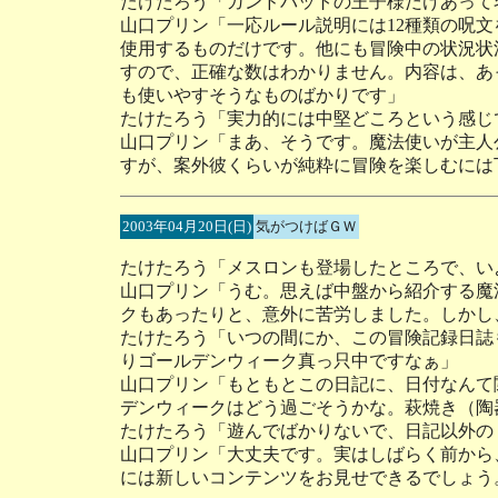
たけたろう「ガンドバットの王子様だけあって
山口プリン「一応ルール説明には12種類の呪
使用するものだけです。他にも冒険中の状況状況
すので、正確な数はわかりません。内容は、あ
も使いやすそうなものばかりです」
たけたろう「実力的には中堅どころという感じ
山口プリン「まあ、そうです。魔法使いが主人
すが、案外彼くらいが純粋に冒険を楽しむには
2003年04月20日(日)
気がつけばＧＷ
たけたろう「メスロンも登場したところで、い
山口プリン「うむ。思えば中盤から紹介する魔
クもあったりと、意外に苦労しました。しかし
たけたろう「いつの間にか、この冒険記録日誌
りゴールデンウィーク真っ只中ですなぁ」
山口プリン「もともとこの日記に、日付なんて
デンウィークはどう過ごそうかな。萩焼き（陶
たけたろう「遊んでばかりないで、日記以外の
山口プリン「大丈夫です。実はしばらく前から
には新しいコンテンツをお見せできるでしょう