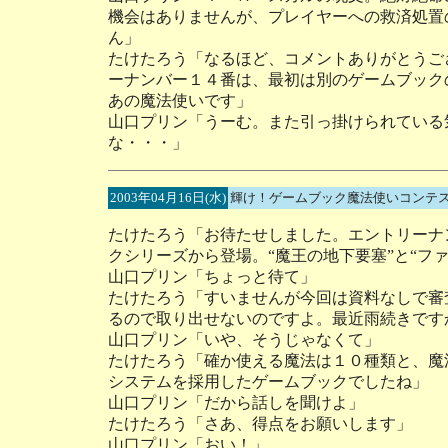
機会はありませんが、プレイヤーへの救済処置
ん」
たけたろう「なるほど、コメントありがとうご
ーナンバー１４番は、最初は別のゲームブック
あの魔法使いです」
山口プリン「うーむ。また引っ掛けられている
な・・・」
2003年04月16日(水)
輝け！ゲームブック魔法使いコンテス
たけたろう「お待たせしました。エントリーナ
クシリーズから登場。“魔王の地下要塞”と“フ
山口プリン「ちょっと待て」
たけたろう「すいませんが今回は資料なしで審
るので取り出せないのですよ。最近雨続きです
山口プリン「いや、そうじゃなくて」
たけたろう「確か使える魔法は１０種類と、魔
システムを採用したゲームブックでしたね」
山口プリン「だから話しを聞けよ」
たけたろう「さあ、得点をお願いします」
山口プリン「おい！」