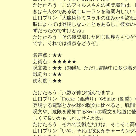
たけたろう「このフィルスさんの初登場作は、
きは主人公である騎士ローランを道案内してい
山口プリン「大魔術師ミスラルの住みかを訪ね
肢によっては登場しないこともあるし、彼女の
ずだったのですけどね」
たけたろう「その後登場した同じ世界をもつゲ
です。それでは得点をどうぞ」
名声点：★★
芸術点：★★★★★
呪文数：★★（9種類。ただし冒険中に多少増
戦闘力：★★
便利度：★★
たけたろう「点数が伸び悩んでます」
山口プリン「Freeze（金縛り）やStrike
登場する電撃とか火球の呪文に比べると、戦闘
呪文や、危険を察知するSenseの呪文を地道
しくて良いかもしれませんがね」
たけたろう「それで芸術点だけは、そこそこ高
山口プリン「いや、それは彼女がチャーミング