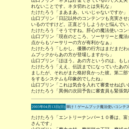
山口プリン「ネタは貯金できているので大丈夫
れないことです。ネタ切れとは失礼な」
たけたろう「まあまあ、いいじゃないですか」
山口プリン「日記以外のコンテンツも充実させ
いるのですけど。正直どうしようかと悩んでい
たけたろう「そうですね。肝心の魔法使いコン
山口プリン「現在のところ、ソーサリーと魔法
点からもソーサリーの方が有利かなぁ」
たけたろう「しかし、優勝の行方はまだまだわ
ムブックからあの方が登場しますから」
山口プリン「ほほう。あの方というのは、もし
たけたろう「ええ、伝説までになっていたあの
ましたが、それがまた格好良かった彼。第二部
をするシステムも印象的でしたね」
山口プリン「これは気合を入れて審査せねばい
たけたろう「異例の次回予告に審査員も緊張気
2003年04月13日(日)
輝け！ゲームブック魔法使いコンテス
たけたろう「エントリーナンバー１０番は、富
さんです」