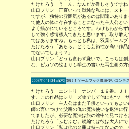
たけたろう「うーん。なんだか難しそうですね
山口プリン「正直いって単純な私には、ストー
ですが、独特の雰囲気があるのは間違いありま
て他人の体に存在することになった主人公とい
よく描かれているところです。わけもわからず
して強く感情移入できたと思います。取り敢え
ではありますね。もっとも私は、双葉ゲームブ
たけたろう「あらら。どうも芸術性が高い作品
でないでしょう？」
山口プリン「どうも食わず嫌いで。こっちは創
な、ピカソの絵よりも学生の書いた写生画の方
2003年04月24日(木)
輝け！ゲームブック魔法使いコンテス
たけたろう「エントリーナンバー１９番。ＪＩ
す。この作品はシリーズ物でして他にも“ソーサ
山口プリン「主人公はまだ子供といってもよい
師の言いつけで父親の仇の魔法使いを退治に行
てましたが、必要な魔法は旅の途中で見つけろ
たけたろう「ふむふむ。続編では彼は大人にで
山口プリン「私は他の２冊は持ってないので、