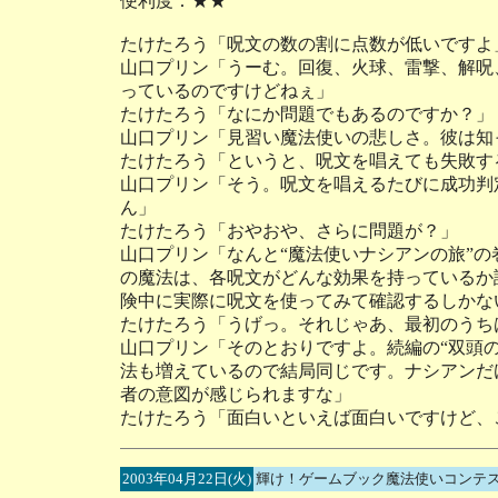
便利度：★★
たけたろう「呪文の数の割に点数が低いですよ
山口プリン「うーむ。回復、火球、雷撃、解呪
っているのですけどねぇ」
たけたろう「なにか問題でもあるのですか？」
山口プリン「見習い魔法使いの悲しさ。彼は知
たけたろう「というと、呪文を唱えても失敗す
山口プリン「そう。呪文を唱えるたびに成功判
ん」
たけたろう「おやおや、さらに問題が？」
山口プリン「なんと“魔法使いナシアンの旅”の
の魔法は、各呪文がどんな効果を持っているか
険中に実際に呪文を使ってみて確認するしかな
たけたろう「うげっ。それじゃあ、最初のうち
山口プリン「そのとおりですよ。続編の“双頭
法も増えているので結局同じです。ナシアンだ
者の意図が感じられますな」
たけたろう「面白いといえば面白いですけど、
2003年04月22日(火)
輝け！ゲームブック魔法使いコンテス