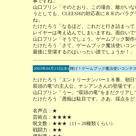
事ですね」
山口プリン「そのとおり。この場合、敵がいない
うとしても、CLEESHの対応表に８８のパラ
ね」
たけたろう「なるほど。これだと行き詰まって
レイヤーは考え込んでしまいますね。面白いで
山口プリン「そうでしょう。ゲームブック製作
たけたろう「さて、ゲームブック魔法使いコン
最後に登場するのはいったい誰でしょうか！」
2003年04月23日(水)
輝け！ゲームブック魔法使いコンテス
たけたろう「エントリーナンバー１８番。朝日ソ
双頭の竜”の主人公、ナシアンさんの登場です
山口プリン「うー。“双頭の竜”をまだクリア
たけたろう「愚痴は駄目です。さあ、採点をど
名声点：★
芸術点：★★★★
呪文数：★★★（11～20種類くらい）
戦闘力：★★