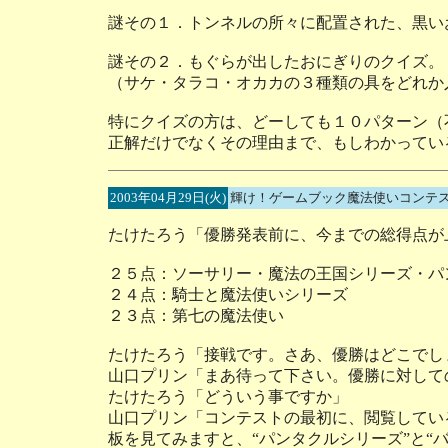
謎その１．トンネルの所々に配置された、黒い
謎その２．もぐらが出したおにぎりのクイズ。
（サケ・タラコ・オカカの３種類の具をどれか
特にクイズの方は、どーしても１０パターン（
正解だけでなくその理由まで、もしわかってい
2003年04月29日(火)
輝け！ゲームブック魔法使いコンテス
たけたろう「優勝発表前に、今までの総得点が
２５点：ソーサリー・魔法の王国シリーズ・パ
２４点：騎士と魔法使いシリーズ
２３点：第七の魔法使い
たけたろう「接戦です。さあ、優勝はどこでし
山口プリン「まあ待って下さい。優勝に対して
たけたろう「どういう事ですか」
山口プリン「コンテストの最初に、閲覧してい
板を見てみますと、“パンタクルシリーズ”と“