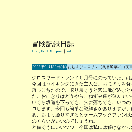
冒険記録日誌
DiaryINDEX
｜
past
｜
will
2003年04月30日(水)
おむすびコロリン（奥谷道草／白夜
クロスワード・ランド６月号にのっていた、は
今回はハイキングにきた主人公。おにぎりを食
落っこちたので、取り戻そうと穴に飛び込むと
た。おにぎりはどうやら、ねずみ達が運んでい
いくら坂道を下っても、穴に落ちても、いつの
ロします。今回も簡単な謎解きがありますが、
あ、あまり凝りすぎるとゲームブックファン以
のくらいがいいのでしょうね。
と偉そうにいいつつ、今回は私には解けなかっ