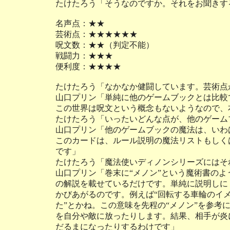
たけたろう「そうなのですか。それをお聞きす
名声点：★★
芸術点：★★★★★★
呪文数：★★（判定不能）
戦闘力：★★★
便利度：★★★★
たけたろう「なかなか健闘しています。芸術点
山口プリン「単純に他のゲームブックとは比較
この世界は呪文という概念もないようなので、
たけたろう「いったいどんな点が、他のゲーム
山口プリン「他のゲームブックの魔法は、いわ
このカードは、ルール説明の魔法リストもしく
です」
たけたろう「魔法使いディノンシリーズにはそ
山口プリン「巻末に“メノン”という魔術書の
の解説を載せているだけです。単純に説明しに
かびあがるのです。例えば“回転する車輪のイ
た”とかね。この意味を先程の“メノン”を参考
を自分や敵に放ったりします。結果、相手が炎
だるまになったりするわけです」