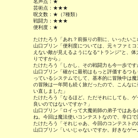
名声点：★
芸術点：★★★
呪文数：★（7種類）
戦闘力：★★★
便利度：★
たけたろう「あれ？前振りの割に、いったいこ
山口プリン「便利度については、元々ファミコ
えない敵が見えるようになる“トランジ”と、体
りですから」
たけたろう「しかし、その戦闘力も今一歩です
山口プリン「確かに最初はもっと評価するつも
っているシステムでして、基本的に冒険中は魔
の冒険は一年間も続く旅だったので、こんなに
い直しました」
たけたろう「なるほど。ただそれにしても、ゲ
良いのではないですか？」
山口プリン「ロイって大魔術師の弟子ではある
ね。今回は魔法使いコンテストなので、辛口で
たけたろう「それじゃあ、今回のコンテストの
山口プリン「いいじゃないですか。好きなゲー