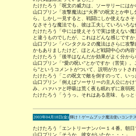
たけたろう「呪文の威力は、ソーサリーにはか
山口プリン「攻撃魔法は“火界”の呪文とか申
ら。しかし一見すると、戦闘にしか使えなさそ
なさそうな魔法でも、彼は工夫していろいろな
たけたろう「中には使えそうで実は使えない魔
と違うものでしたが、これはどんな感じですか
山口プリン「パンタクル２の魔法はさらに攻撃
かもありましたけど、ほとんど戦闘中心の内容
たけたろう「後半はなんだか効果がよく分から
山口プリン「“愛の呪い”とかですか（苦笑）。
ら”というコメントがついて、説明がカットさ
たけたろう「この呪文で敵を倒すのって、いっ
山口プリン「例えばソーサリーの主人公にかけ
み、ハァハァと呼吸は荒く夜も眠れずに衰弱死
たけたろう「ううっ。それはある意味、もっと
2003年04月18日(金)
輝け！ゲームブック魔法使いコンテス
たけたろう「エントリーナンバー１４番。朝日
山口プリン「そうか、彼女がいたか・・・」