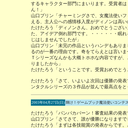
するキャラクター部門にまいります。受賞者は
ん！」
山口プリン「チャーミングさで、女魔法使いフ
える、主人公への感情移入度がディノンは高い
たけたろう「ディノンさん、おめでとうござい
た、アイデア倒れ部門です。・・・・・・眠れ
じはしませんでしたが」
山口プリン「未完の作品というハンデもありま
るのが一番の理由です。奇をてらえとは言いま
Ｔシリーズなんかも大概トホホな内容ですが、
りましたから」
たけたろう「ということです。受賞おめでとう
たけたろう「さて、いよいよ次回は優勝の発表
ンタクルシリーズの３作品が並んで最高点をと
2003年04月27日(日)
輝け！ゲームブック魔法使いコンテス
たけたろう「パンパカパーン！審査結果の発表
山口プリン「さてさて、誰が優勝になりますで
たけたろう「まずは各技能賞の発表からです。