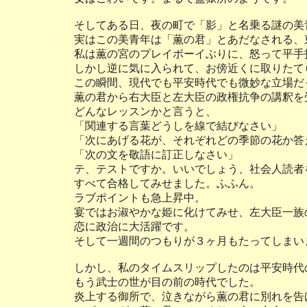
そしてある日、夜の町で「影」と名乗る謎の美
実はこの美青年は「薫の君」とあだなされる、
私は薫の宮のプレイボーイぶりに、怒って平手
しかし逆に気に入られて、お傍近くに取りたて
この瞬間、現代でも平安時代でも微妙な立場だ
薫の君から右大臣と左大臣の政権抗争の講釈を
どんなレッスンかと言うと、
「関連する言葉どうしを線で結びなさい」
「次にあげる花が、それぞれどの季節の花か答
「次の文を敬語に訂正しなさい」
テ、テストですか。いいでしょう、社会人読者
すべて合格してみせました。ふふん。
ラブポイントも急上昇中。
宴ではお淑やかな姫に化けてみせ、左大臣一族
恋に政治に大活躍です。
そして一週間のつもりが３ヶ月もたってしまい
しかし、私のタイムスリップしたのは平安時代
もう武士の世が目の前の時代でした。
炎上する御所で、泣きながら薫の君に別れを告