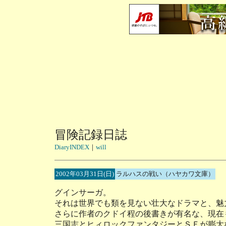
冒険記録日誌
DiaryINDEX
｜
will
2002年03月31日(日)
ラルハスの戦い（ハヤカワ文庫）
グインサーガ。
それは世界でも類を見ない壮大なドラマと、魅
さらに作者のクドイ程の後書きが有名な、現在
三国志とヒィロックファンタジーとＳＦが膨大