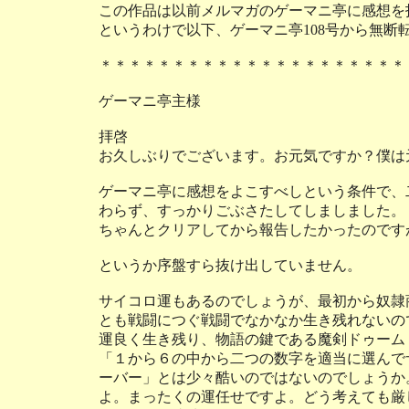
この作品は以前メルマガのゲーマニ亭に感想を
というわけで以下、ゲーマニ亭108号から無断
＊＊＊＊＊＊＊＊＊＊＊＊＊＊＊＊＊＊＊＊＊
ゲーマニ亭主様
拝啓
お久しぶりでございます。お元気ですか？僕は
ゲーマニ亭に感想をよこすべしという条件で、
わらず、すっかりごぶさたしてしましました。
ちゃんとクリアしてから報告したかったのです
というか序盤すら抜け出していません。
サイコロ運もあるのでしょうが、最初から奴隷
とも戦闘につぐ戦闘でなかなか生き残れないの
運良く生き残り、物語の鍵である魔剣ドゥーム
「１から６の中から二つの数字を適当に選んで
ーバー」とは少々酷いのではないのでしょうか
よ。まったくの運任せですよ。どう考えても厳