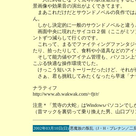
景画像や効果音の演出がよくできてます。
まあこれだけだとサウンドノベルの良作では
ん。
しかし決定的に一般のサウンドノベルと違う
画面中央に現れたサイコロ２個（ここがミソ
ントずつ減らして行くのです。
これって、まるでファイティングファンタジ
たり、拾ったりして、食料や小道具などのアイ
そして能力値やアイテム管理も、パソコン上
こぶる快適な操作環境でした。
けっこう短いストーリーだったけど、それが
さぁ、君も挑戦してみたくなったら早速「ナ
ナラティフ
http://www.ab.wakwak.com/~fjt/r/
注意＊「荒寺の大蛇」はWindowsパソコン
（昔マックを裏切って乗り換えた男、山口プリ
2002年03月10日(日)
悪魔族の叛乱（J・H・ブレナン／二