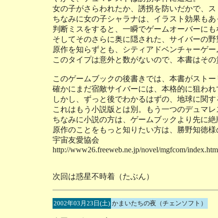
女の子がさらわれたか、誘拐を防いだかで、ス
ちなみに女の子シャラナは、イラスト効果もあ
判断ミスをすると、一瞬でゲームオーバーにも
そしてそのさらに奥に隠された、サイバーの野
原作を知らずとも、シティアドベンチャーゲー
このタイプは意外と数がないので、本書はその
このゲームブックの後書きでは、本書がストー
確かにまだ宿敵サイバーには、本格的に狙われ
しかし、ずっと後でわかるはずの、地球に関す
これはもう小説版とは別。もう一つのデュマレ
ちなみに小説の方は、ゲームブックより先に絶
原作のことをもっと知りたい方は、勝野知徳様
宇宙友愛協会
http://www26.freeweb.ne.jp/novel/mgfcom/index.htm
次回は惑星不時着（たぶん）
2002年03月23日(土)
かまいたちの夜（チェンソフト）