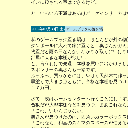
インに殺される事はできるけど。
と、いろいろ不満はあるけど、グインサーガは
2002年03月30日(土)
ゲームブックの置き場
私のゲームブック置き場は、ほとんどが外の物
ダンボールに入れて家に置くと、奥さんがガミ
物置だと雨の日なんか、なかなか取りにいけな
部屋に大きな本棚が欲しい！
と、言うわけで先週、本棚を買いに出かけまし
スポンサーの奥さんも一緒です。
ふっふっ。買うからには、やはり天然木で作っ
黒塗りで大きさ形ともに、合格な本棚を見つけ
１７万円。
さて、次はホームセンターへ行くことにします
合板だが大型本棚などを見つつ、まあこれなら
「これ、いいんじゃない」
奥さんが見つけたのは、四角いカラーボックス
「これなら、和室のスキマのスペースが使える