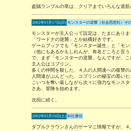
盗賊ランブルの章は、クリアまでいろんな道筋
2002年03月17日(日)
モンスターの逆襲（社会思想社）そ
モンスターが主人公って設定は、たまにありま
「ワードナの逆襲」とか結構好きです。
ゲームブックでも「モンスター誕生」と「モン
（他にもあるかもしれんが、有名どころと言う
で、まず「モンスターの逆襲」なんですが、こ
主人公はコブリン。
多くの仲間を殺した、４人の人間達への復讐の
人間達がぶんどった、コブリンの秘宝の黒いヒ
こいつを奪い返しながら次々に強力なモンスタ
さあ、冒険を始めます。
次回に続く。
2002年03月16日(土)
剣社通信
ダブルクラウンさんのゲーマニ情報ですが、４