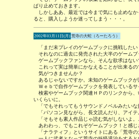
ぱり止めておきます。
しかしああ、最近では今まで気にも止めなか
ると、購入しようか迷ってしまう・・・。
2002年03月11日(月)
荒寺の大蛇（ろーたろう）
「まだ未プレイのゲームブックに挑戦したい
それなのに過去に発売された大半のゲームブ
ゲームブックファンなら、そんな欲求はない
これって実は簡単にかなえることが出来るの
気がつきませんか？
あるじゃないですか。未知のゲームブックが
Ｗｅｂで自作ゲームブックを発表しているサ
検索やゲームブック関連ＨＰのリンクから、
いくらいに。
「でもそれってもうサウンドノベルみたいな
「パソコン見ながら、長文読んだり、アイテ
「そもそも素人作品じゃ読む気がしないよ。
あわわっ、でもこれぞゲームブック！と感じ
「ナラティフ」というサイトにある「荒寺の
一人に武者となって荒寺の妖怪退治をすると