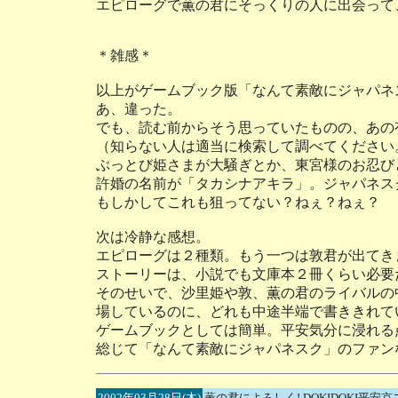
エピローグで薫の君にそっくりの人に出会って
＊雑感＊
以上がゲームブック版「なんて素敵にジャパネ
あ、違った。
でも、読む前からそう思っていたものの、あの
（知らない人は適当に検索して調べてください
ぶっとび姫さまが大騒ぎとか、東宮様のお忍び
許婚の名前が「タカシナアキラ」。ジャパネス
もしかしてこれも狙ってない？ねぇ？ねぇ？
次は冷静な感想。
エピローグは２種類。もう一つは敦君が出てき
ストーリーは、小説でも文庫本２冊くらい必要
そのせいで、沙里姫や敦、薫の君のライバルの
場しているのに、どれも中途半端で書ききれて
ゲームブックとしては簡単。平安気分に浸れる
総じて「なんて素敵にジャパネスク」のファン
2002年03月28日(木)
薫の君によろしく! DOKIDOKI平