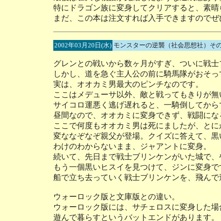
特にドラゴン族に変身してクリアすると、素晴
まだ、この本は注文すれば入手できますのでぜ
2002年03月20日(水)
モンスターの逆襲（社会思想社）そ
グレンとの戦いから数ヶ月がすぎ、ついに戦士
しかし、道を急ぐ主人公の前に騎馬隊がおそっ
実は、オオカミ男最大のピンチなのです。
ここはメデューサ以外、敵と戦ってもきりが無
サイコロ運悪く逃げ遅れると、一騎倒してから
昼間なので、オオカミに変身できず、戦闘にな
ここで何度もオオカミ男は死にましたが、とに
変ななぞなぞ親父が登場。クイズに答えて、黒
わけのわからないまま、ジャアントに変身。
続いて、先日まで戦士ブリンケンがいた城で、
もう一個黒いヒスイを見つけて、ジンに変身で
船で立ち去っていく戦士ブリンケンを、飛んで
ウォーロック版と文庫版との違い。
ウォーロック版には、サチェロスに変身した場
遊んで暮らすというバットエンドがあります。