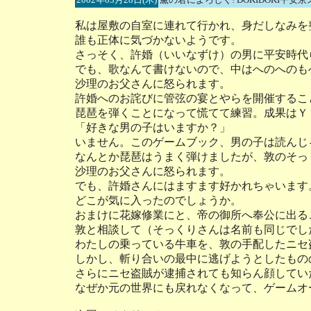
私は屋敷の自室に連れて行かれ、身だしなみを
誰も正体に気づかないようです。
さっそく、許婚（いいなずけ）の男に平安時代
でも、歌なんて書けないので、中はへのへのも
沙理のお父さんに怒られます。
許婚へのお詫びに管弦の宴とやらを開催するこ
琵琶を弾くことになって慌てて練習。成果はＹ
「好きな男の子はいますか？」
いません。このゲームブック、男の子は読んじ
なんとか琵琶はうまく弾けましたが、敦のそっ
沙理のお父さんに怒られます。
でも、許婚さんにはますます好かれちゃいます
どこが気に入ったのでしょうか。
おまけに花嫁修業にと、帝の御所へ奉公に出る
敦と相談して（そっくりさんは名前も同じでし
わたしの乗っている牛車を、敦の手配したニセ
しかし、斬り合いの最中に逃げようとしたもの
さらにニセ盗賊が逮捕されても知らん顔してい
なぜか元の世界にも戻れなくなって、ゲームオ