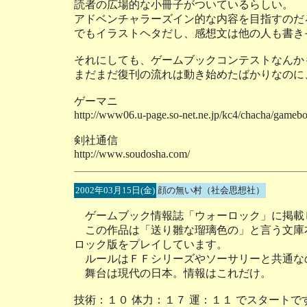
読者の広場的な小冊子がついているらしい。
アドベンチャラーズイン的な内容を目指すのだ
でもイラストヘタだし、感想文は他の人も書き
それにしても、ゲームブックコンテストなんか
まだまだ復刊の流れは動き始めたばかりなのに
ゲーマニ
http://www06.u-page.so-net.ne.jp/kc4/chacha/gamebo
剣社通信
http://www.soudosha.com/
2002年03月15日(金)
顔の無い村（社会思想社）
ゲームブック情報誌「ウォーロック」に掲載
この作品は「送り雛な瑠璃色の」と言う文庫
ロック版をプレイしています。
ルールはＦＦシリーズやソーサリーと共通な
舞台は現代の日本。情報はこれだけ。
技術：１０ 体力：１７ 運：１１ でスタートで