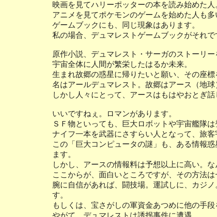
映画を見てハリーポッターの本を読み始めた人
アニメを見てポケモンのゲームを始めた人も多
ゲームブックにも、同じ現象はあります。
私の場合、デュマレストゲームブックがそれで
原作小説、デュマレスト・サーガのストーリー
宇宙全体に人間が繁栄したはるか未来。
生まれ故郷の惑星に帰りたいと願い、その座標
名はアールデュマレスト。故郷はアース（地球
しかし人々にとって、アースはもはやおとぎ話
いいですねぇ。ロマンがあります。
ＳＦ物といっても、巨大ロボットや宇宙艦隊は
ナイフ一本を武器にさすらい人となって、旅客
この「巨大コンピュータの謎」も、ある情報惑
ます。
しかし、アースの情報料は予想以上に高い。な
ここからが、面白いところですが、その方法は
腕に自信があれば、闘技場。運試しに、カジノ
す。
もしくは、宝さがしの軍資金あつめに他の手段
やがて、デュマレストは誘拐事件に遭遇。