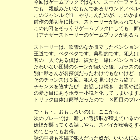
今回はゲームブックではない、スーパーファミ
でも、親戚みたいなもんであるサウンドノベル
このジャンルで唯一やりこんだのが、このかま
前作の弟切草に比べ、ストーリーが練られてい
この内容をそっくりゲームブックにしても、面
（アナザーストーリーのゲームブックがあるら
ストーリーは、吹雪のなか孤立したペンション
王道です。ベタベタです。典型的です。犯人は
客の一人である僕は、彼女と一緒にペンション
たわいない団欒のシーンが続いた後、ガラスの
別に爺さんが名探偵だったわけでもないけど、
そのチャンスは３回。犯人を見つけたら終了。
チャンスを逃すたび、お話しは続き、お客や従
の憂き目にあうホラー小説と化してしまいます
トリック自体は簡単だったので、３回目のプレ
で・も・。おもしろいのは、ここから。
次のプレーでは、新しい選択肢が増えているの
妖怪が襲ってくる話しやら、スパイが密会をす
めてとってもお得。
話の中身も本編で犯人だった奴が、いい人にな