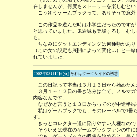
在しませんが、何度もストーリーを楽しむとい
こうゆうゲームブックって、ありそうで意外
この作品を遊んだ時は小学生だったのですが
と思っていました。鬼岩城も登場するし、むし
も。
ちなみにグットエンディングは何種類かあり
（この女の設定も展開によって変化…）と一緒に
れていました。
2002年03月12日(火)
それはダークサイドの誘惑
この日記って本当は３月１３日から始めたん
３月１～１２日の書き込みは全て、メルマガ
内容なんです。
なぜかと言うと１３日からってのが中途半端
私はゲームブックでも、そのレーベルで1冊だ
す。
きっとコレクター道に陥りやすい人種なので
そういえば現在のゲームブックファンの中に
でも、ゲームブックの収集を始めると、長く