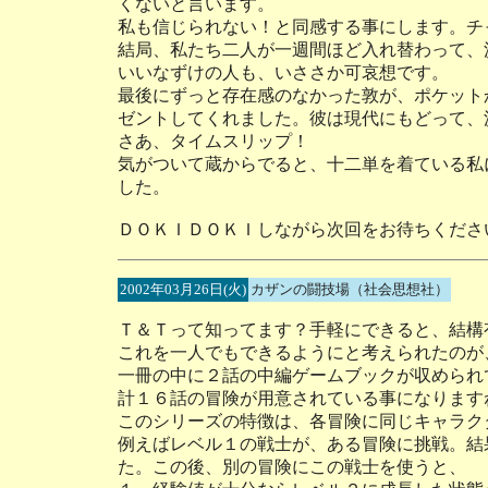
くないと言います。
私も信じられない！と同感する事にします。チ
結局、私たち二人が一週間ほど入れ替わって、
いいなずけの人も、いささか可哀想です。
最後にずっと存在感のなかった敦が、ポケット
ゼントしてくれました。彼は現代にもどって、
さあ、タイムスリップ！
気がついて蔵からでると、十二単を着ている私
した。
ＤＯＫＩＤＯＫＩしながら次回をお待ちくださ
2002年03月26日(火)
カザンの闘技場（社会思想社）
Ｔ＆Ｔって知ってます？手軽にできると、結構
これを一人でもできるようにと考えられたのが
一冊の中に２話の中編ゲームブックが収められ
計１６話の冒険が用意されている事になります
このシリーズの特徴は、各冒険に同じキャラク
例えばレベル１の戦士が、ある冒険に挑戦。結
た。この後、別の冒険にこの戦士を使うと、