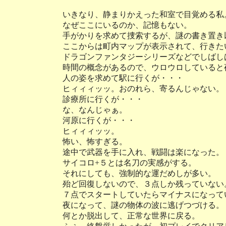
いきなり、静まりかえった和室で目覚める私
なぜここにいるのか、記憶もない。
手がかりを求めて捜索するが、謎の書き置き
ここからは町内マップが表示されて、行きた
ドラゴンファンタジーシリーズなどでしばし
時間の概念があるので、ウロウロしていると
人の姿を求めて駅に行くが・・・
ヒィィィッッ。おのれら、寄るんじゃない。
診療所に行くが・・・
な、なんじゃぁ。
河原に行くが・・・
ヒィィィッッ。
怖い、怖すぎる。
途中で武器を手に入れ、戦闘は楽になった。
サイコロ+５とは名刀の実感がする。
それにしても、強制的な運だめしが多い。
殆ど回復しないので、３点しか残っていない
７点でスタートしていたらマイナスになって
夜になって、謎の物体の波に逃げつづける。
何とか脱出して、正常な世界に戻る。