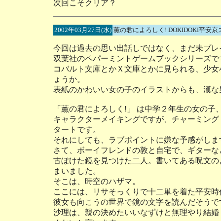
次回こそクリア？
2002年03月27日(水)
薫の君によろしく! DOKIDOKI平
今回は過去の思い出話しではなく、まだ未プレ
双葉社のペパーミントゲームブックシリーズで
コバルト文庫とかＸ文庫とかに見られる、少女
ょうか。
表紙のかわいい女の子のイラストからも、漢な
「薫の君によろしく!」 は中学２年生の女の
キャラクターメイキングですが、チャーミング
タートです。
それにしても、ラブポイントに嫌な予感がしま
さて、ボーイフレンドの敦と自宅で、ギターな
古ぼけた鏡を見つけた二人。書いてある呪文の
まいました。
そこは、時空のハザマ。
ここには、リサそっくりで十二単を着た平安時
彼女も向こうの世界で鏡の文字を読んだそうで
沙理は、親の決めたいいなずけと無理やり結婚