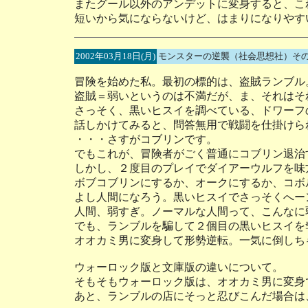
またグール以外のアンデットに変身すると、こ
短いから気にならないけど、はまりになりやす
2002年03月18日(月)
モンスターの逆襲（社会思想社）そ
冒険を始めた私。最初の標的は、盗賊ランブル
盗賊＝弱いというのは不満だが、ま、それはそ
さっそく、黒いヒスイを調べている、ドワーフ
話しかけてみると、問答無用で戦闘を仕掛けら
・・・さすがコブリンです。
でもこれが、冒険者がごく普通にコブリン退治
しかし、２度目のプレイでダイアーウルフを味
ボブコブリンにするか、オークにするか、コボ
よし人間になろう。黒いヒスイでさっそくへー
人間、弱すぎ。ノーマルな人間って、こんなに
でも、ランブルを騙して２個目の黒いヒスイを
オオカミ男に変身して形勢逆転。一気に倒しち
ウォーロック版と文庫版の違いについて。
そもそもウォーロック版は、オオカミ男に変身
あと、ランブルの店にそっと忍びこんだ場合は