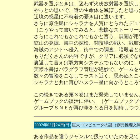
武器を選ぶときは、迷わず火炎放射器を選択し
やっとの思いで、謎の生命体を滅ぼしたと思っ
辺境の惑星に不時着の憂き目に遭います。
さらに原住民にシャラナを人質にとられたデュ
（こうやって書いてみると、悲惨なストーリー
さらにこれでもかこれでもかと言う、展開が用
鉱山の発掘、海中の探検、闘技場の戦い、戦艦
海賊のアジトへ侵入、街中での調査、暗殺者と
もりだくさんの内容ですが、クリアに必須でな
裏返して言えば双方向システムでもないのに、
実際本書はパラグラフ管理が絶妙で、ゲームを
数々の冒険をこなしてラスト近く、思わぬとこ
シャラナと共に再びハスラー星に向かうところ
この続きである第３巻はまだ発売していません
ゲームブックの復活に伴い、（ゲームブックブ
グループＳＮＥが再び筆をとる日を期待しつつ
2002年03月24日(日)
巨大コンピュータの謎（創元推理文
ある作品を違うジャンルで扱っていたのを見て