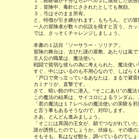
１．経験値が十分ならレベル２に成長した状態
２．冒険中、毒針にさされたとしても無効。
３．弓はそのまま所有。
と、特徴が引き継がれます。もちろん、どの冒
一人の冒険者が数々の伝説を残すと言う、カッ
では、さっそくチャレンジしましょう。
本書の１話目「ソーサラー・ソリテア」
冒険の舞台は、古びた謎の屋敷。あたりは嵐で
主人公の職業は、魔法使い。
戦闘で貧弱な彼らの為に考えられた、魔法使い
すぐ、中にはいるのも不用心なので、しばらく
「戸口で突っ立っているあなたは、まるで避雷
カミナリが、直撃です。
さて、暗い館の中に潜入。“そこにあり”の魔
この魔法の結果は、サイコロによるランダム。
「君の魔法は１７レベルの魔法使いの実験を邪
と言う事もあるそうなので、封印します。
さあ、どんどん進みましょう。
「そこには異国の王女が、鎖でつながれていた
誰が誘拐したのでしょうか。伏線も、その後の
そもそも、私はなぜ館を、調べているのでしょ