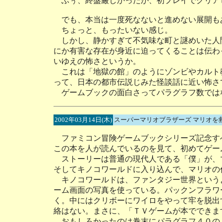
ふぅ、終盤厳しかったが、初プレイでクリア
でも、本当は一度死なないと進めない展開も
ちょっと、もったいない感じ。
しかし、静かすぎて不気味な町と謎めいた人
にか有害な存在が身近に迫ってくることは伝わ
いゆえの怖さというか。
これは「地獄の館」のようにゾンビやカルト
って、日本の都市伝説じみた怪談話に近い怖さ
ゲームブックの面白さってパラグラフ数では
2002年03月14日(木)
スーパーマリオブラザーズ マリオを救
ファミコン冒険ゲームブックシリーズ記念す
この本を人が読んでいるのを見て、初めてゲー
ストーリーは普通の現代人である「僕」が、
そしてキノコワールドに入り込んで、マリオの
キノコワールドは、ファンタジー世界という
ーム画面の写真を使っている。パックンフラワ
く。中にはクリボーにワイロをやって牢を脱出
絡はない。まさに、「ＴＶゲームが本でできま
おもしろかったのは巻末にパラグラフ４０の