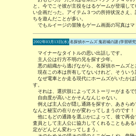
と。今でこそ彼が主役をはるゲームが登場して
い企画だった。アイテム３つの所持状況さえ、
ちを遊んだことが多い。
でもルイージの冒険もゲーム画面の写真はマ
2002年03月13日(水)
名探偵ホームズ 鬼岩城の謎 (学習研究
マイナーなタイトルの思い出話しです。
主人公は行方不明の兄を探す少年。
悪の組織から逃げながら、名探偵ホームズと
現在この本は所有してないけれど、そういう
なぜ電車とか走る現代にホームズがいたかは謎
す。
それは、選択肢によってストーリーがまるで
自由度が高いとかそんなんじゃない。
例えば主人公が隠し通路を探すか、あきらめ
なんと秘宝の在りかが変わってしまうのです！
他にもどの通路を選ぶかによって、後で再会
査員として主人公に協力してくれることもある
定がどんどん変わってしまう。
そのためその場その場のミニゲームや、危険