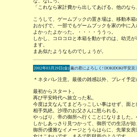
な、なにっ。
「これなら家計費から出してあげる。他のなら
こうして、ゲームブックの置き場は、移動本箱
おかげで、一部でもゲームブックを家の中に入
よかったよかった。・・・・ううっ。
しかし、コロコロと本箱を動かすのは、幼児が
ます。
まあ似たようなものでしょうが。
2002年03月29日(金)
薫の君によろしく! DOKIDOKI平
＊ネタバレ注意。最後の雑感以外、プレイ予定
最初からスタート。
再び平安時代へ旅立った私。
今度は文なんてまどろっこしい事はせず、面と
相手気絶。沙理のお父さんに怒られる。
やっぱり、帝の御所へ行くことになりました。
しかしあっさり見つかって、御所での生活が始
御所の優雅なイメージとうらはらに、先輩女房
女はこわいです。まるで監獄所のようです。