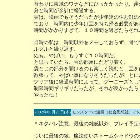
替わりに海賊のワナなどにひっかかったり、崖
分と時間が余計に経過する。
実は、映画でもそうだったが少年達の住む町の
ており、時間内に少年は宝を持ち帰る必要があ
時間がかかりすぎて、１０時間を過ぎたらそれ
当時の私は、時間以外をメモしておらず、骨で
ルグルと繰り返す。
ぬぉ。やばい、もうすぐ１０時間だ。
と思っていたら、宝の部屋にたどり着く。
袋とじの部分を開けるのも楽しく読むと、宝を
欲張って、やばい事になりそうだったが、とに
クリア後に経過時間によって、グーニーズとし
制限時間ギリギリだったが、それが良かったら
やったね！
2002年03月21日(木)
モンスターの逆襲（社会思想社）そ
＊ネタバレ注意。最後の雑感以外、プレイ予定
ついに最後の敵、魔法使いストームシャドウの