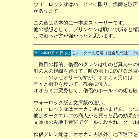
ウォーロック版はハーピィに限り、漁師を歌声
があります。
この章は基本的に一本道ストーリーです。
他の感想として、ブリンケンは戦いで弱ると精
まで戦った方が強かったと思います。
2002年03月19日(火)
モンスターの逆襲（社会思想社）そ
二番目の標的、僧侶のグレンは街のど真ん中の
町の人の視線を避けて、町の地下にのびる迷宮
・・・のがセオリーですが、オオカミ男には、
堂々と街中を歩いて、教会に侵入。
オオカミに変身して、僧侶のホールドの術も破
ウォーロック版と文庫版の違い。
ウォーロック版はオオカミ男はいません。しつ
他はダークエルフの商人から買った品の効果が
文庫版のみ地下迷宮でグールに殺され、グール
僧侶グレン編は、オオカミ男以外、地下迷宮を