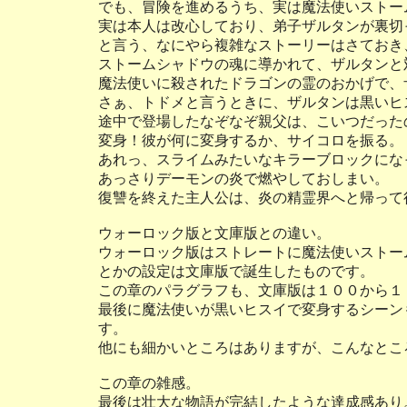
でも、冒険を進めるうち、実は魔法使いストー
実は本人は改心しており、弟子ザルタンが裏切
と言う、なにやら複雑なストーリーはさておき
ストームシャドウの魂に導かれて、ザルタンと
魔法使いに殺されたドラゴンの霊のおかげで、
さぁ、トドメと言うときに、ザルタンは黒いヒ
途中で登場したなぞなぞ親父は、こいつだった
変身！彼が何に変身するか、サイコロを振る。
あれっ、スライムみたいなキラーブロックにな
あっさりデーモンの炎で燃やしておしまい。
復讐を終えた主人公は、炎の精霊界へと帰って
ウォーロック版と文庫版との違い。
ウォーロック版はストレートに魔法使いストー
とかの設定は文庫版で誕生したものです。
この章のパラグラフも、文庫版は１００から１
最後に魔法使いが黒いヒスイで変身するシーン
す。
他にも細かいところはありますが、こんなとこ
この章の雑感。
最後は壮大な物語が完結したような達成感あり