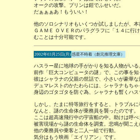
オークの攻撃。プリンは鎧でふせいだ。
だぁぁぁあ！もういい！
他のソロシナリオもいくつか試しましたが、本
ＧＡＭＥ ＯＶＥＲのパラグラフに「１４に行
むことは十分可能です。
2002年03月25日(月)
惑星不時着（創元推理文庫）
ハスラー星に地球の手がかりを知る人物がいる
前作「巨大コンピュータの謎」で、この事を知
彼はシャラナの父親の世話で、小さいが豪華な
デュマレストのかたわらには、シャラナもちゃ
身辺のゴタゴタを防ぐ為、シャラナも暫くハス
しかし、たまに特等旅行をすると、トラブルに
なんと、謎の生命体が乗務員を襲ったのです。
ここは超高速飛行中の宇宙船の中。助けは呼べ
被害現場から謎の生命体を調査。悲鳴が聞こえ
他の乗務員や乗客と二人一組で行動。
気分はもう映画「エイリアン」です。