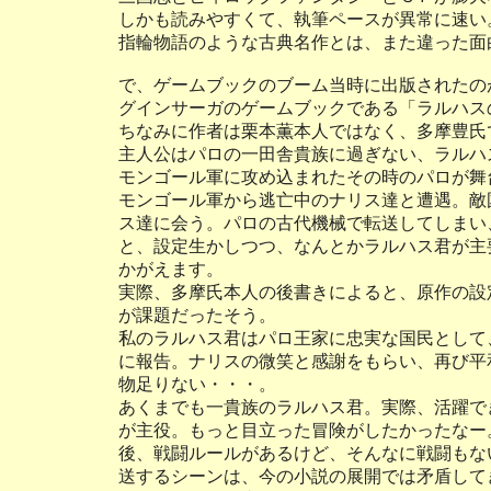
しかも読みやすくて、執筆ペースが異常に速い
指輪物語のような古典名作とは、また違った面
で、ゲームブックのブーム当時に出版されたの
グインサーガのゲームブックである「ラルハス
ちなみに作者は栗本薫本人ではなく、多摩豊氏
主人公はパロの一田舎貴族に過ぎない、ラルハ
モンゴール軍に攻め込まれたその時のパロが舞
モンゴール軍から逃亡中のナリス達と遭遇。敵
ス達に会う。パロの古代機械で転送してしまい
と、設定生かしつつ、なんとかラルハス君が主
かがえます。
実際、多摩氏本人の後書きによると、原作の設
が課題だったそう。
私のラルハス君はパロ王家に忠実な国民として
に報告。ナリスの微笑と感謝をもらい、再び平
物足りない・・・。
あくまでも一貴族のラルハス君。実際、活躍で
が主役。もっと目立った冒険がしたかったなー
後、戦闘ルールがあるけど、そんなに戦闘もな
送するシーンは、今の小説の展開では矛盾して