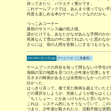
持ってきたり、バラエティ豊かです。
これゲームブックでは、あんまり使ってない手
何度も楽しめる本がゲームブックなのだから、
つっこみコーナー
最初のサスペンス編の犯人様。
謎がとけても、あなたがなぜあんな手間のかか
死体なんて雪山の中に捨てればいいと思わなか
さらには、宿の人間を皆殺しにするつもりなら
2002年03月22日(金)
グーニーズ（二見書房）
ゲームブックの存在を知って間もない小学生の
海賊の宝の地図を見つけた少年達が宝捜しをす
元ネタの映画があるとは全然知らなかったので
白かった。
はっきり言って、後で見た映画を超えていたと
どの選択をしようが、失敗しようが彼らはくじ
「ちくしょー」とかあっけらかんと言いながら
これは、システム的にもそうなっていて、この
つまり、少年達が殺されたり、活動不能な状態