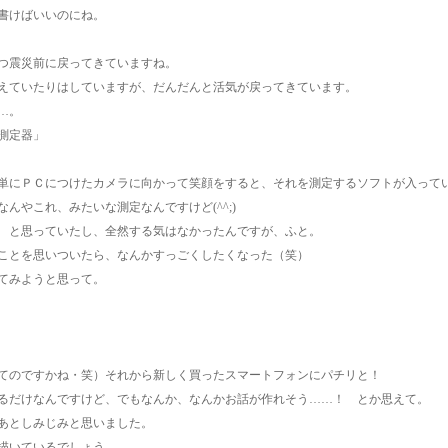
書けばいいのにね。
つ震災前に戻ってきていますね。
えていたりはしていますが、だんだんと活気が戻ってきています。
…。
測定器」
単にＰＣにつけたカメラに向かって笑顔をすると、それを測定するソフトが入って
んやこれ、みたいな測定なんですけど(^^;)
 と思っていたし、全然する気はなかったんですが、ふと。
ことを思いついたら、なんかすっごくしたくなった（笑）
てみようと思って。
てのですかね・笑）それから新しく買ったスマートフォンにパチリと！
るだけなんですけど、でもなんか、なんかお話が作れそう……！ とか思えて。
あとしみじみと思いました。
描いているでしょう。