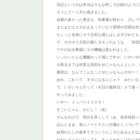
日記というのは本当はそんな時こそ記録のように
そうして一ヶ月が過ぎました。
自粛の多かった東京も、知事選が終わり、少しづ
まだまだエスカが止まっていたり照明や空調を控
ちょっと全体にカラ元気な感じはしますけれども
で、そのカラ元気の最たるモノのような、「笑顔
ウチのお仕事場にその機械は置かれました。
いったいどんな機械かって感じですが、いやいや
を取るまでは何度も笑顔をせにゃならんという、な
最初は、なんでこんなことせにゃならんのやー！
あれ、これって、ネタになるんじゃ？ みたいな
で、いそいそと行って（今日が最終日）さて使っ
やってみました。
いやー、イッパツ１００％！
すごいじゃん、わたし！（笑）
そんなわけで、気分を良くして（あ、似非笑顔っ
ほんとまあ、単にノートＰＣに付属がくっついて
結局わたしの基本てそういうところにあるんだな
だからどんなになっても、きっとわたしはなにか